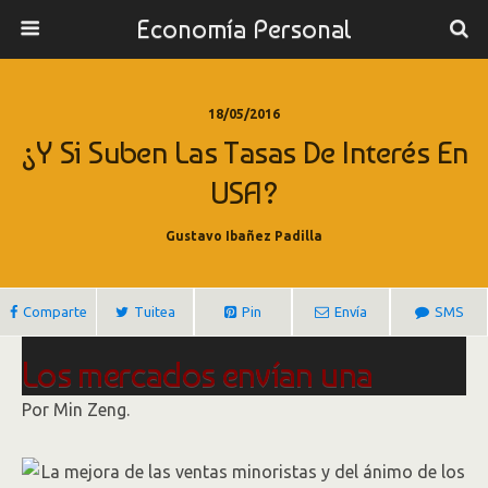
Economía Personal
18/05/2016
¿Y Si Suben Las Tasas De Interés En
USA?
Gustavo Ibañez Padilla
Comparte
Tuitea
Pin
Envía
SMS
Los mercados envían una
advertencia y temen alza de
Por
Min Zeng.
tasas antes de lo previsto en