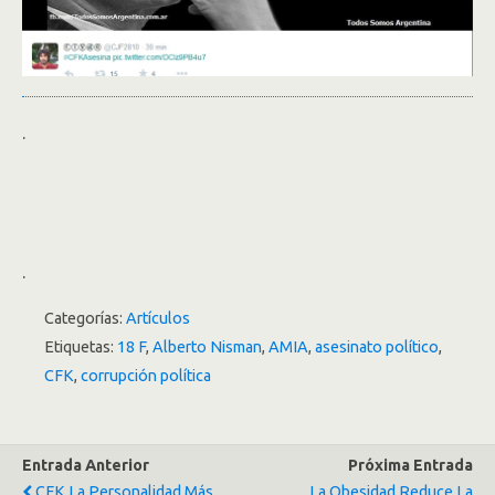
.
.
Categorías:
Artículos
Etiquetas:
18 F
,
Alberto Nisman
,
AMIA
,
asesinato político
,
CFK
,
corrupción política
Entrada Anterior
Próxima Entrada
CFK La Personalidad Más
La Obesidad Reduce La