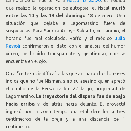
La hora de la muerte. Para
Héctor Di Salvo
, el médico
que realizó la operación de autopsia, el fiscal
murió
entre las 10 y las 13 del domingo 18
de enero. Una
situación que dejaba a Lagomarsino fuera de
suspicacias. Para Sandra Arroyo Salgado, en cambio, el
horario fue mal calculado. Raffo y el médico
Julio
Ravioli
confirmaron el dato con el análisis del humor
vítreo, un líquido transparente y gelatinoso, que se
encuentra en el ojo.
Otra “certeza científica” a las que arribaron los forenses
indica que no fue Nisman, sino su asesino quien apretó
el gatillo de la Bersa calibre 22 largo, propiedad de
Lagomarsino.
La trayectoria del disparo fue de abajo
hacia arriba
y de atrás hacia delante. El proyectil
ingresó por la zona temporoparietal derecha, a tres
centímetros de la oreja y a una distancia de 1
centímetro.