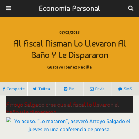
Economía Personal
07/03/2015
Al Fiscal Nisman Lo Llevaron Al
Baño Y Le Dispararon
Gustavo Ibañez Padilla
Comparte
Tuitea
Pin
Envía
SMS
Arroyo Salgado cree que al fiscal lo llevaron al
baño y le dispararon
Por Cecilia Di Lodovico –
07/03/2015 – 15:49
Así lo sostienen los peritos en el escrito presentado