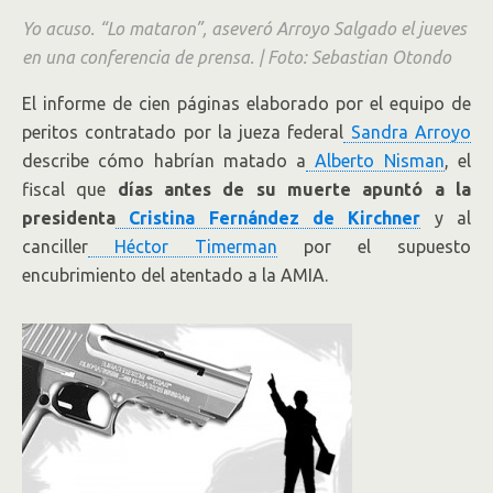
ante la Justicia. Afirman que luego el asesino movió el
Yo acuso. “Lo mataron”, aseveró Arroyo Salgado el jueves
cuerpo al escapar por la puerta.
en una conferencia de prensa. |
Foto: Sebastian Otondo
El informe de cien páginas elaborado por el equipo de
peritos contratado por la jueza federal
Sandra Arroyo
describe cómo habrían matado a
Alberto Nisman
, el
fiscal que
días antes de su muerte apuntó a la
presidenta
Cristina Fernández de Kirchner
y al
canciller
Héctor Timerman
por el supuesto
encubrimiento del atentado a la AMIA.