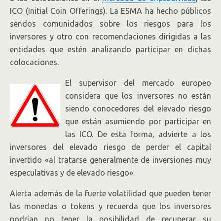
elevado riesgo de perder el dinero
ICO (Initial Coin Offerings). La ESMA ha hecho públicos
invertido. Afirma que las entidades
sendos comunidados sobre los riesgos para los
inversores y otro con recomendaciones dirigidas a las
deben cumplir con la legislación vigente.
entidades que estén analizando participar en dichas
Por L. Salces.
colocaciones.
El supervisor del mercado europeo
considera que los inversores no están
siendo conocedores del elevado riesgo
que están asumiendo por participar en
las ICO. De esta forma, advierte a los
inversores del elevado riesgo de perder el capital
invertido «al tratarse generalmente de inversiones muy
especulativas y de elevado riesgo».
Alerta además de la fuerte volatilidad que pueden tener
las monedas o tokens y recuerda que los inversores
podrían no tener la posibilidad de recuperar su