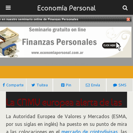
Economía Personal
te en nuestro seminario online de Finanzas Personales
17/11/2017
Alertan Sobre Las Emisiones De
Criptodivisas
Gustavo Ibañez Padilla
Comparte
Tuitea
Pin
Envía
SMS
La CNMV europea alerta de las
emisiones de criptodivisas
La Autoridad Europea de Valores y Mercados (ESMA,
por sus siglas en inglés) ha puesto en su punto de mira
La ESMA advierte a los inversores del
a las colocaciones en el
mercado de criptodivisas
, las