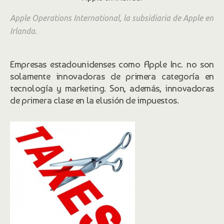
La CE no acusa a Apple de quebrantar las
Apple Operations International, la subsidiaria de Apple en
leyes tributarias de Irlanda. Ese el meollo
Irlanda.
del asunto.
Empresas estadounidenses como Apple
Inc.
no son
solamente innovadoras de primera categoría en
tecnología y marketing. Son, además, innovadoras
de primera clase en la elusión de impuestos.