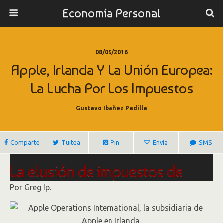
Economía Personal
08/09/2016
Apple, Irlanda Y La Unión Europea:
La Lucha Por Los Impuestos
Gustavo Ibañez Padilla
Comparte
Tuitea
Pin
Envía
SMS
La elusión de impuestos de
Apple ilustra la brecha entre la
Por Greg Ip.
ley y la lógica económica