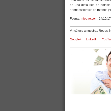
de una dieta rica en potasio
arterioesclerosis en ratones y
Fuente:
infobae.com
, 14/10/17
Vincúlese a nuestras Redes So
Google+
LinkedIn
YouTu
.
.