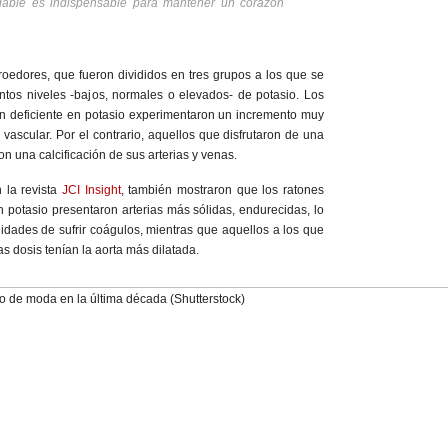
udable es indispensable para mantener un corazón
 roedores, que fueron divididos en tres grupos a los que se
intos niveles -bajos, normales o elevados- de potasio. Los
n deficiente en potasio experimentaron un incremento muy
ón vascular. Por el contrario, aquellos que disfrutaron de una
ron una calcificación de sus arterias y venas.
 la revista
JCI Insight
, también mostraron que los ratones
 potasio presentaron arterias más sólidas, endurecidas, lo
idades de sufrir coágulos, mientras que aquellos a los que
as dosis tenían la aorta más dilatada.