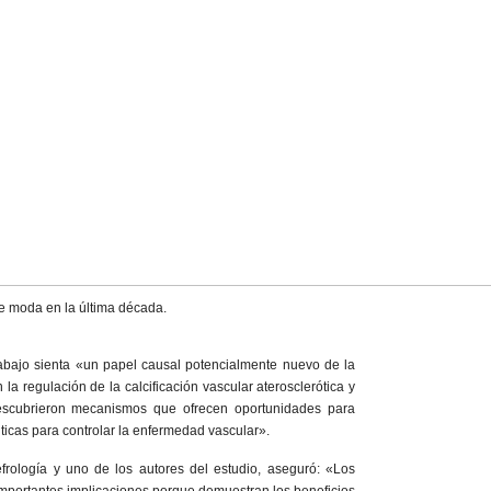
de moda en la última década.
rabajo sienta «un papel causal potencialmente nuevo de la
 la regulación de la calcificación vascular aterosclerótica y
descubrieron mecanismos que ofrecen oportunidades para
uticas para controlar la enfermedad vascular».
frología y uno de los autores del estudio, aseguró: «Los
 importantes implicaciones porque demuestran los beneficios