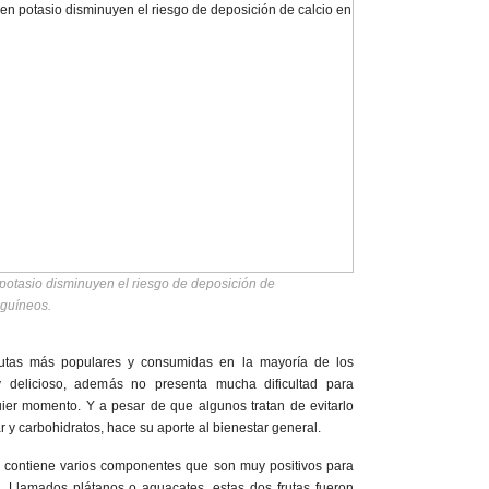
 potasio disminuyen el riesgo de deposición de
nguíneos.
utas más populares y consumidas en la mayoría de los
 y delicioso, además no presenta mucha dificultad para
uier momento. Y a pesar de que algunos tratan de evitarlo
r y carbohidratos, hace su aporte al bienestar general.
contiene varios componentes que son muy positivos para
s. Llamados plátanos o aguacates, estas dos frutas fueron