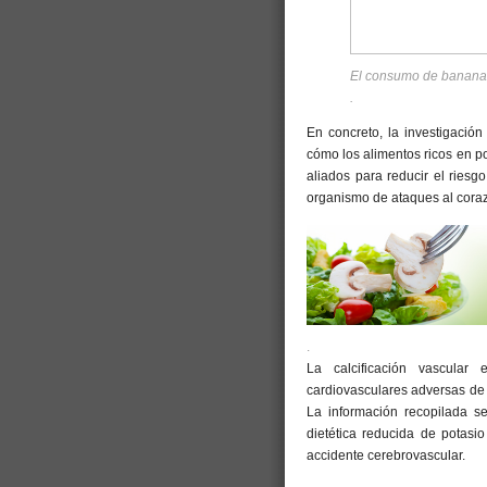
El consumo de bananas
.
En concreto, la investigació
cómo los alimentos ricos en po
aliados para reducir el ries
organismo de ataques al corazón
.
La calcificación vascular
cardiovasculares adversas de 
La información recopilada s
dietética reducida de potasi
accidente cerebrovascular.