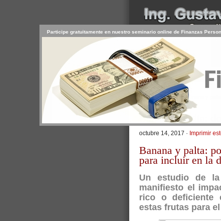
Participe gratuitamente en nuestro seminario online de Finanzas Perso
INICIO
SERVICIOS
PR
CONTACTO
USUARIO
>
Inicio
/
Artículos
/ Banana y palta
Banana y palta: do
octubre 14, 2017 ·
Imprimir est
Banana y palta: po
para incluir en la d
Un estudio de l
manifiesto el impa
rico o deficiente
estas frutas para e