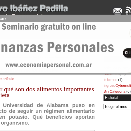
nales
UDENCIA APLICADA
SEMINARIOS
LA CONSULTORA
ARTÍCULOS
BOL
: dos alimentos saludables | Economía Personal
Categorías
Artículos
(5.732)
s alimentos saludables
Boletines
(39)
e artículo
Informes
(1)
IngresoCybernet
r qué son dos alimentos importantes
Sin Categoría
(6)
ieta
Historial
a Universidad de Alabama puso en
Historial
cto de seguir un régimen alimentario
 en potasio. Qué beneficios aportan
l organismo.