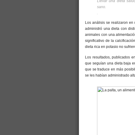
Llevar una dieta sal
sano.
.
Los análisis se realizaron en
administró una dieta con dist
animales con una alimentació
significativo de la calcificaci
dieta rica en potasio no sufrie
Los resultados, publicados en
que seguían una dieta baja en
que se traduce en más posibil
se les habían administrado alt