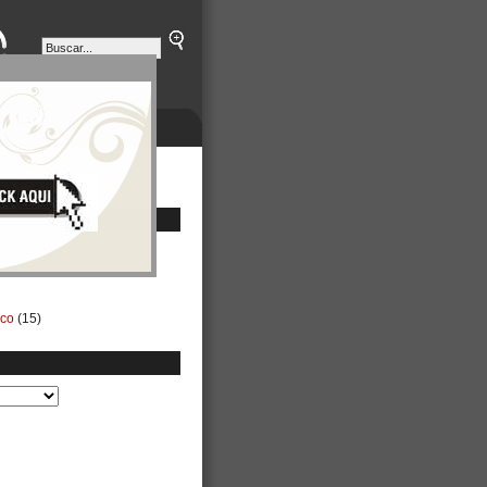
ETINES
NEGOCIOS
ico
(15)