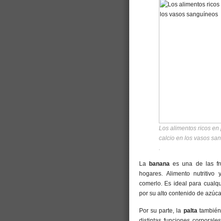
Los alimentos ricos en
calcio en los vasos sa
.
La
banana
es una de las fr
hogares. Alimento nutritivo
comerlo. Es ideal para cualq
por su alto contenido de azúca
Por su parte, la
palta
también 
distintas funciones corporale