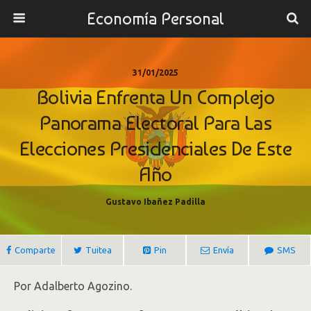
Economía Personal
31/01/2025
Bolivia Enfrenta Un Complejo
Panorama Electoral Para Las
Elecciones Presidenciales De Este
Año
Gustavo Ibañez Padilla
Comparte
Tuitea
Pin
Envía
SMS
Por Adalberto Agozino.