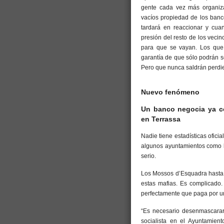
gente cada vez más organizad
vacíos propiedad de los banc
tardará en reaccionar y cua
presión del resto de los ve
para que se vayan. Los que 
garantía de que sólo podrán s
Pero que nunca saldrán perdi
Nuevo fenómeno
Un banco negocia ya co
en Terrassa
Nadie tiene estadísticas ofici
algunos ayuntamientos como 
serio.
Los Mossos d’Esquadra hasta 
estas mafias. Es complicado.
perfectamente que paga por un
“Es necesario desenmascarar 
socialista en el Ayuntamient