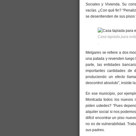
Sociales y Vivienda. Su cons
vacías. ¿Con qué fin? “Penaliz
se desentienden de sus pisos 
Casa tapiada para evit
.
Melgares se refiere a dos mod
una patada y revenden luego l
parte, las entidades bancar
importantes cantidades de 
produciendo un efecto llam
descontrol absoluto”, insiste l
En ese municipio, por ejempl
Montcada todos los nuevos in
piden ustedes? “Pues depende
alquiler social si nos podemo
difícil encontrar un piso nuev
no es de vulnerabilidad. Trab
sus padres.