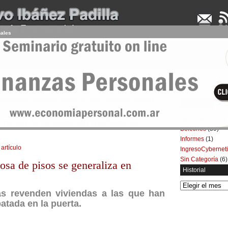
nales
UDENCIA APLICADA
SEMINARIOS
LA CONSULTORA
ARTÍCULOS
BOL
generaliza la ocupación mafiosa de pisos | Economía Personal
Categorías
Artículos
(5.732)
eraliza la ocupación mafiosa de
Boletines
(39)
Informes
(1)
 artículo
IngresoCybernet
Sin Categoría
(6)
sa de pisos se generaliza en
Historial
Historial
s revenden viviendas a las que han
atada en la puerta.