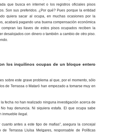
a que busca en internet o los registros oficiales pisos
os. Son sus preferidos. ¿Por qué? Pues porque la entidad
ndo quiera sacar al ocupa, en muchas ocasiones por la
cinos, acabará pagando una buena compensación económica
compran las llaves de estos pisos ocupados reciben la
er desalojados con dinero o también a cambio de otro piso.
endo.
n los inquilinos ocupas de un bloque entero
ales sobre este grave problema al que, por el momento, sólo
los de Terrassa o Mataró han empezado a tomarse muy en
la fecha no han realizado ninguna investigación acerca de
 No hay denuncia. Ni siquiera estafa. El que ocupa sabe
 inmueble ilegal.
cuanto antes a este tipo de mafias”, asegura la concejal
o de Terrassa Lluïsa Melgares, responsable de Políticas