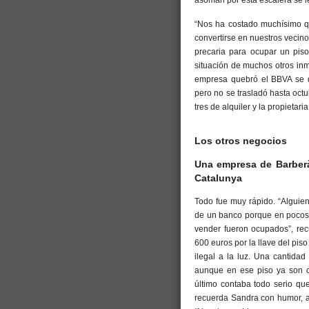
asoman por esta escalera se le
“Nos ha costado muchísimo q
convertirse en nuestros vecinos
precaria para ocupar un piso 
situación de muchos otros in
empresa quebró el BBVA se q
pero no se trasladó hasta oct
tres de alquiler y la propietaria
Los otros negocios
Una empresa de Barberà
Catalunya
Todo fue muy rápido. “Alguien
de un banco porque en pocos 
vender fueron ocupados”, rec
600 euros por la llave del piso
ilegal a la luz. Una cantidad
aunque en ese piso ya son ci
último contaba todo serio qu
recuerda Sandra con humor, a