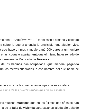
rcelona —
“Aquí vivo yo”. El cartel escrito a mano y colgado
a sobre la puerta anuncia lo previsible, que alguien vive.
o que hace un mes y medio pagó 600 euros a un hombre
ir en un coqueto
apartamento
que él mismo ha estrenado de
la carretera de Montcada de
Terrassa
.
o de los
vecinos
han
ocupado
de igual manera,
pagando
gún los metros cuadrados, a ese hombre del que nadie se
e a una de las puertas antiocupas de su escalera.
e los muchos
mafiosos
que en los últimos dos años se han
ma de la
falta de vivienda
para sacar su tajada. Se trata de