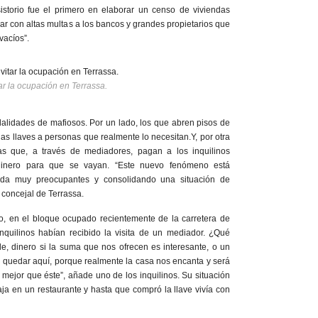
istorio fue el primero en elaborar un censo de viviendas
ar con altas multas a los bancos y grandes propietarios que
vacíos”.
ar la ocupación en Terrassa.
alidades de mafiosos. Por un lado, los que abren pisos de
as llaves a personas que realmente lo necesitan.Y, por otra
ias que, a través de mediadores, pagan a los inquilinos
dinero para que se vayan. “Este nuevo fenómeno está
ada muy preocupantes y consolidando una situación de
a concejal de Terrassa.
o, en el bloque ocupado recientemente de la carretera de
quilinos habían recibido la visita de un mediador. ¿Qué
, dinero si la suma que nos ofrecen es interesante, o un
s quedar aquí, porque realmente la casa nos encanta y será
o mejor que éste”, añade uno de los inquilinos. Su situación
aja en un restaurante y hasta que compró la llave vivía con