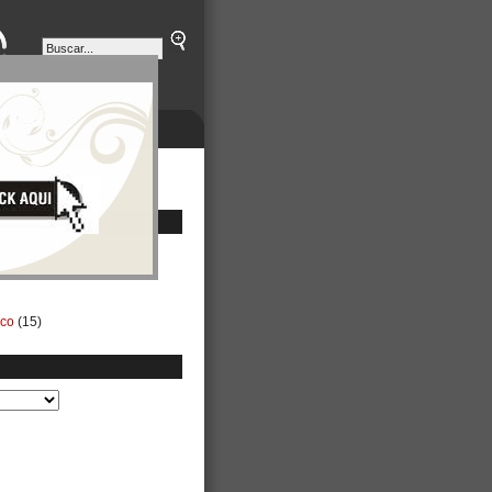
ETINES
NEGOCIOS
ico
(15)