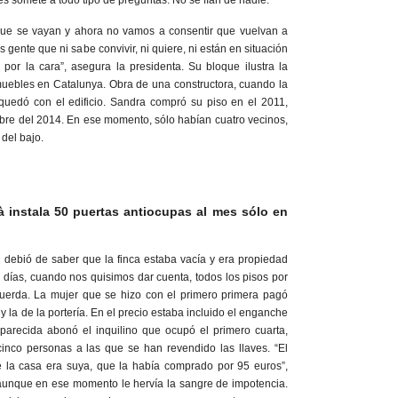
s somete a todo tipo de preguntas. No se fían de nadie.
ue se vayan y ahora no vamos a consentir que vuelvan a
 gente que ni sabe convivir, ni quiere, ni están en situación
por la cara”, asegura la presidenta. Su bloque ilustra la
muebles en Catalunya. Obra de una constructora, cuando la
uedó con el edificio. Sandra compró su piso en el 2011,
ubre del 2014. En ese momento, sólo habían cuatro vecinos,
 del bajo.
 instala 50 puertas antiocupas al mes sólo en
 debió de saber que la finca estaba vacía y era propiedad
días, cuando nos quisimos dar cuenta, todos los pisos por
uerda. La mujer que se hizo con el primero primera pagó
 y la de la portería. En el precio estaba incluido el enganche
 parecida abonó el inquilino que ocupó el primero cuarta,
nco personas a las que se han revendido las llaves. “El
e la casa era suya, que la había comprado por 95 euros”,
unque en ese momento le hervía la sangre de impotencia.