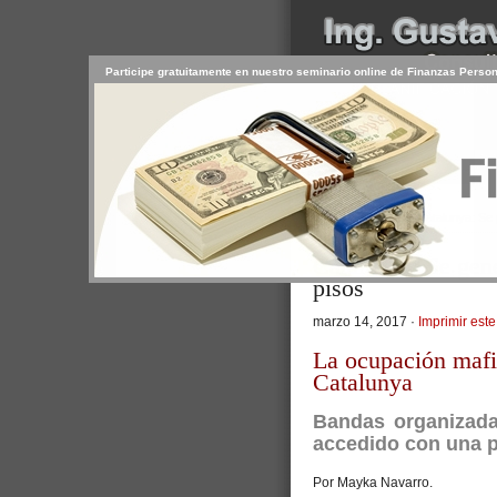
Participe gratuitamente en nuestro seminario online de Finanzas Perso
INICIO
SERVICIOS
PR
CONTACTO
USUARIO
>
Inicio
/
Artículos
/ Catalunya: Se 
Catalunya: Se gen
pisos
marzo 14, 2017 ·
Imprimir este
La ocupación mafio
Catalunya
Bandas organizada
accedido con una p
Por Mayka Navarro.