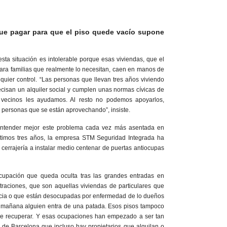
que pagar para que el piso quede vacío supone
esta situación es intolerable porque esas viviendas, que el
para familias que realmente lo necesitan, caen en manos de
quier control. “Las personas que llevan tres años viviendo
ecisan un alquiler social y cumplen unas normas cívicas de
 vecinos les ayudamos. Al resto no podemos apoyarlos,
personas que se están aprovechando”, insiste.
entender mejor este problema cada vez más asentada en
ltimos tres años, la empresa STM Seguridad Integrada ha
cerrajería a instalar medio centenar de puertas antiocupas
cupación que queda oculta tras las grandes entradas en
raciones, que son aquellas viviendas de particulares que
cia o que están desocupadas por enfermedad de lo dueños
 mañana alguien entra de una patada. Esos pisos tampoco
de recuperar. Y esas ocupaciones han empezado a ser tan
 de Barcelona que incluso hay propietarios que alquilan o