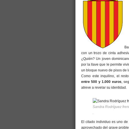
Ba
con un trozo de cinta adhesiv
¿Quién? Un joven dominican
por la llave que le permite viv
un bloque nuevo de pisos de 
Como este inquilino, el rest
entre 500 y 1.000 euros
, se
atreve a revelar su identidad.
Sandra Rodríguez frent
.
El citado individuo es uno d
aprovechado del grave proble