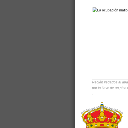
Recién llegados al ap
por la llave de un piso
.