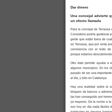
Dar dinero
Una concejal advierte 
un efecto llamada
Para la concejal de Terrassa 
Consistorio podría gestionar 
gente que están fuera de cual
en Terrassa, que por renta pr
convivencia con el resto de
porque estamos descubriendo 
Otro dato permite ayudar a 
algunos municipios. En los ú
pasado de ser una importante 
al día, y sólo en Catalunya.
Hay una realidad sobre la o
bloques de bancos o administ
las han conseguido por heren
ya mayores. De la noche a la
son hoy en día nada fáciles 
habituales en algunos barrios