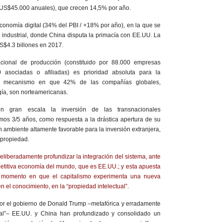
US$45.000 anuales), que crecen 14,5% por año.
economía digital (34% del PBI / +18% por año), en la que se
n industrial, donde China disputa la primacía con EE.UU. La
S$4.3 billones en 2017.
acional de producción (constituido por 88.000 empresas
 asociadas o afiliadas) es prioridad absoluta para la
n mecanismo en que 42% de las compañías globales,
gía, son norteamericanas.
n gran escala la inversión de las transnacionales
mos 3/5 años, como respuesta a la drástica apertura de su
 ambiente altamente favorable para la inversión extranjera,
e propiedad.
liberadamente profundizar la integración del sistema, ante
etitiva economía del mundo, que es EE.UU.; y esta apuesta
el momento en que el capitalismo experimenta una nueva
n el conocimiento, en la “propiedad intelectual”.
a por el gobierno de Donald Trump –metafórica y erradamente
al”– EE.UU. y China han profundizado y consolidado un