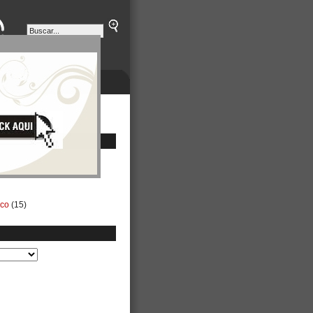
ETINES
NEGOCIOS
ico
(15)