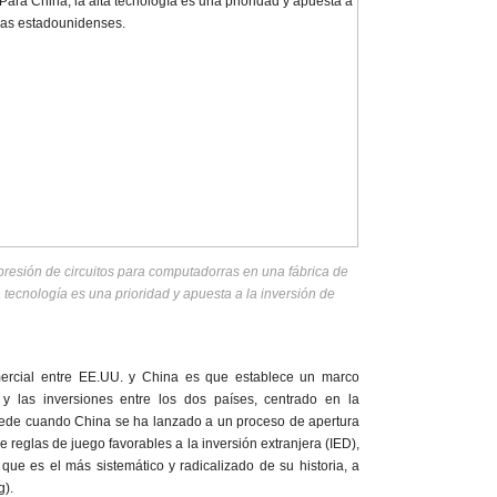
presión de circuitos para computadorras en una fábrica de
 tecnología es una prioridad y apuesta a la inversión de
ercial entre EE.UU. y China es que establece un marco
 y las inversiones entre los dos países, centrado en la
cede cuando China se ha lanzado a un proceso de apertura
e reglas de juego favorables a la inversión extranjera (IED),
ue es el más sistemático y radicalizado de su historia, a
g).