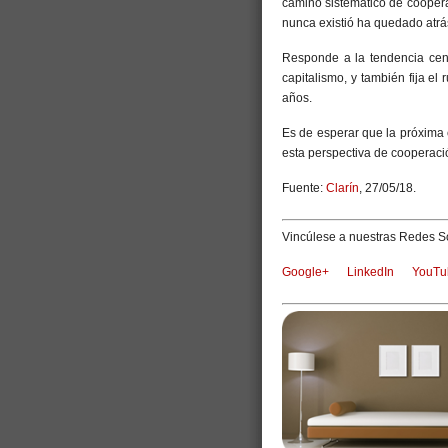
camino sistemático de coopera
nunca existió ha quedado atrá
Responde a la tendencia cent
capitalismo, y también fija el
años.
Es de esperar que la próxima 
esta perspectiva de cooperaci
Fuente:
Clarín
, 27/05/18.
Vincúlese a nuestras Redes So
Google+
LinkedIn
YouTu