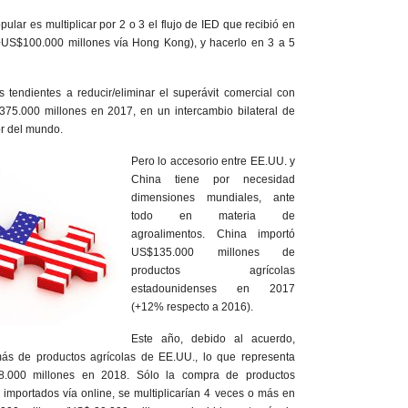
pular es multiplicar por 2 o 3 el flujo de IED que recibió en
US$100.000 millones vía Hong Kong), y hacerlo en 3 a 5
 tendientes a reducir/eliminar el superávit comercial con
75.000 millones en 2017, en un intercambio bilateral de
r del mundo.
Pero lo accesorio entre EE.UU. y
China tiene por necesidad
dimensiones mundiales, ante
todo en materia de
agroalimentos. China importó
US$135.000 millones de
productos agrícolas
estadounidenses en 2017
(+12% respecto a 2016).
Este año, debido al acuerdo,
s de productos agrícolas de EE.UU., lo que representa
8.000 millones en 2018. Sólo la compra de productos
, importados vía online, se multiplicarían 4 veces o más en