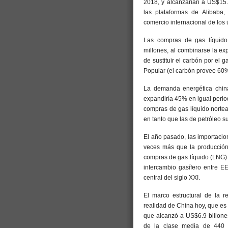
2018, y alcanzarían a US$15.
las plataformas de Alibaba,
comercio internacional de los
Las compras de gas líquido
millones, al combinarse la ex
de sustituir el carbón por el 
Popular (el carbón provee 60%
La demanda energética chin
expandiría 45% en igual perio
compras de gas líquido norte
en tanto que las de petróleo su
El año pasado, las importacio
veces más que la producción
compras de gas líquido (LNG) 
intercambio gasífero entre E
central del siglo XXI.
El marco estructural de la r
realidad de China hoy, que es
que alcanzó a US$6.9 billone
de la clase media de 440 