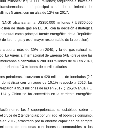
000 millones/US$ 20.000 millones; adquiridos a través de
 transformadas en el principal canal de crecimiento del
 últimos 5 años, con un alza de 12% en 2017.
 (LNG) alcanzarían a US$50.000 millones / US$60.000
plosión de shale gas en EE.UU. con la decisión estratégica
gas natural como principal fuente energética de la República
 de la energía y es el mayor responsable de la polución).
a crecería más de 30% en 2040, y la de gas natural se
do. La Agencia Internacional de Energía (AIE) prevé que las
americanas alcanzarían a 280.000 millones de m3 en 2040,
perarían los 13 millones de barriles diarios.
nes petroleras alcanzaron a 420 millones de toneladas (2.2
 doméstica) con un auge de 10,1% respecto a 2016; las
treparon a 95.3 millones de m3 en 2017 (+26,9% anual). El
E.UU. y China se ha convertido en la corriente energética
elación entre las 2 superpotencias se establece sobre la
 el cruce de 2 tendencias: por un lado, el boom de consumo,
s en 2017, arrastrado por la enorme capacidad de compra
millones de personas con ingresos comparables a los