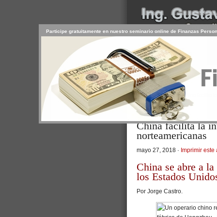
Participe gratuitamente en nuestro seminario online de Finanzas Perso
INICIO
SERVICIOS
PR
CONTACTO
USUARIO
>
Inicio
/
Artículos
/ China facilita
Personal
China facilita la 
norteamericanas
mayo 27, 2018 ·
Imprimir este 
China se abre a la
los Estados Unido
Por Jorge Castro.