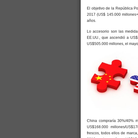
El objetivo de la República Po
2017 (US$ 145.000 millones+
años.
Lo accesorio son las medidas
EE.UU., que ascendió a US$3
US$505.000 millones, el mayo
China compraría 30%/40% má
US$168.000 millones/US$17
frescos, todos ellos de marca