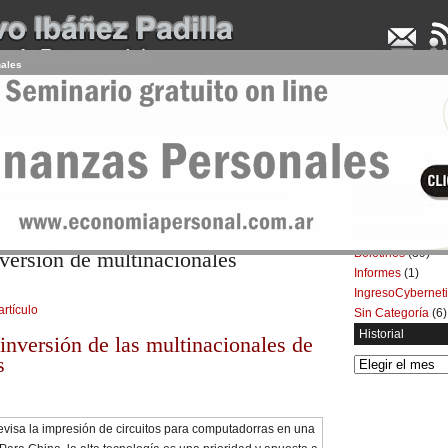
nales
UDENCIA APLICADA
SEMINARIOS
LA CONSULTORA
ARTÍCULOS
BOL
 la inversión de multinacionales norteamericanas | Economía
Categorías
Artículos
(5.732)
Boletines
(39)
inversión de multinacionales
Informes
(1)
IngresoCybernet
artículo
Sin Categoría
(6)
Historial
 inversión de las multinacionales de
s
Historial