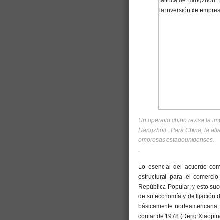
Un operario chino revisa la im
Hangzhou . Para China, la alta
empresas estadounidenses.
.
Lo esencial del acuerdo com
estructural para el comercio
República Popular; y esto su
de su economía y de fijación d
básicamente norteamericana, q
contar de 1978 (Deng Xiaopin