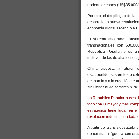
norteamericanos (US$35.000/
Por otro, el despliegue de la 
desarrolla la nueva revolució
economía digital ascendió a U
El sistema integrado transn
transnacionales con 600.000
República Popular; y es u
incluyendo las de alta tecnolo
China apuesta a atraer e
estadounidenses en los próxi
economía y a la creación de un
sin límites ni de sectores ni d
La República Popular busca de
todo con la mayor y más comp
estratégica tiene lugar en 
revolución industrial fundada e
A partir de la crisis desatad
denominada “guerra comerci