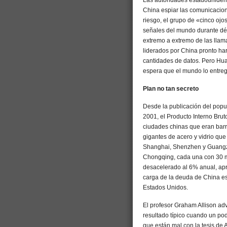
Las autoridades estadouniden
China espiar las comunicacion
riesgo, el grupo de «cinco ojo
señales del mundo durante déc
extremo a extremo de las llama
liderados por China pronto ha
cantidades de datos. Pero Hua
espera que el mundo lo entreg
Plan no tan secreto
Desde la publicación del popu
2001, el Producto Interno Brut
ciudades chinas que eran barr
gigantes de acero y vidrio que
Shanghai, Shenzhen y Guangzh
Chongqing, cada una con 30 mi
desacelerado al 6% anual, a
carga de la deuda de China es
Estados Unidos.
El profesor Graham Allison adv
resultado típico cuando un po
que están mal con la tesis de 