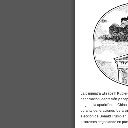
La psiquiatra Elisabeth Kübler
negociación, depresión y acep
negado la aparición de China
durante generaciones fuera si
elección de Donald Trump en 2
estaremos negociando en poc