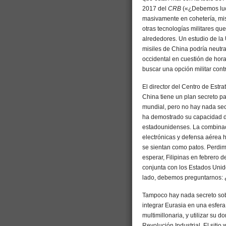
2017 del
CRB
(«¿Debemos luch
masivamente en cohetería, mis
otras tecnologías militares qu
alrededores. Un estudio de la
misiles de China podría neutra
occidental en cuestión de hora
buscar una opción militar con
El director del Centro de Estra
China tiene un plan secreto p
mundial, pero no hay nada sec
ha demostrado su capacidad d
estadounidenses. La combinac
electrónicas y defensa aérea h
se sientan como patos. Perdi
esperar, Filipinas en febrero 
conjunta con los Estados Unid
lado, debemos preguntarnos: 
Tampoco hay nada secreto sobr
integrar Eurasia en una esfera 
multimillonaria, y utilizar su
Revolución Industrial. El siti