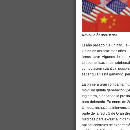
Revolución industrial
El año pasado fue un hito. Ta
China en los próximos años. C
áreas clave. Algunos de ellos s
telecomunicaciones, criptograf
computación cuántica, posibleme
saber quién está ganando, pe
La primera gran compañía mul
móvil de quinta generación (
5
Inglaterra, a pesar de la presi
para detenerlo. En enero de 2
Unidos, rechazó la intervenci
parte de la red 5G de Gran B
medidas para excluir al gigant
aplicar controles de exportac