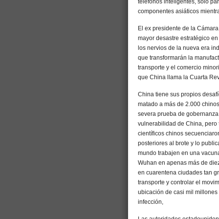
teléfonos inteligentes, solo 
componentes asiáticos mientras
El ex presidente de la Cámar
mayor desastre estratégico en 
los nervios de la nueva era in
que transformarán la manufactu
transporte y el comercio minori
que China llama la Cuarta Revo
China tiene sus propios desafí
matado a más de 2.000 chinos
severa prueba de gobernanza p
vulnerabilidad de China, pero 
científicos chinos secuenciar
posteriores al brote y lo publi
mundo trabajen en una vacuna
Wuhan en apenas más de diez d
en cuarentena ciudades tan gr
transporte y controlar el movi
ubicación de casi mil millones 
infección,