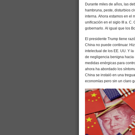
Durante miles de años, las deb
hambruna, peste, disturbios ci
interna. Ahora estamos en el m
unificación en el siglo III a. 
gobernarlo. Al igual que los B
El presidente Trump tiene razó
China no puede continuar. Hiz
intelectual de los EE. UU. Y l
de negligencia benigna hacia 
medidas enérgicas para contro
ahora ha abordado los síntoma
China se instaló en una treg
economías pero sin un claro g