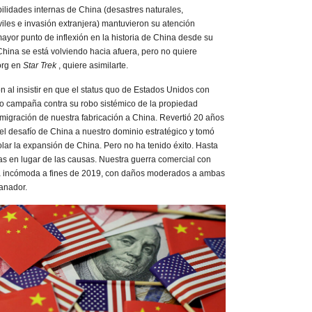
ilidades internas de China (desastres naturales,
viles e invasión extranjera) mantuvieron su atención
ayor punto de inflexión en la historia de China desde su
C. China se está volviendo hacia afuera, pero no quiere
org en
Star Trek
, quiere asimilarte.
n al insistir en que el status quo de Estados Unidos con
o campaña contra su robo sistémico de la propiedad
a migración de nuestra fabricación a China. Revertió 20 años
el desafío de China a nuestro dominio estratégico y tomó
lar la expansión de China. Pero no ha tenido éxito. Hasta
s en lugar de las causas. Nuestra guerra comercial con
ua incómoda a fines de 2019, con daños moderados a ambas
anador.