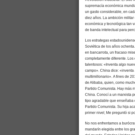
supremacía económica mundial
un gasto considerable, en cad
diez años. La ambición militar
económica y tecnológica tan v
de banda intelectual para perci
Los estrategas estadounidens
Soviética de los años ochenta.
en bancarrota, un fracaso mis
completamente diferente. Los c
talentosos: «Inventa algo nuev
campo». China dice: «inventa a
multimillonario». A fines de 2
de Alibaba, quien, como much
Partido Comunista. Hay más m
China. Conocí a un marxista p
tipo agradable que enseñaba d
Partido Comunista. Su hija a
primer nivel; Me preguntó si p
No nos enfrentamos a burócrata
mandarín elegida entre los gr