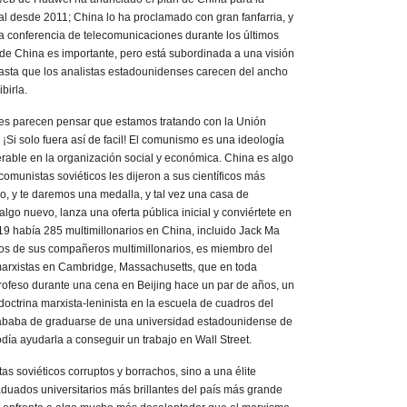
 desde 2011; China lo ha proclamado con gran fanfarria, y
a conferencia de telecomunicaciones durante los últimos
 de China es importante, pero está subordinada a una visión
asta que los analistas estadounidenses carecen del ancho
birla.
es parecen pensar que estamos tratando con la Unión
 ¡Si solo fuera así de facil! El comunismo es una ideología
erable en la organización social y económica. China es algo
omunistas soviéticos les dijeron a sus científicos más
o, y te daremos una medalla, y tal vez una casa de
lgo nuevo, lanza una oferta pública inicial y conviértete en
019 había 285 multimillonarios en China, incluido Jack Ma
os de sus compañeros multimillonarios, es miembro del
arxistas en Cambridge, Massachusetts, que en toda
rofeso durante una cena en Beijing hace un par de años, un
octrina marxista-leninista en la escuela de cuadros del
cababa de graduarse de una universidad estadounidense de
odía ayudarla a conseguir un trabajo en Wall Street.
s soviéticos corruptos y borrachos, sino a una élite
aduados universitarios más brillantes del país más grande