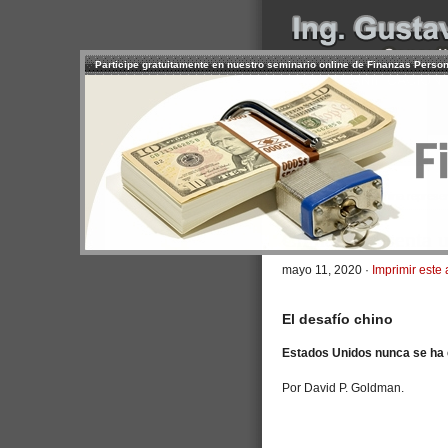
Participe gratuitamente en nuestro seminario online de Finanzas Perso
INICIO
SERVICIOS
PR
CONTACTO
USUARIO
>
Inicio
/
Artículos
/ China represe
China representa 
mayo 11, 2020 ·
Imprimir este 
El desafío chino
Estados Unidos nunca se ha 
Por David P. Goldman.