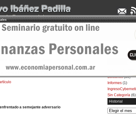
nales
UDENCIA APLICADA
SEMINARIOS
LA CONSULTORA
ARTÍCULOS
BOL
nta un desafío para Estados Unidos | Economía Personal
Categorías
Artículos
(5.732)
un desafío para Estados Unidos
Boletines
(39)
artículo
Informes
(1)
IngresoCybernet
Sin Categoría
(6)
Historial
enfrentado a semejante adversario
Historial