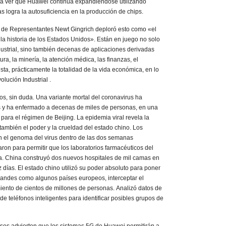
para ver que Huawei continúa expandiéndose utilizando
 logra la autosuficiencia en la producción de chips.
a de Representantes Newt Gingrich deploró esto como «el
la historia de los Estados Unidos». Están en juego no solo
dustrial, sino también decenas de aplicaciones derivadas
ra, la minería, la atención médica, las finanzas, el
sta, prácticamente la totalidad de la vida económica, en lo
lución Industrial .
os, sin duda. Una variante mortal del coronavirus ha
 y ha enfermado a decenas de miles de personas, en una
ara el régimen de Beijing. La epidemia viral revela la
también el poder y la crueldad del estado chino. Los
on el genoma del virus dentro de las dos semanas
caron para permitir que los laboratorios farmacéuticos del
. China construyó dos nuevos hospitales de mil camas en
ías. El estado chino utilizó su poder absoluto para poner
andes como algunos países europeos, interceptar el
miento de cientos de millones de personas. Analizó datos de
de teléfonos inteligentes para identificar posibles grupos de