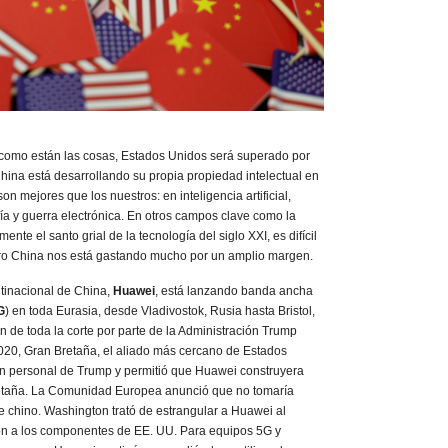
l como están las cosas, Estados Unidos será superado por
hina está desarrollando su propia propiedad intelectual en
on mejores que los nuestros: en inteligencia artificial,
ía y guerra electrónica. En otros campos clave como la
nte el santo grial de la tecnología del siglo XXI, es difícil
ro China nos está gastando mucho por un amplio margen.
tinacional de China,
Huawei
, está lanzando banda ancha
G
) en toda Eurasia, desde Vladivostok, Rusia hasta Bristol,
ón de toda la corte por parte de la Administración Trump
020, Gran Bretaña, el aliado más cercano de Estados
ón personal de Trump y permitió que Huawei construyera
retaña. La Comunidad Europea anunció que no tomaría
e chino. Washington trató de estrangular a Huawei al
ión a los componentes de EE. UU. Para equipos 5G y