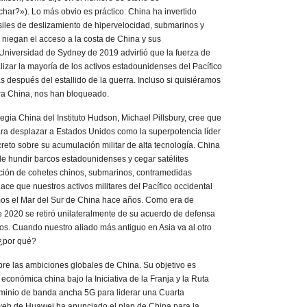
ar?»). Lo más obvio es práctico: China ha invertido
iles de deslizamiento de hipervelocidad, submarinos y
e niegan el acceso a la costa de China y sus
 Universidad de Sydney de 2019 advirtió que la fuerza de
lizar la mayoría de los activos estadounidenses del Pacífico
s después del estallido de la guerra. Incluso si quisiéramos
tra China, nos han bloqueado.
tegia China del Instituto Hudson, Michael Pillsbury, cree que
ara desplazar a Estados Unidos como la superpotencia líder
reto sobre su acumulación militar de alta tecnología. China
e hundir barcos estadounidenses y cegar satélites
ión de cohetes chinos, submarinos, contramedidas
ace que nuestros activos militares del Pacífico occidental
mos el Mar del Sur de China hace años. Como era de
de 2020 se retiró unilateralmente de su acuerdo de defensa
os. Cuando nuestro aliado más antiguo en Asia va al otro
¿por qué?
e las ambiciones globales de China. Su objetivo es
económica china bajo la Iniciativa de la Franja y la Ruta
 dominio de banda ancha 5G para liderar una Cuarta
o web de Huawei ha anunciado el plan de China para la