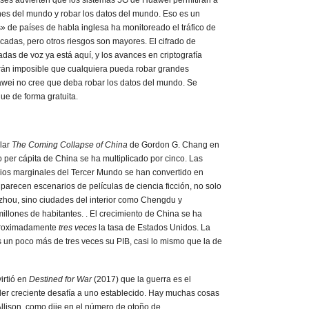
ses advierten que los sistemas 5G de Huawei permitirán a
es del mundo y robar los datos del mundo. Eso es un
s» de países de habla inglesa ha monitoreado el tráfico de
adas, pero otros riesgos son mayores. El cifrado de
das de voz ya está aquí, y los avances en criptografía
rán imposible que cualquiera pueda robar grandes
wei no cree que deba robar los datos del mundo. Se
ue de forma gratuita.
lar
The Coming Collapse of China
de Gordon G. Chang en
o per cápita de China se ha multiplicado por cinco. Las
ios marginales del Tercer Mundo se han convertido en
 parecen escenarios de películas de ciencia ficción, no solo
ou, sino ciudades del interior como Chengdu y
llones de habitantes. . El crecimiento de China se ha
proximadamente
tres veces
la tasa de Estados Unidos. La
 un poco más de tres veces su PIB, casi lo mismo que la de
irtió en
Destined for War
(2017) que la guerra es el
der creciente desafía a uno establecido. Hay muchas cosas
Allison, como dije en el número de otoño de