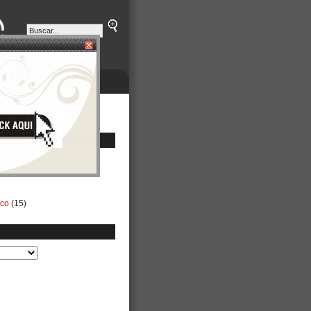
ETINES
NEGOCIOS
ico
(15)