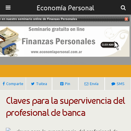
Economía Personal
te en nuestro seminario online de Finanzas Personales
24/10/2016
Claves Para La Supervivencia Del
Asesor Financiero
Gustavo Ibañez Padilla
Comparte
Tuitea
Pin
Envía
SMS
Claves para la supervivencia del
profesional de banca