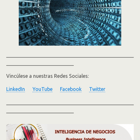
___________________________________________________
___________________________
Vincúlese a nuestras Redes Sociales:
LinkedIn
YouTube
Facebook
Twitter
___________________________________________________
___________________________