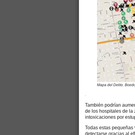
Mapa del Delito. Boed
.
También podrían aument
de los hospitales de l
intoxicaciones por estu
Todas estas pequeñas v
detectarse gracias al e