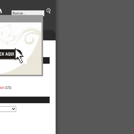
ETINES
NEGOCIOS
ico
(15)