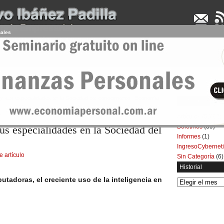
nales
UDENCIA APLICADA
SEMINARIOS
LA CONSULTORA
ARTÍCULOS
BOL
a y sus especialidades en la Sociedad del conocimiento | Economía
Categorías
Artículos
(5.732)
Boletines
(39)
sus especialidades en la Sociedad del
Informes
(1)
IngresoCybernet
e artículo
Sin Categoría
(6)
Historial
utadoras, el creciente uso de la inteligencia en
Historial