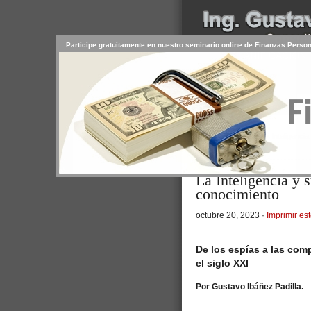
Participe gratuitamente en nuestro seminario online de Finanzas Perso
INICIO
SERVICIOS
PR
CONTACTO
USUARIO
>
Inicio
/
Artículos
/ La Inteligenci
Personal
La Inteligencia y 
conocimiento
octubre 20, 2023 ·
Imprimir est
De los espías a las comp
el siglo XXI
Por Gustavo Ibáñez Padilla.