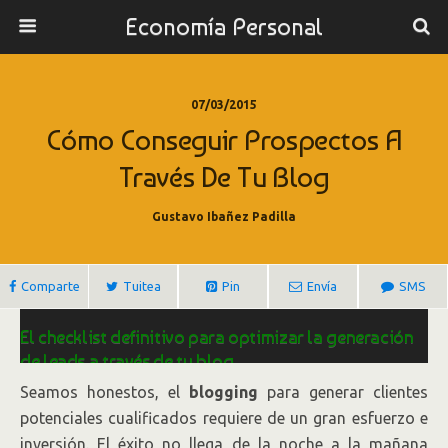
Economía Personal
07/03/2015
Cómo Conseguir Prospectos A
Través De Tu Blog
Gustavo Ibañez Padilla
Comparte
Tuitea
Pin
Envía
SMS
El checklist definitivo para optimizar la generación
de leads a través de tu blog
Seamos honestos, el
blogging
para generar clientes
Por
Daniel Noblejas.
potenciales cualificados requiere de un gran esfuerzo e
inversión. El éxito no llega de la noche a la mañana