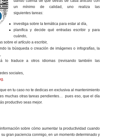
dando cuenta de que detrás de cada artículo con
un mínimo de calidad, uno realiza las
siguientes tareas:
investiga sobre la temática para estar al día,
planifica y decide qué entradas escribir y para
cuándo,
 sobre el artículo a escribir,
yendo la búsqueda o creación de imágenes o infografías, la
,
izá lo traduce a otros idiomas (revisando también las
redes sociales,
ng
.
s que en tu caso no te dedicas en exclusiva al mantenimiento
es muchas otras tareas pendientes… pues eso, que el día
ás productivo seas mejor.
información sobre cómo aumentar la productividad cuando
 de su gran paciencia conmigo, en un momento determinado y