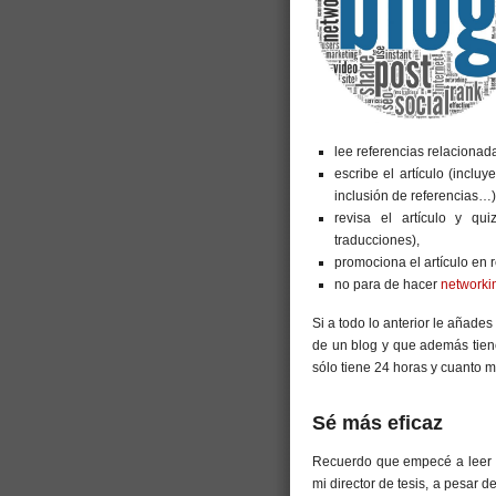
lee referencias relacionadas
escribe el artículo (inclu
inclusión de referencias…)
revisa el artículo y qu
traducciones),
promociona el artículo en 
no para de hacer
networki
Si a todo lo anterior le añade
de un blog y que además tien
sólo tiene 24 horas y cuanto m
Sé más eficaz
Recuerdo que empecé a leer 
mi director de tesis, a pesar