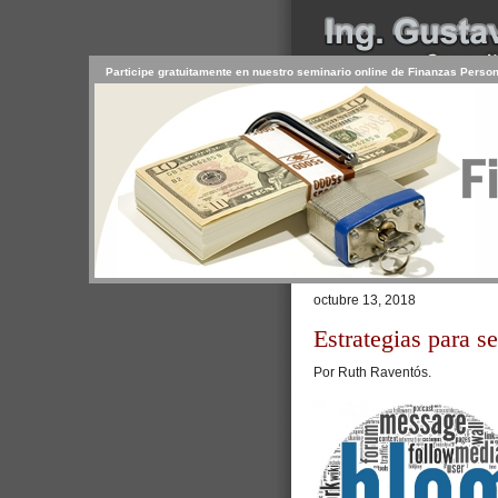
Participe gratuitamente en nuestro seminario online de Finanzas Perso
INICIO
SERVICIOS
PR
CONTACTO
USUARIO
Browse >
Home
/
Cómo ser más prod
octubre 13, 2018
Estrategias para s
Por Ruth Raventós.