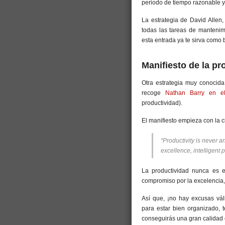
periodo de tiempo razonable y 
La estrategia de David Allen,
todas las tareas de mantenimi
esta entrada ya te sirva como
Manifiesto de la pr
Otra estrategia muy conocida
recoge
Nathan Barry en el 
productividad).
El manifiesto empieza con la c
“Productivity is never a
excellence, intelligent 
La productividad nunca es e
compromiso por la excelencia, 
Así que, ¡no hay excusas váli
para estar bien organizado, t
conseguirás una gran calidad e