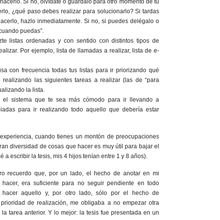
 hacerlo. Si no, olvídate o guárdalo para otro momento de tu
rlo, ¿qué paso debes realizar para solucionarlo? Si tardas
cerlo, hazlo inmediatamente. Si no, si puedes delégalo o
a cuando puedas”.
zte listas ordenadas y con sentido con distintos tipos de
ealizar. Por ejemplo, lista de llamadas a realizar, lista de e-
visa con frecuencia todas tus listas para ir priorizando qué
 realizando las siguientes tareas a realizar (las de “para
lizando la lista.
iza el sistema que te sea más cómodo para ir llevando a
iadas para ir realizando todo aquello que debería estar
or experiencia, cuando tienes un montón de preocupaciones
ran diversidad de cosas que hacer es muy útil para bajar el
a escribir la tesis, mis 4 hijos tenían entre 1 y 8 años).
o recuerdo que, por un lado, el hecho de anotar en mi
 hacer, era suficiente para no seguir pendiente en todo
acer aquello y, por otro lado, sólo por el hecho de
 prioridad de realización, me obligaba a no empezar otra
a tarea anterior. Y lo mejor: la tesis fue presentada en un