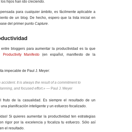
los hijos han ido creciendo.
 pensada para cualquier ámbito, es fácilmente aplicable a
ento de un blog. De hecho, espero que la lista inicial en
 base del primer punto
Capture
.
oductividad
 entre bloggers para aumentar la productividad es la que
Productivity Manifesto
(en español, manifiesto de la
ita impecable de Paul J. Meyer:
n accident. It is always the result of a commitment to
planning, and focused effort.»
— Paul J. Meyer
l fruto de la casualidad. Es siempre el resultado de un
una planificación inteligente y un esfuerzo focalizado.
das! Si quieres aumentar la productividad ten estrategias
en rigor por la excelencia y focaliza tu esfuerzo. Sólo así
n el resultado.