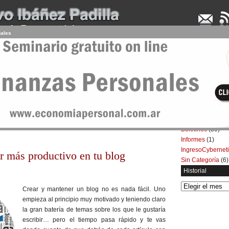
nales
UDENCIA APLICADA
SEMINARIOS
LA CONSULTORA
ARTÍCULOS
BOL
Categorías
Artículos
(5.732)
uctivo en tu Blog
Boletines
(39)
Informes
(1)
IngresoCybernet
er más productivo en tu blog
Sin Categoría
(6)
Historial
Historial
Crear y mantener un blog no es nada fácil. Uno
empieza al principio muy motivado y teniendo claro
la gran batería de temas sobre los que le gustaría
escribir… pero el tiempo pasa rápido y te vas