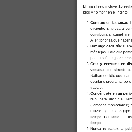
El manifiesto incluye 10 reg
blog y no morir en el intento:
Céntrate en las cosas 
eficiente. Empieza a cen
contribuirá al cumplimie
Allen: prioriza qué hacer 
Haz algo cada día
: si e
más lejos. Para ello pont
por la mañana; por ejempl
Crea y consume en dist
ventanas consultando cual
Nathan decidió que, para
escribir o programar pero
trabajo.
Concéntrate en un perio
reloj para dividir el t
(llamados “pomodoros”) 
utilizar alguna app (tip
tiempo. Por tanto, tus l
tiempo.
Nunca te saltes la pub