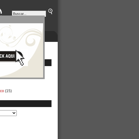
ETINES
NEGOCIOS
ico
(15)