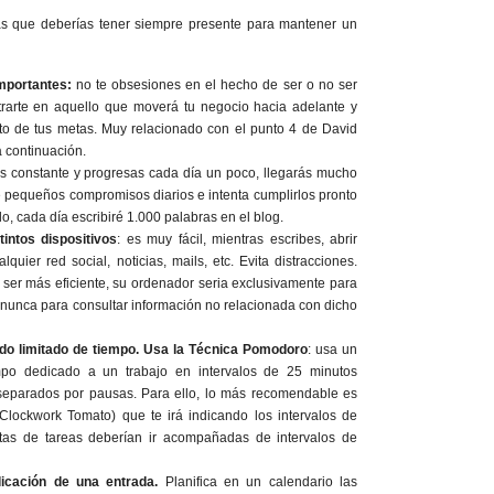
las que deberías tener siempre presente para mantener un
importantes:
no te obsesiones en el hecho de ser o no ser
trarte en aquello que moverá tu negocio hacia adelante y
nto de tus metas. Muy relacionado con el punto 4 de David
a continuación.
res constante y progresas cada día un poco, llegarás mucho
e pequeños compromisos diarios e intenta cumplirlos pronto
o, cada día escribiré 1.000 palabras en el blog.
intos dispositivos
: es muy fácil, mientras escribes, abrir
quier red social, noticias, mails, etc. Evita distracciones.
 ser más eficiente, su ordenador seria exclusivamente para
 nunca para consultar información no relacionada con dicho
do limitado de tiempo. Usa la Técnica Pomodoro
: usa un
iempo dedicado a un trabajo en intervalos de 25 minutos
separados por pausas. Para ello, lo más recomendable es
o Clockwork Tomato) que te irá indicando los intervalos de
istas de tareas deberían ir acompañadas de intervalos de
licación de una entrada.
Planifica en un calendario las