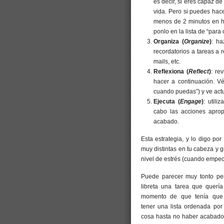
es decir, si eres capaz de
vida. Pero si puedes hace
menos de 2 minutos en ha
ponlo en la lista de “par
Organiza (
Organize
)
: ha
recordatorios a tareas a r
mails, etc.
Reflexiona (
Reflect
)
: re
hacer a continuación. Vé
cuando puedas”) y ve actua
Ejecuta (
Engage
)
: util
cabo las acciones aprop
acabado.
Esta estrategia, y lo digo p
muy distintas en tu cabeza y g
nivel de estrés (cuando empecé 
Puede parecer muy tonto per
libreta una tarea que quería
momento de que tenía que h
tener una lista ordenada por
cosa hasta no haber acabado l