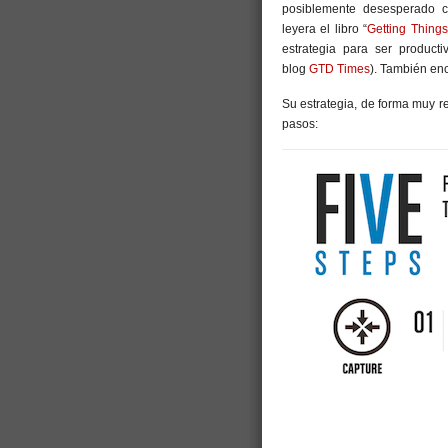
posiblemente desesperado c
leyera el libro “
Getting Thing
estrategia para ser product
blog
GTD Times
). También en
Su estrategia, de forma muy r
pasos: