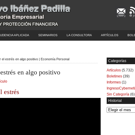
UDENCIA APLICADA
SEMINARIOS
LA CONSULTORA
ARTÍCULOS
BOL
 el estrés en algo positivo | Economía Personal
Categorías
Artículos
(5.732)
estrés en algo positivo
Boletines
(39)
ículo
Informes
(1)
IngresoCybernet
l estrés
Sin Categoría
(6)
Historial
Historial