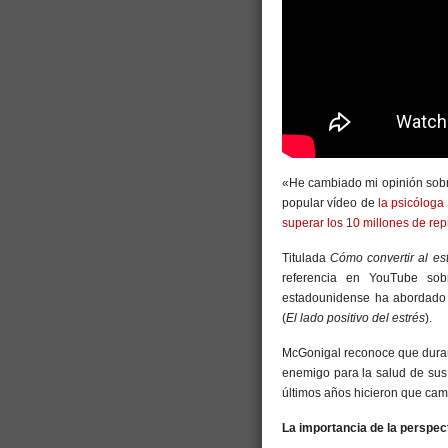
«He cambiado mi opinión sobre
popular vídeo de
la psicóloga
superar los 10 millones de re
Titulada
Cómo convertir al es
referencia en YouTube sobr
estadounidense ha abordad
(
El lado positivo del estrés
).
McGonigal reconoce que durant
enemigo para la salud de sus 
últimos años hicieron que cam
La importancia de la perspec