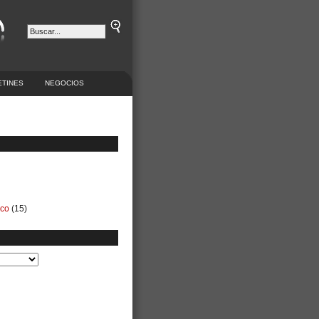
ETINES
NEGOCIOS
ico
(15)