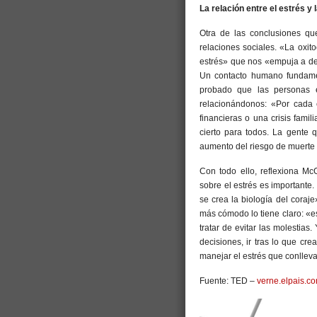
La relación entre el estrés y 
Otra de las conclusiones qu
relaciones sociales. «La oxito
estrés» que nos «empuja a dec
Un contacto humano fundamen
probado que las personas 
relacionándonos: «Por cada 
financieras o una crisis fami
cierto para todos. La gente
aumento del riesgo de muerte p
Con todo ello, reflexiona Mc
sobre el estrés es importante.
se crea la biología del coraje
más cómodo lo tiene claro: «e
tratar de evitar las molestia
decisiones, ir tras lo que cre
manejar el estrés que conlleva
Fuente: TED –
verne.elpais.c