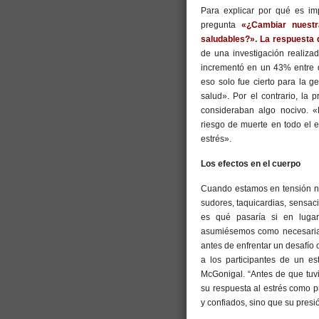
Para explicar por qué es imp
pregunta
«¿Cambiar nuestr
saludables?». La respuesta de
de una investigación realiza
incrementó en un 43% entre 
eso solo fue cierto para la g
salud». Por el contrario, la
consideraban algo nocivo. 
riesgo de muerte en todo el 
estrés».
Los efectos en el cuerpo
Cuando estamos en tensión nu
sudores, taquicardias, sensa
es qué pasaría si en lugar
asumiésemos como necesarias
antes de enfrentar un desafío
a los participantes de un es
McGonigal. “Antes de que tuvi
su respuesta al estrés como p
y confiados, sino que su pres