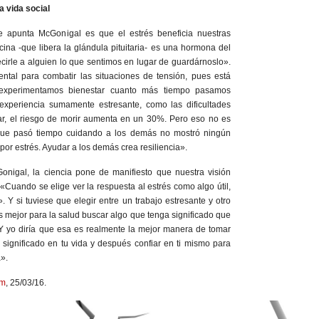
la vida social
e apunta McGonigal es que el estrés beneficia nuestras
cina -que libera la glándula pituitaria- es una hormona del
irle a alguien lo que sentimos en lugar de guardárnoslo».
tal para combatir las situaciones de tensión, pues está
experimentamos bienestar cuanto más tiempo pasamos
experiencia sumamente estresante, como las dificultades
liar, el riesgo de morir aumenta en un 30%. Pero eso no es
 que pasó tiempo cuidando a los demás no mostró ningún
or estrés. Ayudar a los demás crea resiliencia».
Gonigal, la ciencia pone de manifiesto que nuestra visión
 «Cuando se elige ver la respuesta al estrés como algo útil,
». Y si tuviese que elegir entre un trabajo estresante y otro
s mejor para la salud buscar algo que tenga significado que
s. Y yo diría que esa es realmente la mejor manera de tomar
a significado en tu vida y después confiar en ti mismo para
».
om
, 25/03/16.