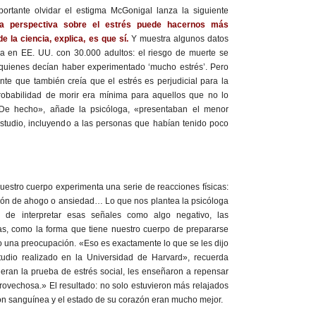
ortante olvidar el estigma McGonigal lanza la siguiente
a perspectiva sobre el estrés puede hacernos más
 la ciencia, explica, es que sí.
Y muestra algunos datos
da en EE. UU. con 30.000 adultos: el riesgo de muerte se
quienes decían haber experimentado ‘mucho estrés’. Pero
ente que también creía que el estrés es perjudicial para la
 probabilidad de morir era mínima para aquellos que no lo
«De hecho», añade la psicóloga, «presentaban el menor
estudio, incluyendo a las personas que habían tenido poco
estro cuerpo experimenta una serie de reacciones físicas:
ción de ahogo o ansiedad… Lo que nos plantea la psicóloga
 de interpretar esas señales como algo negativo, las
, como la forma que tiene nuestro cuerpo de prepararse
 o una preocupación. «Eso es exactamente lo que se les dijo
tudio realizado en la Universidad de Harvard», recuerda
eran la prueba de estrés social, les enseñaron a repensar
rovechosa.» El resultado: no solo estuvieron más relajados
ión sanguínea y el estado de su corazón eran mucho mejor.