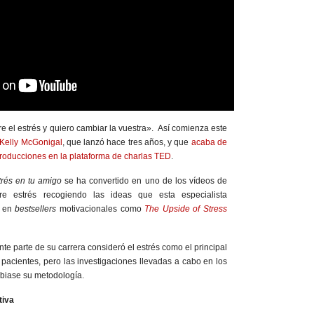
 el estrés y quiero cambiar la vuestra». Así comienza este
 Kelly McGonigal
, que lanzó hace tres años, y que
acaba de
producciones en la plataforma de charlas TED
.
trés en tu amigo
se ha convertido en uno de los vídeos de
e estrés recogiendo las ideas que esta especialista
o en
bestsellers
motivacionales como
The Upside of Stress
e parte de su carrera consideró el estrés como el principal
pacientes, pero las investigaciones llevadas a cabo en los
biase su metodología.
tiva