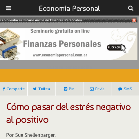
Economía Personal
te en nuestro seminario online de Finanzas Personales
19/01/2017
Cómo Pasar Del Estrés Negativo Al
Positivo
Gustavo Ibañez Padilla
Comparte
Tuitea
Pin
Envía
SMS
Cómo pasar del estrés negativo
al positivo
Por Sue Shellenbarger.