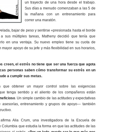
un trayecto de una hora desde el trabajo.
Sus días a menudo comenzaban a las 5 de
la mañana con un entrenamiento para
correr una maratón.
lada, bajar de peso y sentirse «presionada hasta el borde
a sus múltiples tareas, Matheny decidió que tenía que
tirlo en una ventaja. Su nuevo empleo tiene su cuota de
 mayor apoyo de su jefe y más flexibilidad en sus horarios,
s creen, el estrés no tiene que ser una fuerza que agota
pocas personas saben cómo transformar su estrés en un
yude a cumplir sus metas.
an que obtener un mayor control sobre las exigencias
 que tenga sentido y el aliento de los compañeros están
neficioso
. Un simple cambio de las actitudes y expectativas
e asesorías, entrenamiento y grupos de apoyo— también
ructivo.
 afirma Alia Crum, una investigadora de la Escuela de
 Columbia que estudia la forma en que las actitudes de las
ciones al estrés.
«Por un lado, puede ser lo que más nos