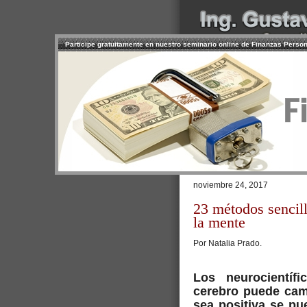
Participe gratuitamente en nuestro seminario online de Finanzas Perso
INICIO
SERVICIOS
PR
CONTACTO
USUARIO
Browse >
Home
/
Cómo liberar su m
noviembre 24, 2017
23 métodos sencillo
la mente
Por Natalia Prado.
Los neurocientí
cerebro puede cam
sea positiva se pue