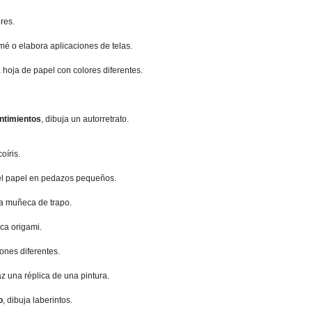
ores.
mé o elabora aplicaciones de telas.
a hoja de papel con colores diferentes.
entimientos
, dibuja un autorretrato.
oíris.
el papel en pedazos pequeños.
na muñeca de trapo.
ica origami.
ones diferentes.
az una réplica de una pintura.
o
, dibuja laberintos.