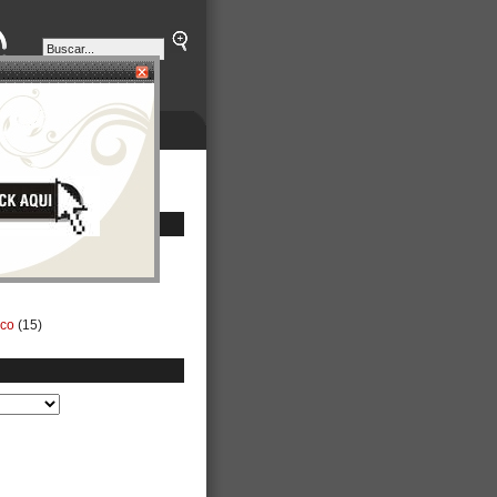
ETINES
NEGOCIOS
ico
(15)