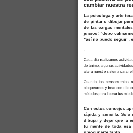
cambiar nuestra rea
La psicóloga y arte-ter
de pintar o dibujar per
de las cargas mentales
juicios: “debo calmarme
“así no puedo seguir”, e
.
Cada día realizamos activida
de ánimo, algunas actividade
altera nuestro sistema para r
Cuando los pensamientos no
bloquearnos y trear con ello
métodos para liberar tus mied
Con estos consejos ap
rápida y sencilla. Solo
dibujar y dejar que la 
tu mente de toda esa 
preocuparte tanto.