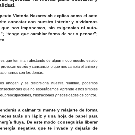
lidad.
apeuta
Victoria Nazarevich
explica como el acto
mite conectar con nuestro interior y olvidarnos
 que nos imponemos, sin exigencias ni auto-
”; “tengo que cambiar forma de ser o pensar”;
tc.
des que terminan afectando de algún modo nuestro estado
s provocan
estrés
y cansancio lo que nos cambia el ánimo y
elacionarnos con los demás.
s ahogan y se distorsiona nuestra realidad, podemos
 consecuencias que no esperábamos. Aprende estos simples
os, preocupaciones, frustraciones y necesidades de control.
renderás a
calmar tu mente
y relajarte de forma
 necesitarás un lápiz y una hoja de papel para
energía fluya. De este modo conseguirás liberar
energía negativa que te invade y dejarás de