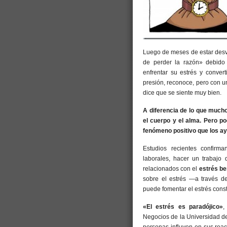
Luego de meses de estar desve
de perder la razón» debido 
enfrentar su estrés y conver
presión, reconoce, pero con un
dice que se siente muy bien.
A diferencia de lo que mucho
el cuerpo y el alma. Pero 
fenómeno positivo que los a
Estudios recientes confirm
laborales, hacer un trabajo
relacionados con el
estrés be
sobre el estrés —a través d
puede fomentar el estrés const
«El estrés es paradójico»
,
Negocios de la Universidad de
personas influyen en sus reac