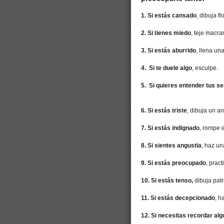
1. Si estás cansado
, dibuja fl
2. Si tienes miedo
, teje macra
3. Si estás aburrido
, llena un
4. Si te duele algo
, esculpe.
5. Si quieres entender tus s
6. Si estás triste
, dibuja un arc
7. Si estás indignado
, rompe 
8. Si sientes angustia
, haz u
9. Si estás preocupado
, pract
10. Si estás tenso,
dibuja patr
11. Si estás decepcionado
, h
12. Si necesitas recordar alg