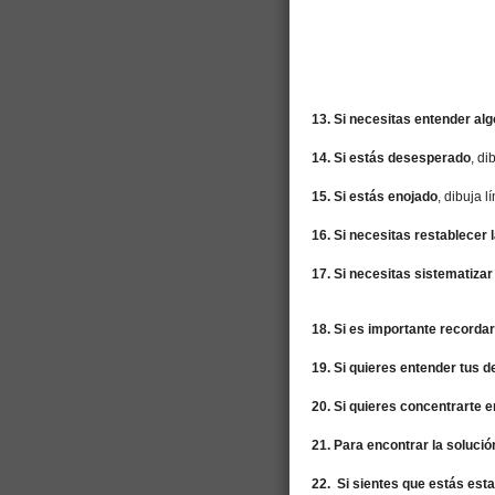
13. Si necesitas entender alg
14. Si estás desesperado
, di
15. Si estás enojado
, dibuja l
16. Si necesitas restablecer 
17. Si necesitas sistematiza
18. Si es importante recordar
19. Si quieres entender tus 
20. Si quieres concentrarte 
21. Para encontrar la solució
22. Si sientes que estás est