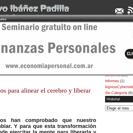
nales
UDENCIA APLICADA
SEMINARIOS
LA CONSULTORA
ARTÍCULOS
BOL
Categorías
Artículos
(5.732)
ente de pensamientos negativos
Boletines
(39)
Informes
(1)
IngresoCybernet
s para alinear el cerebro y liberar
Sin Categoría
(6)
Historial
Historial
ficos han comprobado que nuestro
biar. Y para que esta transformación
de ejercitar la mente para liberarla y