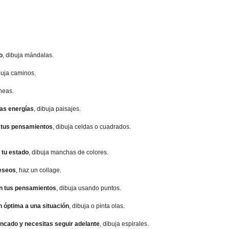
o
, dibuja mándalas.
buja caminos.
íneas.
las energías
, dibuja paisajes.
r tus pensamientos
, dibuja celdas o cuadrados.
 tu estado
, dibuja manchas de colores.
deseos
, haz un collage.
en tus pensamientos
, dibuja usando puntos.
n óptima a una situación
, dibuja o pinta olas.
ancado y necesitas seguir adelante
, dibuja espirales.