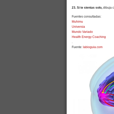
23. Si
te sientas solo
,
dibuja c
Fuentes consultadas:
Muhimu
Universia
Mundo Variado
Health Energy Coaching
.
Fuente:
labioguia.com