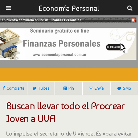
Economía Personal
te en nuestro seminario online de Finanzas Personales
18/03/2018
Créditos Hipotecarios: Cambios En
El Procrear Joven
Gustavo Ibañez Padilla
Comparte
Tuitea
Pin
Envía
SMS
Buscan llevar todo el Procrear
Joven a UVA
Lo impulsa el secretario de Vivienda. Es «para evitar