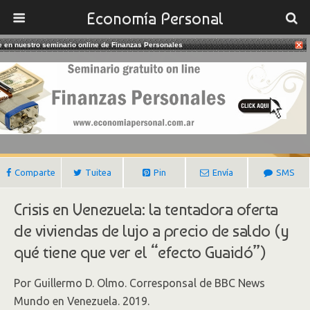
Economía Personal
te en nuestro seminario online de Finanzas Personales
13/08/2024
¿Cuánto Vale Una Casa En Caracas?
Gustavo Ibañez Padilla
Comparte
Tuitea
Pin
Envía
SMS
Crisis en Venezuela: la tentadora oferta
de viviendas de lujo a precio de saldo (y
qué tiene que ver el “efecto Guaidó”)
Por Guillermo D. Olmo. Corresponsal de BBC News
Mundo en Venezuela. 2019.