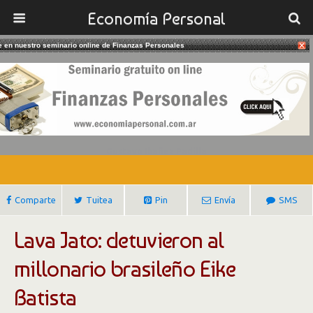
Economía Personal
te en nuestro seminario online de Finanzas Personales
30/01/2017
Detuvieron Al Millonario Brasileño
Eike Batista
Gustavo Ibañez Padilla
Comparte
Tuitea
Pin
Envía
SMS
Lava Jato: detuvieron al
millonario brasileño Eike
Batista