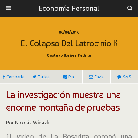
Economía Personal
06/04/2016
El Colapso Del Latrocinio K
Gustavo Ibañez Padilla
Comparte
Tuitea
Pin
Envía
SMS
La investigación muestra una
enorme montaña de pruebas
Por Nicolás Wiñazki.
El video de La Rosadita coronó una