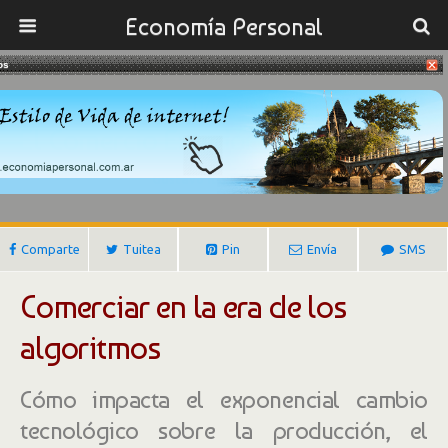
Economía Personal
os
11/10/2016
El Comercio Exterior En El Siglo XXI
Gustavo Ibañez Padilla
Comparte
Tuitea
Pin
Envía
SMS
Comerciar en la era de los
algoritmos
Cómo impacta el exponencial cambio
tecnológico sobre la producción, el