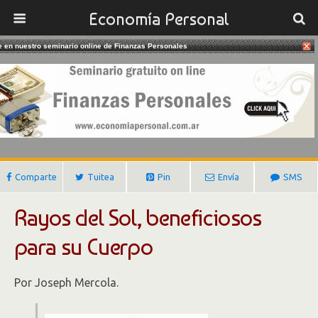
Economía Personal
te en nuestro seminario online de Finanzas Personales
18/06/2018
El Sol Y La Vitamina D
Gustavo Ibañez Padilla
Comparte
Tuitea
Pin
Envía
SMS
Rayos del Sol, beneficiosos
para su Cuerpo
Por Joseph Mercola.