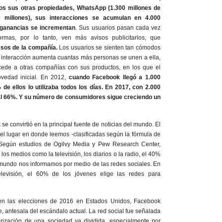
os sus otras propiedades, WhatsApp (1.300 millones de
0 millones), sus interacciones se acumulan en 4.000
 ganancias se incrementan
. Sus usuarios pasan cada vez
rmas, por lo tanto, ven más avisos publicitarios, que
esos de la compañía.
Los usuarios se sienten tan cómodos
a interacción aumenta cuantas más personas se unen a ella,
ucede a otras compañías con sus productos, en los que el
ovedad inicial. En 2012,
cuando Facebook llegó a 1.000
 de ellos lo utilizaba todos los días. En 2017, con 2.000
ó al 66%. Y su número de consumidores sigue creciendo un
se convirtió en la principal fuente de noticias del mundo. El
 el lugar en donde leemos -clasificadas según la fórmula de
Según estudios de Ogilvy Media y Pew Research Center,
los medios como la televisión, los diarios o la radio, el 40%
 mundo nos informamos por medio de las redes sociales. En
elevisión, el 60% de los jóvenes elige las redes para
en las elecciones de 2016 en Estados Unidos, Facebook
, antesala del escándalo actual. La red social fue señalada
rización de una sociedad ya dividida, especialmente por