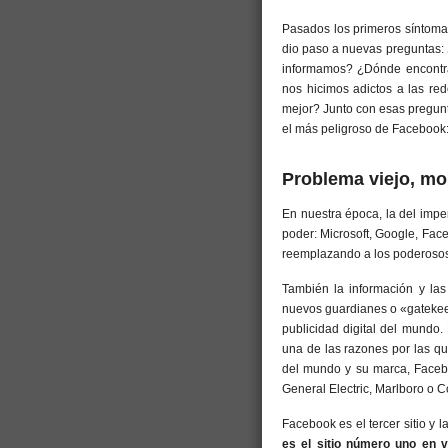
Pasados los primeros síntomas
dio paso a nuevas preguntas:
informamos? ¿Dónde encontrar
nos hicimos adictos a las red
mejor? Junto con esas pregun
el más peligroso de Facebook:
Problema viejo, m
En nuestra época, la del impe
poder: Microsoft, Google, Fac
reemplazando a los poderosos 
También la información y las
nuevos guardianes o «gatekeep
publicidad digital del mundo
una de las razones por las q
del mundo y su marca, Facebo
General Electric, Marlboro o 
Facebook es el tercer sitio y 
es el sitio número uno en v