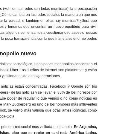
 («oh, en las redes son todas mentiras»), la preocupación
 ¿Cómo cambiaron las redes sociales la manera en que nos
 la verdad, si también en ellas hay mentiras? ¿Será que
es y tenemos que encontrar un nuevo equilibrio para vivir
tas, algunos comenzamos a cuestionar otro aspecto, quizás
 la poca transparencia con la que maneja su enorme poder.
onopolio nuevo
rialismo tecnológico, unos pocos monopolios concentran el
ebook, Uber. Los dueños de internet son plataformas y están
y millonarios de otras generaciones.
 noticias están concentradas. Facebook y Google son los
ers» de las noticias y se llevan el 85% de los ingresos por
. Ese poder de regular lo que vemos o no como noticias es
ue Mark Zuckerberg es uno de los hombres más influyentes
ok, se volvió más valiosa que otras antes icónicas, como
Coca-Cola.
la primera red social más visitada del planeta.
En Argentina,
isitas, algo que se repite en casi toda América Latina,