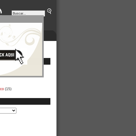
ETINES
NEGOCIOS
ico
(15)