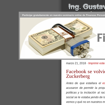
Participe gratuitamente en nuestro seminario online de Finanzas Perso
INICIO
SERVICIOS
PR
CONTACTO
USUARIO
>
Inicio
/
Artículos
/ ¿Es Facebook
¿Es Facebook una
marzo 21, 2018 ·
Imprimir este
Facebook se volvió
Zuckerberg
Antes de que estallara el
e
acusaron de permitir la prop
políticas y la incitación al 
social se le estaba yendo de 
vemos y qué no en nuestros m