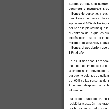
Europa y Asia. Si le sumam
usuarios) e Instagram (70
millones de personas y sus
más tiempo en esas platafo
equivalen
al 63% de los ingr
dentro de la plataforma que l
al contrario de lo que les s
interés decae luego de la n
millones de usuarios, el 55%
millones, el uso diario trep
18% al año.
En los últimos años, Facebook 
muro de nuestra red social es
la empresa- las novedades. 
aunque no dejemos de utilizar 
y el 60% de las personas del
Argentina, después de la t
informarse.
Luego del triunfo de Trump 
recibió la acusación más grave
por haber aumentado la pola