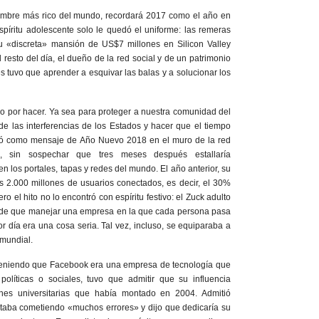
ombre más rico del mundo, recordará 2017 como el año en
spíritu adolescente solo le quedó el uniforme: las remeras
u «discreta» mansión de US$7 millones en Silicon Valley
resto del día, el dueño de la red social y de un patrimonio
tuvo que aprender a esquivar las balas y a solucionar los
o por hacer. Ya sea para proteger a nuestra comunidad del
de las interferencias de los Estados y hacer que el tiempo
bió como mensaje de Año Nuevo 2018 en el muro de la red
, sin sospechar que tres meses después estallaría
en los portales, tapas y redes del mundo. El año anterior, su
 2.000 millones de usuarios conectados, es decir, el 30%
o el hito no lo encontró con espíritu festivo: el Zuck adulto
 de que manejar una empresa en la que cada persona pasa
 día era una cosa seria. Tal vez, incluso, se equiparaba a
 mundial.
eniendo que Facebook era una empresa de tecnología que
políticas o sociales, tuvo que admitir que su influencia
nes universitarias que había montado en 2004. Admitió
aba cometiendo «muchos errores» y dijo que dedicaría su