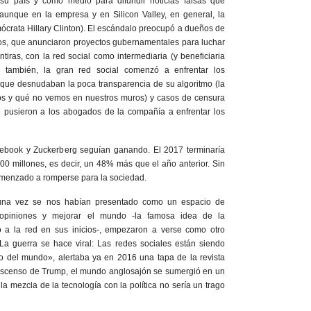
 su país y como medio para difundir noticias falsas que
(aunque en la empresa y en Silicon Valley, en general, la
mócrata Hillary Clinton). El escándalo preocupó a dueños de
cos, que anunciaron proyectos gubernamentales para luchar
tiras, con la red social como intermediaria (y beneficiaria
, también, la gran red social comenzó a enfrentar los
 que desnudaban la poca transparencia de su algoritmo (la
s y qué no vemos en nuestros muros) y casos de censura
e pusieron a los abogados de la compañía a enfrentar los
ebook y Zuckerberg seguían ganando. El 2017 terminaría
0 millones, es decir, un 48% más que el año anterior. Sin
menzado a romperse para la sociedad.
guna vez se nos habían presentado como un espacio de
opiniones y mejorar el mundo -la famosa idea de la
a la red en sus inicios-, empezaron a verse como otro
La guerra se hace viral: Las redes sociales están siendo
 del mundo», alertaba ya en 2016 una tapa de la revista
l ascenso de Trump, el mundo anglosajón se sumergió en un
la mezcla de la tecnología con la política no sería un trago