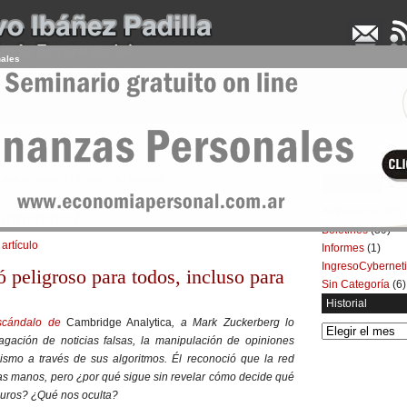
nales
UDENCIA APLICADA
SEMINARIOS
LA CONSULTORA
ARTÍCULOS
BOL
 una amenaza? | Economía Personal
Categorías
Artículos
(5.732)
 amenaza?
Boletines
(39)
 artículo
Informes
(1)
IngresoCybernet
 peligroso para todos, incluso para
Sin Categoría
(6)
Historial
scándalo de
Cambridge Analytica
, a Mark Zuckerberg lo
Historial
agación de noticias falsas, la manipulación de opiniones
racismo a través de sus algoritmos. Él reconoció que la red
las manos, pero ¿por qué sigue sin revelar cómo decide qué
uros? ¿Qué nos oculta?