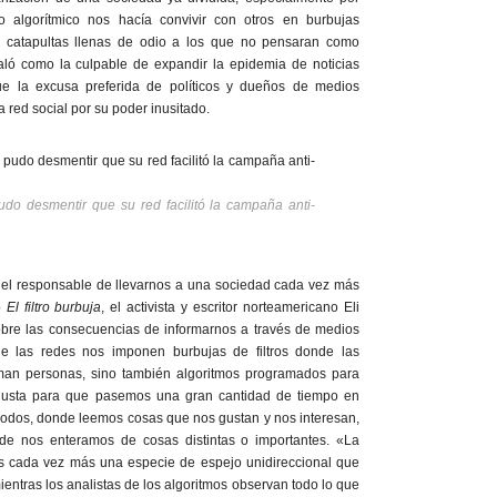
ño algorítmico nos hacía convivir con otros en burbujas
ar catapultas llenas de odio a los que no pensaran como
aló como la culpable de expandir la epidemia de noticias
ue la excusa preferida de políticos y dueños de medios
a red social por su poder inusitado.
do desmentir que su red facilitó la campaña anti-
el responsable de llevarnos a una sociedad cada vez más
o
El filtro burbuja
, el activista y escritor norteamericano Eli
obre las consecuencias de informarnos a través de medios
que las redes nos imponen burbujas de filtros donde las
oman personas, sino también algoritmos programados para
gusta para que pasemos una gran cantidad de tiempo en
odos, donde leemos cosas que nos gustan y nos interesan,
e nos enteramos de cosas distintas o importantes. «La
s cada vez más una especie de espejo unidireccional que
mientras los analistas de los algoritmos observan todo lo que