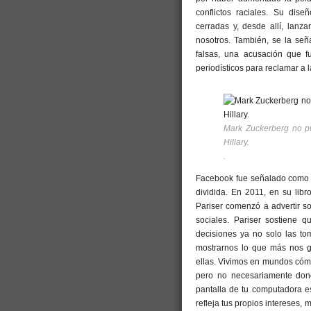
conflictos raciales. Su dise
cerradas y, desde allí, lanz
nosotros. También, se la señ
falsas, una acusación que f
periodísticos para reclamar a l
Mark Zuckerberg no pu
Hillary.
.
Facebook fue señalado como 
dividida. En 2011, en su libr
Pariser comenzó a advertir s
sociales. Pariser sostiene 
decisiones ya no solo las t
mostrarnos lo que más nos 
ellas. Vivimos en mundos cóm
pero no necesariamente dond
pantalla de tu computadora e
refleja tus propios intereses, 