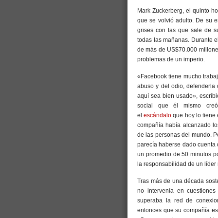
Mark Zuckerberg, el quinto h
que se volvió adulto. De su e
grises con las que sale de s
todas las mañanas. Durante el 
de más de US$70.000 millones 
problemas de un imperio.
«Facebook tiene mucho trabaj
abuso y del odio, defenderla 
aquí sea bien usado», escri
social que él mismo creó
el
escándalo
que hoy lo tiene 
compañía había alcanzado los
de las personas del mundo. Per
parecía haberse dado cuenta
un promedio de 50 minutos por
la responsabilidad de un líder
Tras más de una década sost
no intervenía en cuestiones 
superaba la red de conexio
entonces que su compañía est