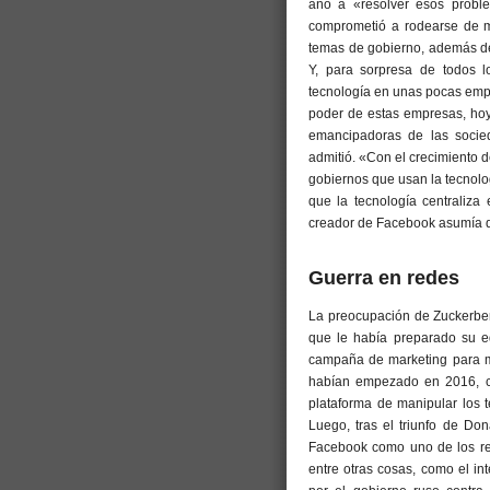
año a «resolver esos proble
comprometió a rodearse de más
temas de gobierno, además de 
Y, para sorpresa de todos l
tecnología en unas pocas empre
poder de estas empresas, hoy
emancipadoras de las socie
admitió. «Con el crecimiento
gobiernos que usan la tecnolo
que la tecnología centraliza 
creador de Facebook asumía q
Guerra en redes
La preocupación de Zuckerberg
que le había preparado su e
campaña de marketing para me
habían empezado en 2016, c
plataforma de manipular los 
Luego, tras el triunfo de Do
Facebook como uno de los re
entre otras cosas, como el i