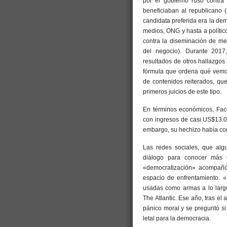
por el gobierno ruso contra
beneficiaban al republicano 
candidata preferida era la de
medios, ONG y hasta a políti
contra la diseminación de men
del negocio). Durante 2017
resultados de otros hallazgos
fórmula que ordena qué vemo
de contenidos reiterados, qu
primeros juicios de este tipo.
En términos económicos, Fac
con ingresos de casi US$13.00
embargo, su hechizo había co
Las redes sociales, que al
diálogo para conocer más 
«democratización» acompañó 
espacio de enfrentamiento. «
usadas como armas a lo largo
The Atlantic. Ese año, tras e
pánico moral y se preguntó si 
letal para la democracia.