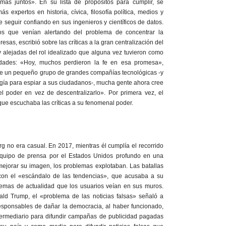
mas juntos». En su lista de propósitos para cumplir, se
 expertos en historia, cívica, filosofía política, medios y
seguir confiando en sus ingenieros y científicos de datos.
os que venían alertando del problema de concentrar la
sas, escribió sobre las críticas a la gran centralización del
 alejadas del rol idealizado que alguna vez tuvieron como
dades: «Hoy, muchos perdieron la fe en esa promesa»,
 de un pequeño grupo de grandes compañías tecnológicas -y
gía para espiar a sus ciudadanos-, mucha gente ahora cree
el poder en vez de descentralizarlo». Por primera vez, el
ue escuchaba las críticas a su fenomenal poder.
 no era casual. En 2017, mientras él cumplía el recorrido
quipo de prensa por el Estados Unidos profundo en una
jorar su imagen, los problemas explotaban. Las batallas
on el «escándalo de las tendencias», que acusaba a su
temas de actualidad que los usuarios veían en sus muros.
nald Trump, el «problema de las noticias falsas» señaló a
sponsables de dañar la democracia, al haber funcionado,
ntermediario para difundir campañas de publicidad pagadas