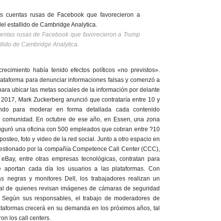
uentas rusas de Facebook que favorecieron a Trump
allido de Cambridge Analytica.
ecimiento había tenido efectos políticos «no previstos».
lataforma para denunciar informaciones falsas y comenzó a
ara ubicar las metas sociales de la información por delante
e 2017, Mark Zuckerberg anunció que contrataría entre 10 y
do para moderar en forma detallada cada contenido
la comunidad. En octubre de ese año, en Essen, una zona
auguró una oficina con 500 empleados que cobran entre ?10
posteo, foto y video de la red social. Junto a otro espacio en
s gestionado por la compañía Competence Call Center (CCC),
eBay, entre otras empresas tecnológicas, contratan para
ue aportan cada día los usuarios a las plataformas. Con
llas negras y monitores Dell, los trabajadores realizan un
ar al de quienes revisan imágenes de cámaras de seguridad
. Según sus responsables, el trabajo de moderadores de
ataformas crecerá en su demanda en los próximos años, tal
on los call centers.