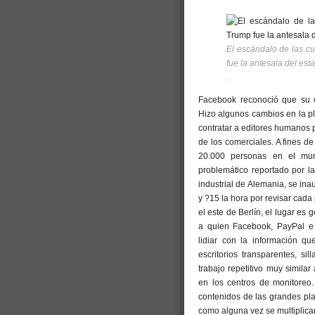
El escándalo de las c
fue la antesala del est
.
Facebook reconoció que su cr
Hizo algunos cambios en la p
contratar a editores humanos p
de los comerciales. A fines d
20.000 personas en el mun
problemático reportado por 
industrial de Alemania, se in
y ?15 la hora por revisar cada 
el este de Berlín, el lugar e
a quien Facebook, PayPal e 
lidiar con la información q
escritorios transparentes, si
trabajo repetitivo muy simil
en los centros de monitoreo
contenidos de las grandes pl
como alguna vez se multiplicar