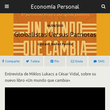
Economía Personal
04/08/2020
Globalistas Versus Patriotas
Gustavo Ibañez Padilla
Comparte
Tuitea
Pin
Envía
SMS
Entrevista de Miklos Lukacs a César Vidal, sobre su
nuevo libro «Un mundo que cambia».