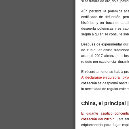
si se tratara de oro, soja, petr
Aún persiste la polémica ace
certificado de defunción, p
histórico y en boca de anali
despierta polémicas y es cap
según a quién se consulte sob
Después de experimentar dura
de cualquier divisa tradicion
arrancó 2017 alcanzando los
refugio por excelencia- durant
El récord anterior se había p
Al declararse en quiebra Toky
cotización se desplomó hasta 
la necesidad de regular este 
China, el principal
El gigante asiático concen
cotización del bitcoin.
Esta sit
criptomoneda para fugar capi