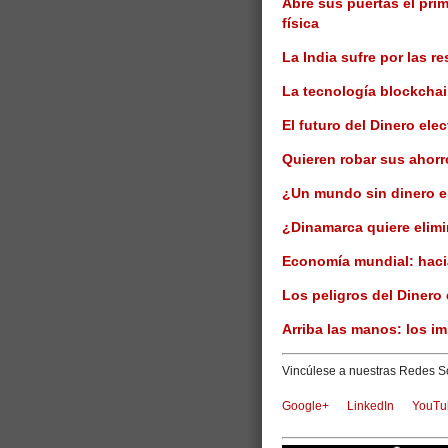
Abre sus puertas el pri
física
La India sufre por las re
La tecnología blockchai
El futuro del Dinero ele
Quieren robar sus ahorr
¿Un mundo sin dinero e
¿Dinamarca quiere elimi
Economía mundial: hacia 
Los peligros del Dinero 
Arriba las manos: los im
Vincúlese a nuestras Redes So
Google+
LinkedIn
YouTu