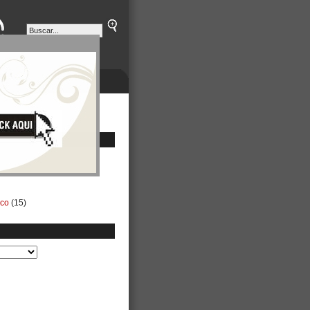
ETINES
NEGOCIOS
ico
(15)