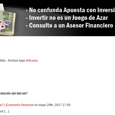
illa · Archivo bajo
Artículos
lución del bitcoin”
ja? | Economía Personal
on mayo 29th, 2017 17:05
oin […]