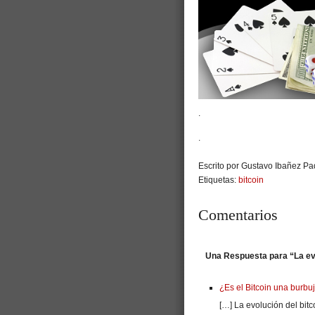
.
.
Escrito por Gustavo Ibañez Pad
Etiquetas:
bitcoin
Comentarios
Una Respuesta para “La evo
¿Es el Bitcoin una burbu
[…] La evolución del bitc