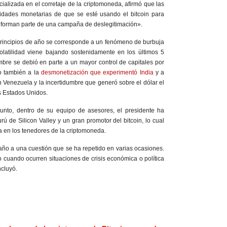
ecializada en el corretaje de la criptomoneda, afirmó que las
idades monetarias de que se esté usando el bitcoin para
o «forman parte de una campaña de deslegitimación».
principios de año se corresponde a un fenómeno de burbuja
volatilidad viene bajando sostenidamente en los últimos 5
bre se debió en parte a un mayor control de capitales por
ro también a la
desmonetización que experimentó India
y a
en Venezuela y la incertidumbre que generó sobre el dólar el
s Estados Unidos.
unto, dentro de su equipo de asesores, el presidente ha
ú de Silicon Valley y un gran promotor del bitcoin, lo cual
a en los tenedores de la criptomoneda.
e año a una cuestión que se ha repetido en varias ocasiones.
o cuando ocurren situaciones de crisis económica o política
cluyó.