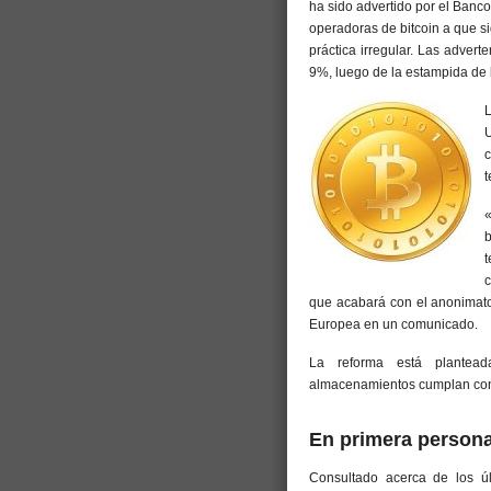
ha sido advertido por el Banco
operadoras de bitcoin a que s
práctica irregular. Las advert
9%, luego de la estampida de
L
U
c
t
«
b
t
c
que acabará con el anonimato
Europea en un comunicado.
La reforma está plantea
almacenamientos cumplan con 
En primera person
Consultado acerca de los úl