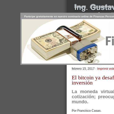
Participe gratuitamente en nuestro seminario online de Finanzas Perso
INICIO
SERVICIOS
PR
CONTACTO
USUARIO
>
Inicio
/
Artículos
/ La evolución d
La evolución del b
febrero 15, 2017 ·
Imprimir est
El bitcoin ya desa
inversión
La moneda virtua
cotización; preoc
mundo.
Por Francisco Casas.