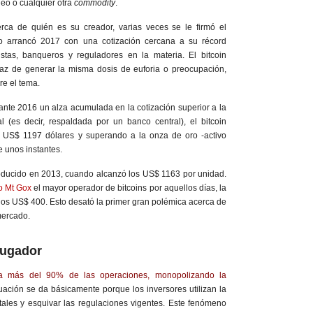
óleo o cualquier otra
commodity
.
rca de quién es su creador, varias veces se le firmó el
ero arrancó 2017 con una cotización cercana a su récord
stas, banqueros y reguladores en la materia. El bitcoin
az de generar la misma dosis de euforia o preocupación,
re el tema.
nte 2016 un alza acumulada en la cotización superior a la
al (es decir, respaldada por un banco central), el bitcoin
 US$ 1197 dólares y superando a la onza de oro -activo
e unos instantes.
roducido en 2013, cuando alcanzó los US$ 1163 por unidad.
o Mt Gox
el mayor operador de bitcoins por aquellos días, la
los US$ 400. Esto desató la primer gran polémica acerca de
mercado.
 jugador
tra más del 90% de las operaciones, monopolizando la
uación se da básicamente porque los inversores utilizan la
tales y esquivar las regulaciones vigentes. Este fenómeno