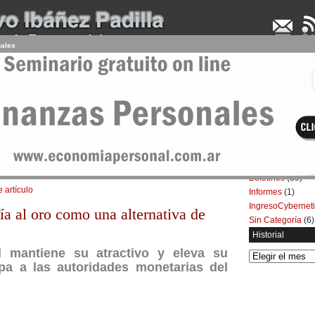
nales
UDENCIA APLICADA
SEMINARIOS
LA CONSULTORA
ARTÍCULOS
BOL
el bitcoin | Economía Personal
Categorías
Artículos
(5.732)
itcoin
Boletines
(39)
e artículo
Informes
(1)
IngresoCybernet
fía al oro como una alternativa de
Sin Categoría
(6)
Historial
l mantiene su atractivo y eleva su
Historial
upa a las autoridades monetarias del