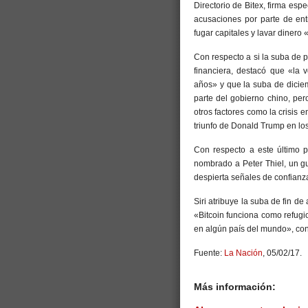
Directorio de Bitex, firma esp
acusaciones por parte de ent
fugar capitales y lavar diner
Con respecto a si la suba de 
financiera, destacó que «la 
años» y que la suba de diciem
parte del gobierno chino, pe
otros factores como la crisis 
triunfo de Donald Trump en lo
Con respecto a este último p
nombrado a Peter Thiel, un gur
despierta señales de confianz
Siri atribuye la suba de fin d
«Bitcoin funciona como refugi
en algún país del mundo», con
Fuente:
La Nación
, 05/02/17.
Más información: