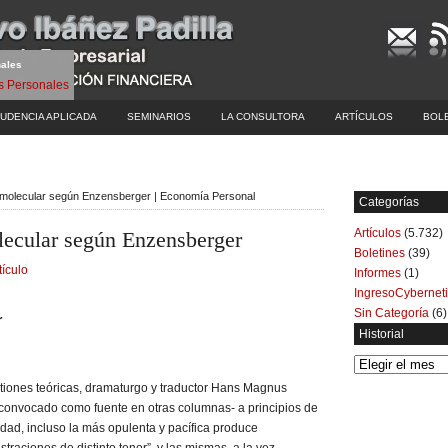
nales
UDENCIA APLICADA
SEMINARIOS
LA CONSULTORA
ARTÍCULOS
BOL
il molecular según Enzensberger | Economía Personal
Categorías
Artículos
(5.732)
olecular según Enzensberger
Boletines
(39)
tículo
Informes
(1)
IngresoCybernet
Sin Categoría
(6)
r
Historial
Historial
stiones teóricas, dramaturgo y traductor Hans Magnus
onvocado como fuente en otras columnas- a principios de
ad, incluso la más opulenta y pacífica produce