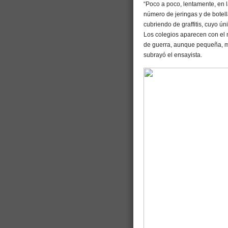
“Poco a poco, lentamente, en l
número de jeringas y de botel
cubriendo de graffitis, cuyo ú
Los colegios aparecen con el 
de guerra, aunque pequeña, mu
subrayó el ensayista.