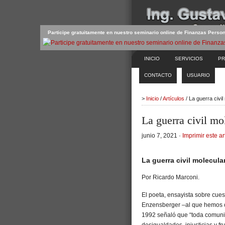
Participe gratuitamente en nuestro seminario online de Finanzas Perso
INICIO
SERVICIOS
PR
CONTACTO
USUARIO
>
Inicio
/
Artículos
/ La guerra civ
La guerra civil m
junio 7, 2021 ·
Imprimir este ar
La guerra civil molecula
Por Ricardo Marconi.
El poeta, ensayista sobre cue
Enzensberger –al que hemos c
1992 señaló que “toda comunid