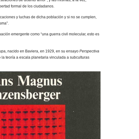
straciones de distinto tenor”, y las mismas, a la vez,
ibertad formal de los ciudadanos.
caciones y luchas de dicha población y si no se cumplen,
isma”.
uación emergente como “una guerra civil molecular, esto es
upa, nacido en Baviera, en 1929, en su ensayo
Perspectiva
 la teoría a escala planetaria vinculada a subculturas