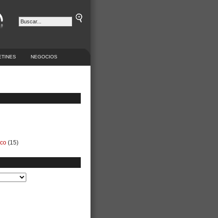
ETINES
NEGOCIOS
ico
(15)