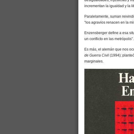
desigualdades, injusticias y fru
incrementan la igualdad y la l
Paralelamente, suman reivindi
“los agravios renacen en la m
Enzensberger define a esa sit
un conflicto en las metrópolis”.
Es más, el alemán que nos oc
de Guerra Civil
(1994); planteó
marginales.