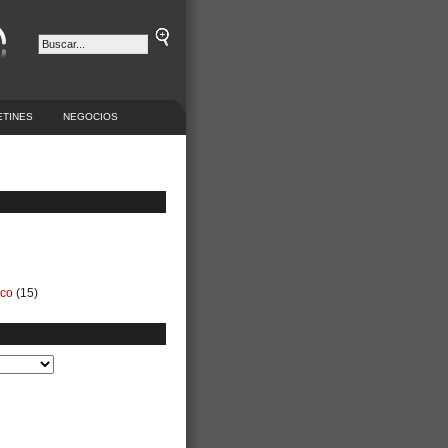
ETINES
NEGOCIOS
ico
(15)