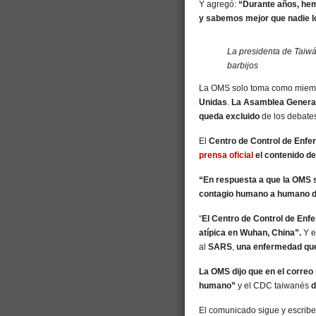
Y agregó:
“Durante años, hem
y sabemos mejor que nadie lo
La presidenta de Taiwán
barbijos
La OMS solo toma como miembr
Unidas
.
La Asamblea General
queda excluido
de los debates
El
Centro de Control de Enfe
prensa oficial
el contenido de
“En respuesta a que la OMS se
contagio humano a humano d
“
El Centro de Control de En
atípica en Wuhan, China”.
Y e
al
SARS
,
una enfermedad que
La OMS dijo que en el corre
humano”
y el CDC taiwanés
d
El comunicado sigue y escrib