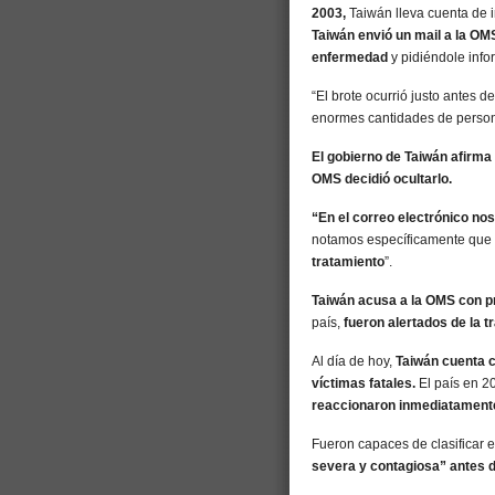
2003,
Taiwán lleva cuenta de 
Taiwán envió un mail a la OM
enfermedad
y pidiéndole info
“El brote ocurrió justo antes
enormes cantidades de person
El gobierno de Taiwán afirma 
OMS decidió ocultarlo.
“En el correo electrónico no
notamos específicamente que
tratamiento
”.
Taiwán acusa a la OMS con pr
país,
fueron alertados de la 
Al día de hoy,
Taiwán cuenta 
víctimas fatales.
El país en 2
reaccionaron inmediatamente 
Fueron capaces de clasificar 
severa y contagiosa” antes 