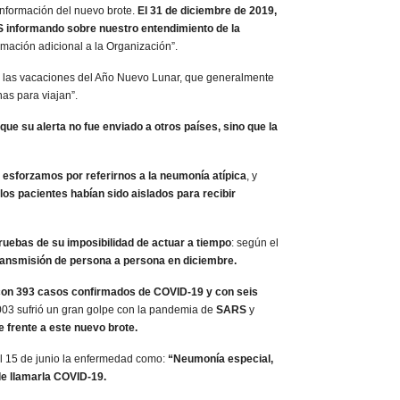
información del nuevo brote.
El 31 de diciembre de 2019,
S informando sobre nuestro entendimiento de la
rmación adicional a la Organización”.
 de las vacaciones del Año Nuevo Lunar, que generalmente
as para viajan”.
que su alerta no fue enviado a otros países, sino que la
s esforzamos por referirnos a la neumonía atípica
, y
los pacientes habían sido aislados para recibir
uebas de su imposibilidad de actuar a tiempo
: según el
transmisión de persona a persona en diciembre.
con 393 casos confirmados de COVID-19 y con seis
003 sufrió un gran golpe con la pandemia de
SARS
y
frente a este nuevo brote.
el 15 de junio la enfermedad como:
“Neumonía especial,
de llamarla COVID-19.