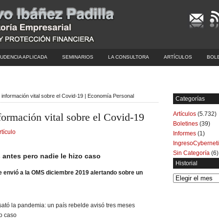
UDENCIA APLICADA
SEMINARIOS
LA CONSULTORA
ARTÍCULOS
BOL
información vital sobre el Covid-19 | Economía Personal
Categorías
Artículos
(5.732)
ormación vital sobre el Covid-19
Boletines
(39)
rtículo
Informes
(1)
IngresoCybernet
Sin Categoría
(6)
 antes pero nadie le hizo caso
Historial
e envió a la OMS diciembre 2019 alertando sobre un
Historial