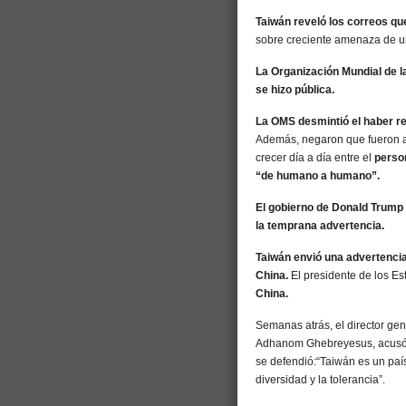
Taiwán reveló los correos qu
sobre creciente amenaza de 
La Organización Mundial de l
se hizo pública.
La OMS desmintió el haber re
Además, negaron que fueron a
crecer día a día entre el
perso
“de humano a humano”.
El gobierno de Donald Trump 
la temprana advertencia.
Taiwán envió una advertencia
China.
El presidente de los E
China.
Semanas atrás, el director gen
Adhanom Ghebreyesus, acusó a
se defendió:“Taiwán es un país
diversidad y la tolerancia”.