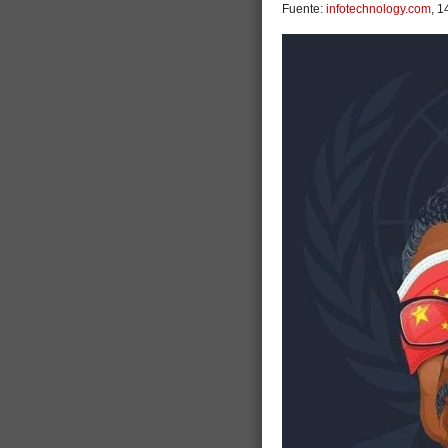
Fuente:
infotechnology.com
, 1