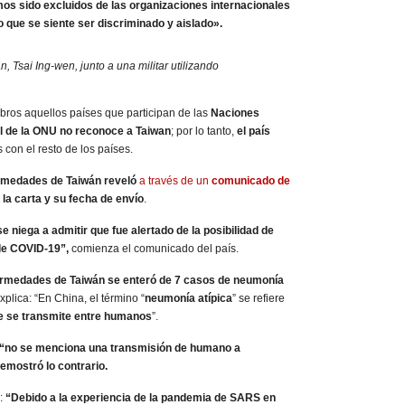
os sido excluidos de las organizaciones internacionales
 que se siente ser discriminado y aislado».
, Tsai Ing-wen, junto a una militar utilizando
os aquellos países que participan de las
Naciones
 de la ONU no reconoce a Taiwan
; por lo tanto,
el país
 con el resto de los países.
rmedades de Taiwán reveló
a través de un
comunicado de
 la carta y su fecha de envío
.
 niega a admitir que fue alertado de la posibilidad de
e COVID-19”,
comienza el comunicado del país.
fermedades de Taiwán se enteró de 7 casos de neumonía
xplica: “En China, el término “
neumonía atípica
” se refiere
 se transmite entre humanos
”.
o “no se menciona una transmisión de humano a
emostró lo contrario.
e:
“Debido a la experiencia de la pandemia de SARS en