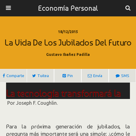
Economía Personal
18/12/2015
La Vida De Los Jubilados Del Futuro
Gustavo Ibañez Padilla
Comparte
Tuitea
Pin
Envía
SMS
La tecnología transformará la
vida de los jubilados
Por Joseph F. Coughlin.
Para la próxima generación de jubilados, la
pregunta más importante será una simple: ¿cómo le