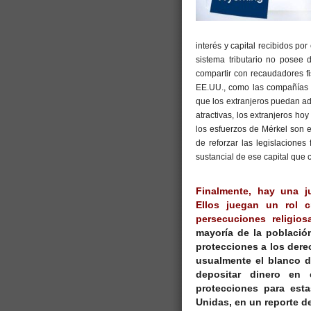
interés y capital recibidos po
sistema tributario no posee
compartir con recaudadores fi
EE.UU., como las compañías
que los extranjeros puedan adm
atractivas, los extranjeros ho
los esfuerzos de Mérkel son e
de reforzar las legislacione
sustancial de ese capital que
Finalmente, hay una ju
Ellos juegan un rol c
persecuciones religiosa
mayoría de la població
protecciones a los der
usualmente el blanco d
depositar dinero en e
protecciones para esta
Unidas, en un reporte de