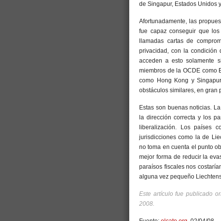
de Singapur, Estados Unidos y 
Afortunadamente, las propue
fue capaz conseguir que los 
llamadas cartas de compromi
privacidad, con la condición 
acceden a esto solamente si
miembros de la OCDE como EE
como Hong Kong y Singapur. 
obstáculos similares, en gran 
Estas son buenas noticias. La 
la dirección correcta y los p
liberalización. Los países
jurisdicciones como la de Lie
no toma en cuenta el punto obvi
mejor forma de reducir la eva
paraísos fiscales nos costarí
alguna vez pequeño Liechtens
Este artículo fue publicado o
2008.