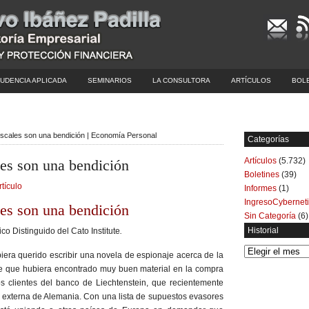
UDENCIA APLICADA
SEMINARIOS
LA CONSULTORA
ARTÍCULOS
BOL
iscales son una bendición | Economía Personal
Categorías
Artículos
(5.732)
les son una bendición
Boletines
(39)
rtículo
Informes
(1)
IngresoCybernet
les son una bendición
Sin Categoría
(6)
Historial
o Distinguido del Cato Institute
.
Historial
iera querido escribir una novela de espionaje acerca de la
ble que hubiera encontrado muy buen material en la compra
os clientes del banco de Liechtenstein, que recientemente
ia externa de Alemania. Con una lista de supuestos evasores