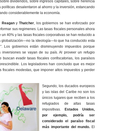
 sobre dividendos, sobre ingresos capitales, sobre herencia
s políticas desalentaron al ahorro y la inversión, estancando
ñando considerablemente la economía.
r
Reagan
y
Thatcher
, los gobiernos se han esforzado por
 reformar sus regimenes. Las tasas fiscales personales ahora
un 40% y las tasas fiscales corporativas se han reducido a
 globalización—no la ideología—lo que ha conducido esta
jo”. Los gobiernos están disminuyendo impuestos porque
 inversiones se vayan de su país. Al proveer un refugio
buscan evadir tasas fiscales confiscatorias, los paraísos
prescindible. Los legisladores han concluido que es mejor
as fiscales modestas, que imponer altos impuestos y perder
Segundo, los ducados europeos
y las islas del Caribe no son los
únicos lugares que reciben a los
refugiados de altas tasas
impositivas.
Estados Unidos,
por ejemplo, podría ser
considerado el paraíso fiscal
más importante del mundo.
El