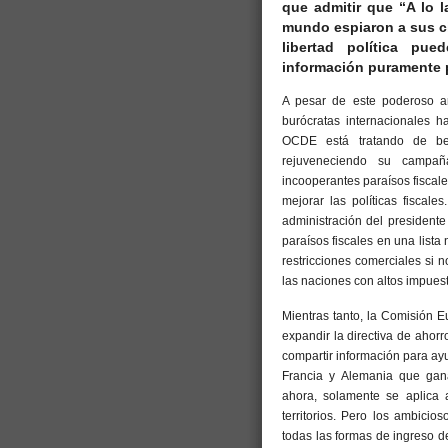
que admitir que “A lo l
mundo espiaron a sus ci
libertad política pu
información puramente p
A pesar de este poderoso ar
burócratas internacionales h
OCDE está tratando de bene
rejuveneciendo su campaña
incooperantes paraísos fiscal
mejorar las políticas fiscal
administración del president
paraísos fiscales en una list
restricciones comerciales si 
las naciones con altos impues
Mientras tanto, la Comisión 
expandir la directiva de ahor
compartir información para ay
Francia y Alemania que gan
ahora, solamente se aplica 
territorios. Pero los ambicio
todas las formas de ingreso d