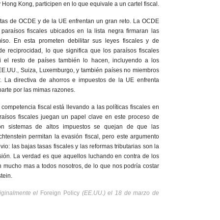
Hong Kong, participen en lo que equivale a un cartel fiscal.
stas de OCDE y de la UE enfrentan un gran reto. La OCDE
paraísos fiscales ubicados en la lista negra firmaran las
so. En esta prometen debilitar sus leyes fiscales y de
de reciprocidad, lo que significa que los paraísos fiscales
 el resto de países también lo hacen, incluyendo a los
.UU., Suiza, Luxemburgo, y también países no miembros
La directiva de ahorros e impuestos de la UE enfrenta
parte por las mimas razones.
competencia fiscal está llevando a las políticas fiscales en
araísos fiscales juegan un papel clave en este proceso de
 con sistemas de altos impuestos se quejan de que las
chtenstein permitan la evasión fiscal, pero este argumento
o: las bajas tasas fiscales y las reformas tributarias son la
sión. La verdad es que aquellos luchando en contra de los
an mucho mas a todos nosotros, de lo que nos podría costar
tein.
riginalmente el
Foreign Policy
(EE.UU.) el 18 de marzo de