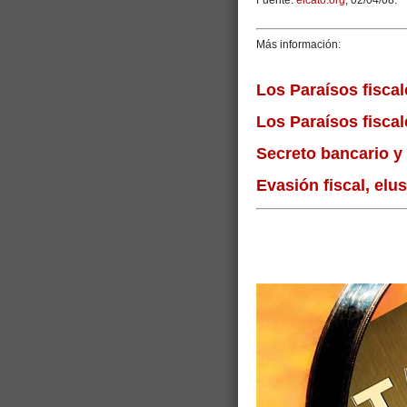
Fuente:
elcato.org
, 02/04/08.
Más información:
Los Paraísos fiscal
Los Paraísos fiscal
Secreto bancario y 
Evasión fiscal, elus
Etiquetas: paraíso fiscal, paraí
impuestos, elusión fical, paga
sociedades off shore, cuenta b