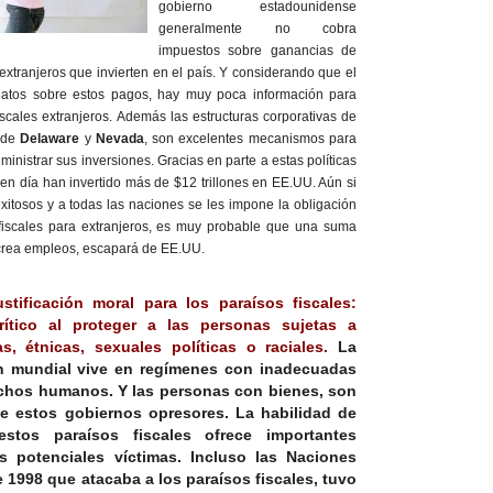
gobierno estadounidense
generalmente no cobra
impuestos sobre ganancias de
r extranjeros que invierten en el país. Y considerando que el
 datos sobre estos pagos, hay muy poca información para
scales extranjeros. Además las estructuras corporativas de
 de
Delaware
y
Nevada
, son excelentes mecanismos para
inistrar sus inversiones. Gracias en parte a estas políticas
y en día han invertido más de $12 trillones en EE.UU. Aún si
xitosos y a todas las naciones se les impone la obligación
s fiscales para extranjeros, es muy probable que una suma
 crea empleos, escapará de EE.UU.
stificación moral para los paraísos fiscales:
rítico al proteger a las personas sujetas a
s, étnicas, sexuales políticas o raciales.
La
n mundial vive en regímenes con inadecuadas
echos humanos. Y las personas con bienes, son
e estos gobiernos opresores. La habilidad de
stos paraísos fiscales ofrece importantes
s potenciales víctimas. Incluso las Naciones
 1998 que atacaba a los paraísos fiscales, tuvo