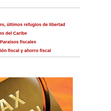
es, últimos refugios de libertad
es del Caribe
Paraísos fiscales
ión fiscal y ahorro fiscal
sos fiscales, tax haven, planificación fiscal, ahorro de
r menos impuestos, protección patrimonial, fideicomisos,
ancaria internacional