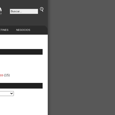
ETINES
NEGOCIOS
ico
(15)