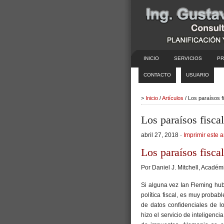
INICIO
SERVICIOS
PR
CONTACTO
USUARIO
>
Inicio
/
Artículos
/ Los paraísos f
Los paraísos fisca
abril 27, 2018 ·
Imprimir este a
Los paraísos fisca
Por
Daniel J. Mitchell,
Académic
Si alguna vez Ian Fleming hub
política fiscal, es muy proba
de datos confidenciales de l
hizo el servicio de inteligenc