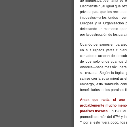
de impuestos, Alemania se 
Liechtenstein, al igual que otr
privada para que los recauda
impuestos—a los fondos invert
Europea y la Organización 
detectando un momento oport
por la destrucción de los paraí
Cuando pensamos en paraísos 
en sus lujosos yates cubier
contadores acaban de descubr
de que solo unos cuantos d
Andorra—hace mas fácil para 
su cruzada. Según la lógica 
salirse con la suya mientras
embargo, esta sabiduría con
beneficiarios de los paraísos 
Antes que nada, si uno 
probablemente mucho menore
paraísos fiscales.
En 1980 el 
promediaba más del 67% y las
Y por si esto fuera poco, los