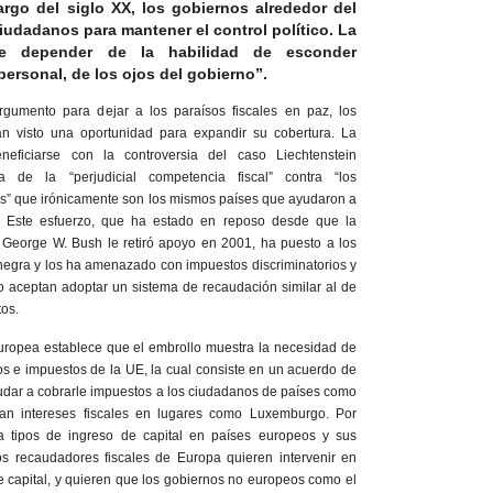
argo del siglo XX, los gobiernos alrededor del
udadanos para mantener el control político. La
ede depender de la habilidad de esconder
ersonal, de los ojos del gobierno”.
gumento para dejar a los paraísos fiscales en paz, los
an visto una oportunidad para expandir su cobertura. La
ficiarse con la controversia del caso Liechtenstein
 de la “perjudicial competencia fiscal” contra “los
es” que irónicamente son los mismos países que ayudaron a
es. Este esfuerzo, que ha estado en reposo desde que la
e George W. Bush le retiró apoyo en 2001, ha puesto a los
a negra y los ha amenazado con impuestos discriminatorios y
no aceptan adoptar un sistema de recaudación similar al de
tos.
Europea establece que el embrollo muestra la necesidad de
ros e impuestos de la UE, la cual consiste en un acuerdo de
udar a cobrarle impuestos a los ciudadanos de países como
an intereses fiscales en lugares como Luxemburgo. Por
a tipos de ingreso de capital en países europeos y sus
sos recaudadores fiscales de Europa quieren intervenir en
e capital, y quieren que los gobiernos no europeos como el