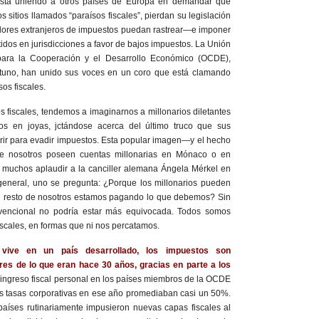
está uniendo a otros países de Europa en demandar que
os sitios llamados “paraísos fiscales”, pierdan su legislación
dores extranjeros de impuestos puedan rastrear—e imponer
idos en jurisdicciones a favor de bajos impuestos. La Unión
para la Cooperación y el Desarrollo Económico (OCDE),
uno, han unido sus voces en un coro que está clamando
sos fiscales.
fiscales, tendemos a imaginarnos a millonarios diletantes
tos en joyas, jctándose acerca del último truco que sus
ir para evadir impuestos. Esta popular imagen—y el hecho
e nosotros poseen cuentas millonarias en Mónaco o en
muchos aplaudir a la canciller alemana Ángela Mérkel en
general, uno se pregunta: ¿Porque los millonarios pueden
 el resto de nosotros estamos pagando lo que debemos? Sin
vencional no podría estar más equivocada. Todos somos
fiscales, en formas que ni nos percatamos.
vive en un país desarrollado, los impuestos son
s de lo que eran hace 30 años, gracias en parte a los
ingreso fiscal personal en los países miembros de la OCDE
 tasas corporativas en ese año promediaban casi un 50%.
 países rutinariamente impusieron nuevas capas fiscales al