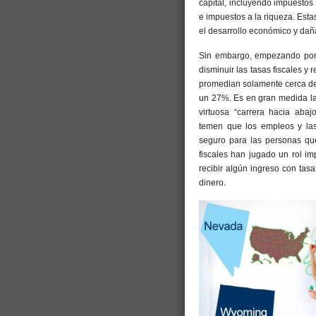
capital, incluyendo impuestos
e impuestos a la riqueza. Esta
el desarrollo económico y da
Sin embargo, empezando po
disminuir las tasas fiscales y
promedian solamente cerca de 
un 27%. Es en gran medida la
virtuosa “carrera hacia aba
temen que los empleos y las
seguro para las personas que 
fiscales han jugado un rol im
recibir algún ingreso con tas
dinero.