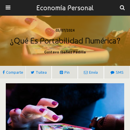
Economía Personal
03/07/2024
¿Qué Es Portabilidad Numérica?
Gustavo Ibañez Padilla
Comparte
Tuitea
Pin
Envía
SMS