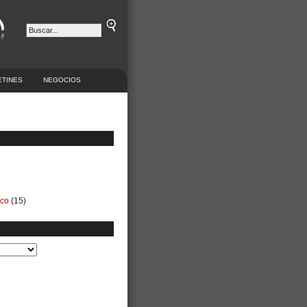
ETINES
NEGOCIOS
ico
(15)