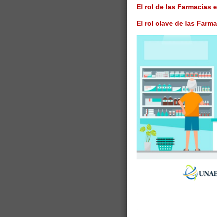
El rol de las Farmacias 
El rol clave de las Far
.
.