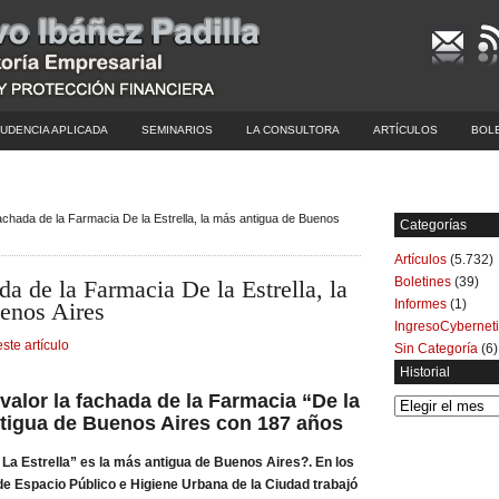
UDENCIA APLICADA
SEMINARIOS
LA CONSULTORA
ARTÍCULOS
BOL
achada de la Farmacia De la Estrella, la más antigua de Buenos
Categorías
Artículos
(5.732)
Boletines
(39)
da de la Farmacia De la Estrella, la
Informes
(1)
enos Aires
IngresoCybernet
este artículo
Sin Categoría
(6)
Historial
alor la fachada de la Farmacia “De la
Historial
antigua de Buenos Aires con 187 años
La Estrella” es la más antigua de Buenos Aires?. En los
 de Espacio Público e Higiene Urbana de la Ciudad trabajó