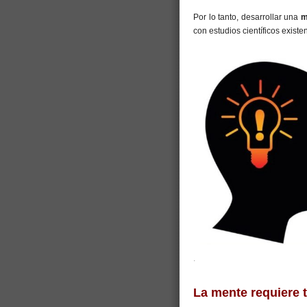
Por lo tanto, desarrollar una
m
con estudios científicos exist
.
La mente requiere t