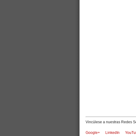
Vincúlese a nuestras Redes So
Google+
LinkedIn
YouTu