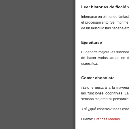
Leer historias de ficción
Internarse en el mundo fantást
el procesamiento. Se imprime
de un músculo tras hacer ejerc
Ejercitarse
El deporte mejora las funcion
de hacer varias tareas en d
específica.
Comer chocolate
¡Esto le gustará a la mayorí
las
funciones cognitivas
. L
semana mejoran su pensamiento
Y tú ¿qué esperas? todas esas 
Fuente:
Grandes Medios