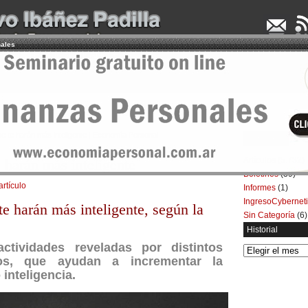
nales
UDENCIA APLICADA
SEMINARIOS
LA CONSULTORA
ARTÍCULOS
BOL
ue te harán más inteligente | Economía Personal
Categorías
Artículos
(5.732)
e harán más inteligente
Boletines
(39)
artículo
Informes
(1)
IngresoCybernet
te harán más inteligente, según la
Sin Categoría
(6)
Historial
ctividades reveladas por distintos
Historial
icos, que ayudan a incrementar la
inteligencia.