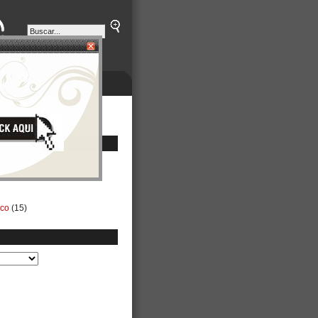
ETINES
NEGOCIOS
ico
(15)