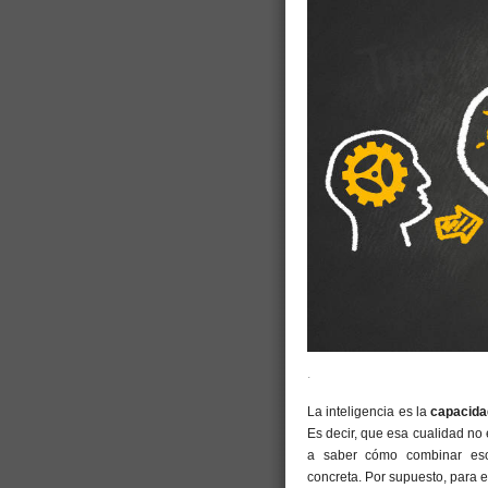
.
La inteligencia es la
capacidad
Es decir, que esa cualidad no 
a saber cómo combinar esos
concreta. Por supuesto, para 