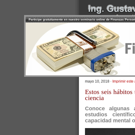
Participe gratuitamente en nuestro seminario online de Finanzas Perso
INICIO
SERVICIOS
PR
CONTACTO
USUARIO
>
Inicio
/
Artículos
/ Seis hábitos q
Seis hábitos que t
mayo 10, 2018 ·
Imprimir este 
Estos seis hábitos 
ciencia
Conoce algunas a
estudios científ
capacidad mental o 