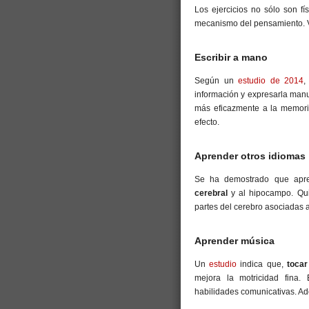
Los ejercicios no sólo son f
mecanismo del pensamiento. 
Escribir a mano
Según un
estudio de 2014
,
información y expresarla man
más eficazmente a la memoria
efecto.
Aprender otros idiomas
Se ha demostrado que apre
cerebral
y al hipocampo. Qui
partes del cerebro asociadas a 
Aprender música
Un
estudio
indica que,
tocar
mejora la motricidad fina. 
habilidades comunicativas. Ad