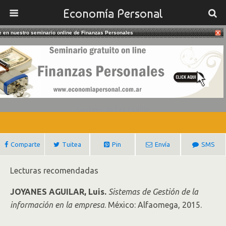
Economía Personal
te en nuestro seminario online de Finanzas Personales
24/07/2018
Sistemas De Gestión De La
Información En La Empresa
Gustavo Ibañez Padilla
Comparte
Tuitea
Pin
Envía
SMS
Lecturas recomendadas
JOYANES AGUILAR, Luis.
Sistemas de Gestión de la
información en la empresa
. México: Alfaomega, 2015.