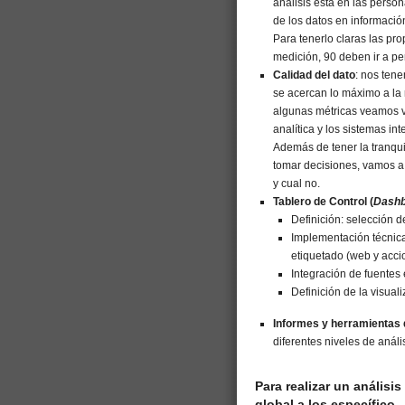
análisis está en las person
de los datos en informació
Para tenerlo claras las pr
medición, 90 deben ir a pe
Calidad del dato
: nos ten
se acercan lo máximo a la
algunas métricas veamos v
analítica y los sistemas int
Además de tener la tranqu
tomar decisiones, vamos a 
y cual no.
Tablero de Control (
Dashb
Definición: selección d
Implementación técnica
etiquetado (web y acci
Integración de fuentes
Definición de la visua
Informes y herramientas d
diferentes niveles de análi
Para realizar un análisi
global a los específico