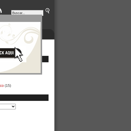
ETINES
NEGOCIOS
ico
(15)