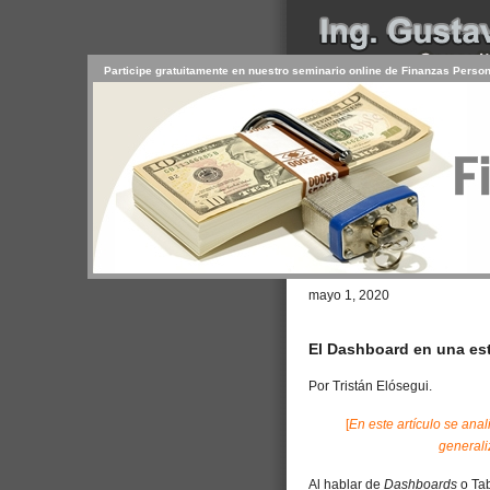
Participe gratuitamente en nuestro seminario online de Finanzas Perso
INICIO
SERVICIOS
PR
CONTACTO
USUARIO
Browse >
Home
/
El Tablero de Cont
mayo 1, 2020
El Dashboard en una est
Por Tristán Elósegui.
[
En este artículo se ana
generali
Al hablar de
Dashboards
o Ta