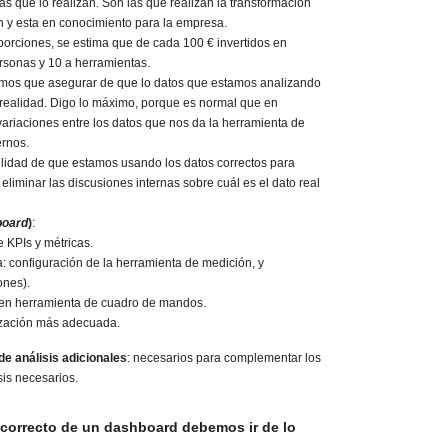
as que lo realizan. Son las que realizan la transformación
n y esta en conocimiento para la empresa.
oporciones, se estima que de cada 100 € invertidos en
rsonas y 10 a herramientas.
emos que asegurar de que lo datos que estamos analizando
 realidad. Digo lo máximo, porque es normal que en
ariaciones entre los datos que nos da la herramienta de
ernos.
ilidad de que estamos usando los datos correctos para
eliminar las discusiones internas sobre cuál es el dato real
oard
)
:
e KPIs y métricas.
: configuración de la herramienta de medición, y
ones).
 en herramienta de cuadro de mandos.
lización más adecuada.
e análisis adicionales
: necesarios para complementar los
sis necesarios.
s correcto de un dashboard debemos ir de lo