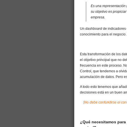
Es una representación g
su objetivo es propiciar
empresa.
Un
dashboard
de indicadores 
conocimiento para el negocio.
Esta transformación de los da
el objetivo principal que no d
frecuencia en este proceso. N
Control, que tendemos a olvida
acumulación de datos. Pero est
A todo esto tenemos que añadi
decisiones está en un buen aná
[
No debe confundirse el co
¿Qué necesitamos para 