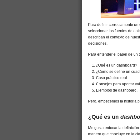
Para definir correctamente un 
seleccionar las fuentes de dat
describan el contexto de nuest
decisiones.
Para entender el papel de un
¿Qué es un dashboard?
¿Cómo se define un cua
Caso práctico real.
Consejos para aportar va
Ejemplos de dashboard.
Pero, empecemos la historia po
¿Qué es un
dashbo
Me gusta enfocar la definició
manera que concluye en la cla