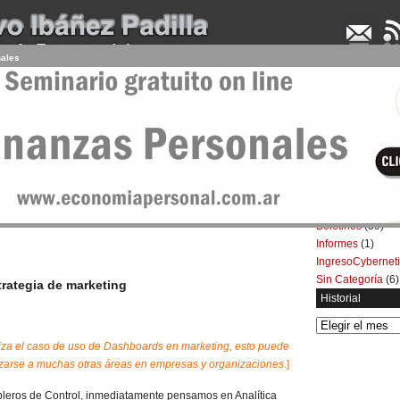
nales
UDENCIA APLICADA
SEMINARIOS
LA CONSULTORA
ARTÍCULOS
BOL
Categorías
Artículos
(5.732)
rol en una estrategia de marketing
Boletines
(39)
Informes
(1)
IngresoCybernet
Sin Categoría
(6)
rategia de marketing
Historial
Historial
liza el caso de uso de Dashboards en marketing, esto puede
zarse a muchas otras áreas en empresas y organizaciones
.]
bleros de Control, inmediatamente pensamos en Analítica