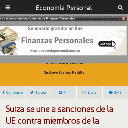
Economía Personal
te en nuestro seminario online de Finanzas Personales
28/03/2018
Suiza Aplica Sanciones Contra
Miembros De La Dictadura
Venezolana
Gustavo Ibañez Padilla
Comparte
Tuitea
Pin
Envía
SMS
Suiza se une a sanciones de la
UE contra miembros de la