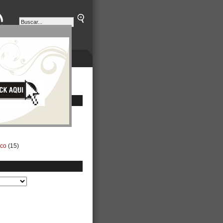
ETINES
NEGOCIOS
ico
(15)