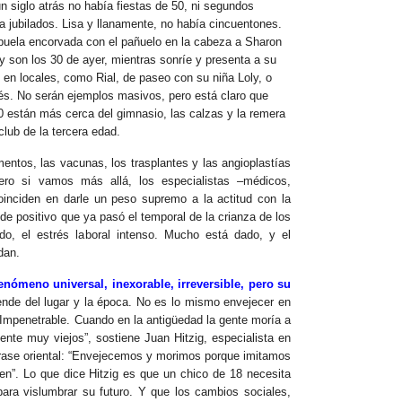
n siglo atrás no había fiestas de 50, ni segundos
a jubilados. Lisa y llanamente, no había cincuentones.
buela encorvada con el pañuelo en la cabeza a Sharon
 son los 30 de ayer, mientras sonríe y presenta a su
 en locales, como Rial, de paseo con su niña Loly, o
bés. No serán ejemplos masivos, pero está claro que
0 están más cerca del gimnasio, las calzas y la remera
club de la tercera edad.
entos, las vacunas, los trasplantes y las angioplastías
ro si vamos más allá, los especialistas –médicos,
oinciden en darle un peso supremo a la actitud con la
 de positivo que ya pasó el temporal de la crianza de los
do, el estrés laboral intenso. Mucho está dado, y el
dan.
enómeno universal, inexorable, irreversible, pero su
de del lugar y la época. No es lo mismo envejecer en
 Impenetrable. Cuando en la antigüedad la gente moría a
ente muy viejos”, sostiene Juan Hitzig, especialista en
 frase oriental: “Envejecemos y morimos porque imitamos
n”. Lo que dice Hitzig es que un chico de 18 necesita
ara vislumbrar su futuro. Y que los cambios sociales,