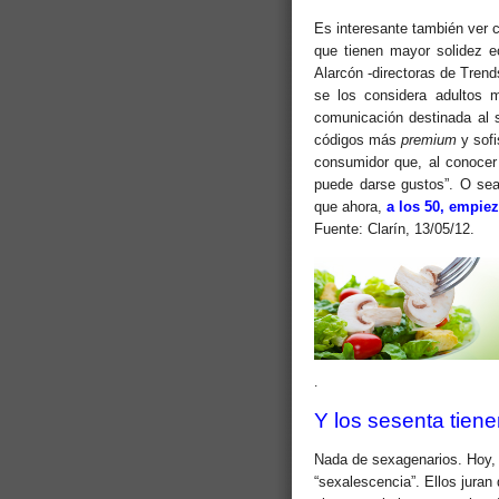
Es interesante también ver
que tienen mayor solidez 
Alarcón -directoras de Trend
se los considera adultos m
comunicación destinada al 
códigos más
premium
y sofi
consumidor que, al conoce
puede darse gustos”. O sea:
que ahora,
a los 50, empie
Fuente: Clarín, 13/05/12.
.
Y los sesenta tiene
Nada de sexagenarios. Hoy, 
“sexalescencia”. Ellos juran