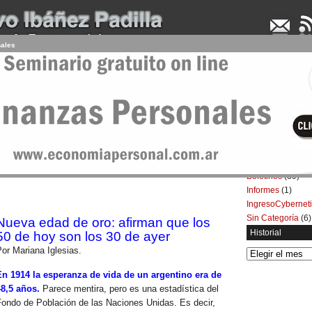
nales
UDENCIA APLICADA
SEMINARIOS
LA CONSULTORA
ARTÍCULOS
BOL
Categorías
Artículos
(5.732)
los 30 de ayer
Boletines
(39)
Informes
(1)
IngresoCybernet
Sin Categoría
(6)
Nueva edad de oro: afirman que los
Historial
50 de hoy son los 30 de ayer
or Mariana Iglesias.
Historial
En 1914 la esperanza de vida de un argentino era de
48,5 años.
Parece mentira, pero es una estadística del
Fondo de Población de las Naciones Unidas. Es decir,