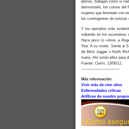
plenos, trabajan como si nada
demostrarlo, los cursos del
mujeres que bromean con est
los contingentes de turistas
Y los ejemplos más evidente
saltando en los escenarios c
Hace poco lo vimos a Roge
Star. A su modo, Serrat & S
de Mick Jagger o Keith Rich
mano. Ahí están ellos para 
Fuente: Clarín, 13/05/12.
——————————-
Más información:
Vivir más de cien años
Enfermedades críticas
Artífices de nuestro propi