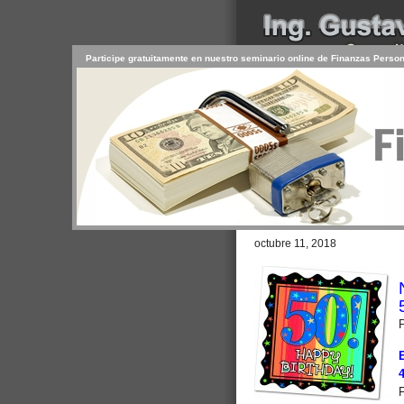
Participe gratuitamente en nuestro seminario online de Finanzas Perso
INICIO
SERVICIOS
PR
CONTACTO
USUARIO
Browse >
Home
/
Los 50 de hoy son 
octubre 11, 2018
P