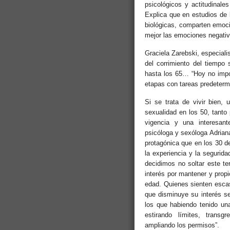
psicológicos y actitudinales
Explica que en estudios de
biológicas, comparten emoci
mejor las emociones negativ
Graciela Zarebski, especiali
del corrimiento del tiempo 
hasta los 65… “Hoy no impor
etapas con tareas predeterm
Si se trata de vivir bien,
sexualidad en los 50, tanto
vigencia y una interesan
psicóloga y sexóloga Adrian
protagónica que en los 30 d
la experiencia y la segurid
decidimos no soltar este ter
interés por mantener y prop
edad. Quienes sienten escas
que disminuye su interés se
los que habiendo tenido un
estirando límites, transg
ampliando los permisos”.