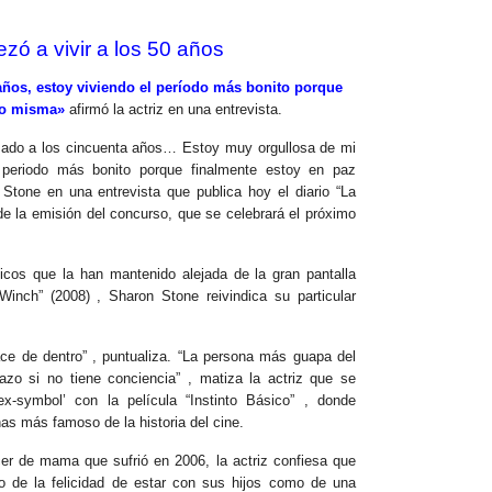
ó a vivir a los 50 años
años, estoy viviendo el período más bonito porque
go misma»
afirmó la actriz en una entrevista.
ado a los cincuenta años… Estoy muy orgullosa de mi
 periodo más bonito porque finalmente estoy en paz
Stone en una entrevista que publica hoy el diario “La
de la emisión del concurso, que se celebrará el próximo
icos que la han mantenido alejada de la gran pantalla
Winch” (2008) , Sharon Stone reivindica su particular
nace de dentro” , puntualiza. “La persona más guapa del
zo si no tiene conciencia” , matiza la actriz que se
sex-symbol’ con la película “Instinto Básico” , donde
nas más famoso de la historia del cine.
er de mama que sufrió en 2006, la actriz confiesa que
nto de la felicidad de estar con sus hijos como de una