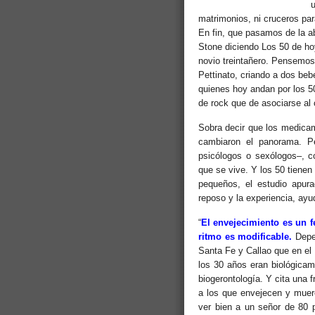
u
matrimonios, ni cruceros par
En fin, que pasamos de la a
Stone diciendo Los 50 de hoy
novio treintañero. Pensemos
Pettinato, criando a dos be
quienes hoy andan por los 5
de rock que de asociarse al 
Sobra decir que los medicam
cambiaron el panorama. Pe
psicólogos o sexólogos–, c
que se vive. Y los 50 tienen
pequeños, el estudio apura
reposo y la experiencia, ayu
“
El envejecimiento es un f
ritmo es modificable.
Depen
Santa Fe y Callao que en el
los 30 años eran biológicam
biogerontología. Y cita una
a los que envejecen y muere
ver bien a un señor de 80 p