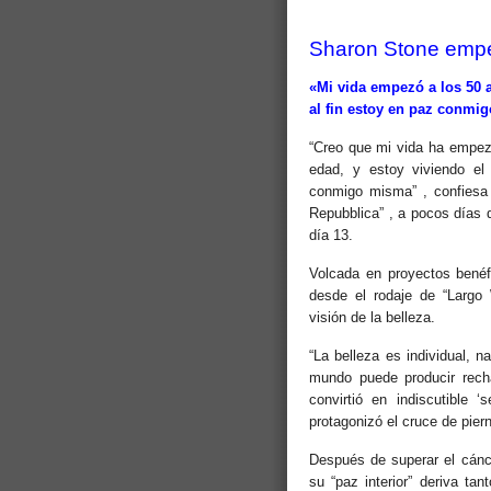
Sharon Stone empez
«Mi vida empezó a los 50 
al fin estoy en paz conmi
“Creo que mi vida ha empez
edad, y estoy viviendo el
conmigo misma” , confiesa 
Repubblica” , a pocos días 
día 13.
Volcada en proyectos benéf
desde el rodaje de “Largo 
visión de la belleza.
“La belleza es individual, 
mundo puede producir recha
convirtió en indiscutible ‘
protagonizó el cruce de pier
Después de superar el cánc
su “paz interior” deriva ta