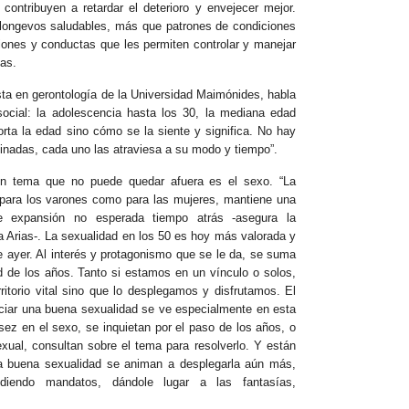
 contribuyen a retardar el deterioro y envejecer mejor.
 longevos saludables, más que patrones de condiciones
ones y conductas que les permiten controlar y manejar
as.
sta en gerontología de la Universidad Maimónides, habla
social: la adolescencia hasta los 30, la mediana edad
ta la edad sino cómo se la siente y significa. No hay
inadas, cada uno las atraviesa a su modo y tiempo”.
 un tema que no puede quedar afuera es el sexo. “La
 para los varones como para las mujeres, mantiene una
te expansión no esperada tiempo atrás -asegura la
a Arias-. La sexualidad en los 50 es hoy más valorada y
e ayer. Al interés y protagonismo que se le da, se suma
ad de los años. Tanto si estamos en un vínculo o solos,
ritorio vital sino que lo desplegamos y disfrutamos. El
iciar una buena sexualidad se ve especialmente en esta
ez en el sexo, se inquietan por el paso de los años, o
xual, consultan sobre el tema para resolverlo. Y están
a buena sexualidad se animan a desplegarla aún más,
rediendo mandatos, dándole lugar a las fantasías,