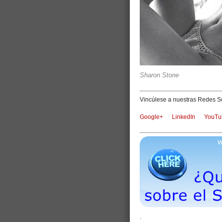
Sharon Stone
Vincúlese a nuestras Redes So
Google+
LinkedIn
YouTu
.