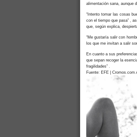
alimentación sana, aunque di
“Intento tomar las cosas bu
con el tiempo que pasa” , as
que, según explica, despiert
“Me gustaría salir con hom
los que me invitan a salir s
En cuanto a sus preferencias
que sepan recoger la esenci
fragilidades” .
Fuente: EFE | Cromos.com.c