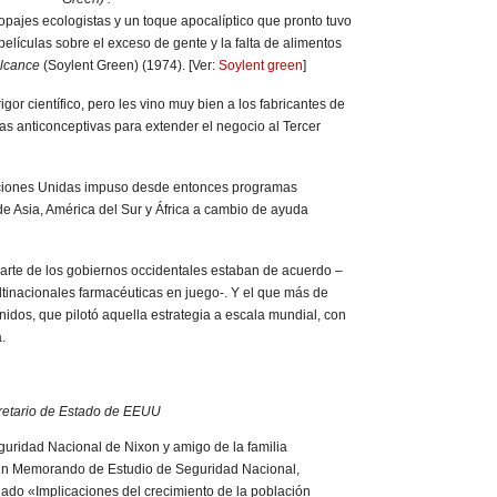
ropajes ecologistas y un toque apocalíptico que pronto tuvo
elículas sobre el exceso de gente y la falta de alimentos
alcance
(Soylent Green) (1974). [Ver:
Soylent green
]
igor científico, pero les vino muy bien a los fabricantes de
ias anticonceptivas para extender el negocio al Tercer
iones Unidas impuso desde entonces programas
 de Asia, América del Sur y África a cambio de ayuda
arte de los gobiernos occidentales estaban de acuerdo –
tinacionales farmacéuticas en juego-. Y el que más de
idos, que pilotó aquella estrategia a escala mundial, con
.
cretario de Estado de EEUU
guridad Nacional de Nixon y amigo de la familia
 un Memorando de Estudio de Seguridad Nacional,
tulado «Implicaciones del crecimiento de la población