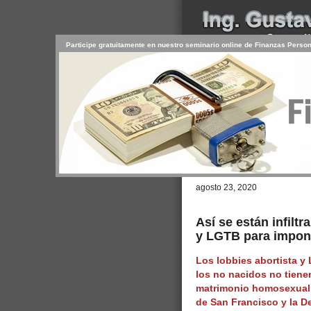
Participe gratuitamente en nuestro seminario online de Finanzas Perso
INICIO
SERVICIOS
PR
CONTACTO
USUARIO
Browse >
Home
/
La ONU, el Aborto
agosto 23, 2020
Así se están infilt
y LGTB para impon
Los lobbies abortista y
los no nacidos no tiene
matrimonio homosexual. 
de San Francisco y la 