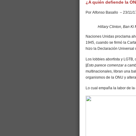
¿A quién defiende la ONU
Por Alfonso Basallo – 23/11/1
Hillary Clinton, Ban Ki
Naciones Unidas proclama ahor
1945, cuando se firmó la Cart
hizo la Declaración Universa
Los lobbies abortista y LGTB,
[
Esto parece comenzar a cambi
multinacionales, libran una bat
organismos de la ONU y altera
Lo cual empaña la labor de la 