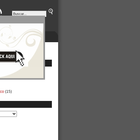
ETINES
NEGOCIOS
ico
(15)