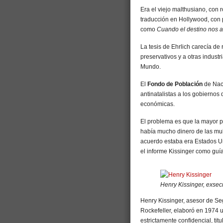
Era el viejo malthusiano, con 
traducción en Hollywood, con p
como
Cuando el destino nos 
La tesis de Ehrlich carecía de r
preservativos y a otras industr
Mundo.
El
Fondo de Población
de Nac
antinatalistas a los gobiernos
económicas.
El problema es que la mayor p
había mucho dinero de las mul
acuerdo estaba era Estados Un
el informe Kissinger como guía
Henry Kissinger, exse
Henry Kissinger, asesor de Se
Rockefeller, elaboró en 1974
estrictamente confidencial, ti