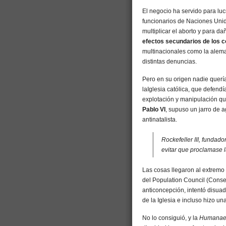
El negocio ha servido para lucr
funcionarios de Naciones Unida
multiplicar el aborto y para da
efectos secundarios de los c
multinacionales como la aleman
distintas denuncias.
Pero en su origen nadie quería 
laIglesia católica, que defend
explotación y manipulación que
Pablo VI
, supuso un jarro de ag
antinatalista.
Rockefeller III, fundado
evitar que proclamase
Las cosas llegaron al extremo 
del Population Council (Consej
anticoncepción, intentó disuadi
de la Iglesia e incluso hizo un
No lo consiguió, y la
Humanae 