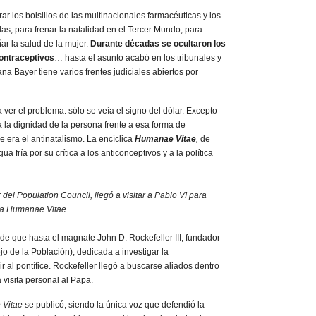
ar los bolsillos de las multinacionales farmacéuticas y los
s, para frenar la natalidad en el Tercer Mundo, para
ñar la salud de la mujer.
Durante décadas se ocultaron los
ontraceptivos
… hasta el asunto acabó en los tribunales y
a Bayer tiene varios frentes judiciales abiertos por
ver el problema: sólo se veía el signo del dólar.
Excepto
ía la dignidad de la persona frente a esa forma de
 era el antinatalismo. La encíclica
Humanae Vitae
,
de
ua fría por su crítica a los anticonceptivos y a la política
r del Population Council, llegó a visitar a Pablo VI para
 la Humanae Vitae
de que hasta el magnate John D. Rockefeller III, fundador
o de la Población), dedicada a investigar la
r al pontífice. Rockefeller llegó a buscarse aliados dentro
a visita personal al Papa.
Vitae
se publicó, siendo la única voz que defendió la