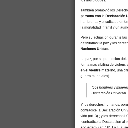
los dos bloques.
También promovió los Derec
persona con la Declaración 
hambrunas y erradicado enfer
la mortalidad infantil y un au
Pero su actuación durante las
definitorias: la paz y los der
Naciones Unidas.
La paz, por su promoción del ab
forma más sibilina de violencia
en el vientre materno
, una ci
guerra mundiales).
“Los hombres y mujeres 
Declaración Universal
Y los derechos humanos, porqu
contradice la Declaración Univ
vida (art. 3)-; y los derechos 
contradice la Declaración al 
sociedad»
(art. 16). La cual s