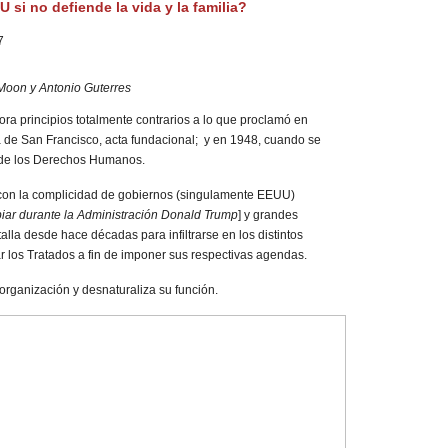
 si no defiende la vida y la familia?
7
 Moon y Antonio Guterres
a principios totalmente contrarios a lo que proclamó en
a de San Francisco, acta fundacional; y en 1948, cuando se
l de los Derechos Humanos.
 con la complicidad de gobiernos (singulamente EEUU)
ar durante la Administración Donald Trump
] y grandes
alla desde hace décadas para infiltrarse en los distintos
r los Tratados a fin de imponer sus respectivas agendas.
organización y desnaturaliza su función.