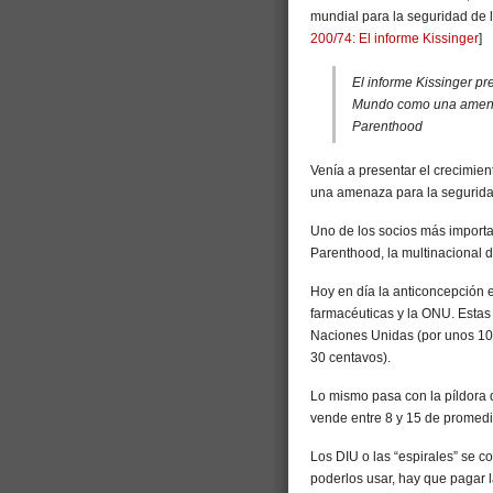
mundial para la seguridad de l
200/74: El informe Kissinger
]
El informe Kissinger pr
Mundo como una amena
Parenthood
Venía a presentar el crecimie
una amenaza para la segurida
Uno de los socios más importa
Parenthood, la multinacional d
Hoy en día la anticoncepción 
farmacéuticas y la ONU. Estas 
Naciones Unidas (por unos 10 c
30 centavos).
Lo mismo pasa con la píldora 
vende entre 8 y 15 de promedi
Los DIU o las “espirales” se c
poderlos usar, hay que pagar l