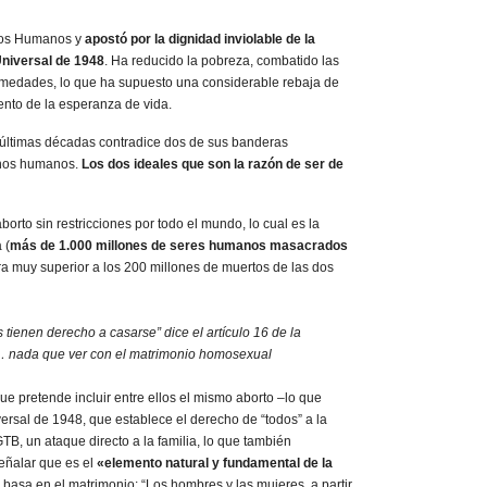
hos Humanos y
apostó por la dignidad inviolable de la
Universal de 1948
. Ha reducido la pobreza, combatido las
medades, lo que ha supuesto una considerable rebaja de
mento de la esperanza de vida.
 últimas décadas contradice dos de sus banderas
echos humanos.
Los dos ideales que son la razón de ser de
orto sin restricciones por todo el mundo, lo cual es la
 (
más de 1.000 millones de seres humanos masacrados
fra muy superior a los 200 millones de muertos de las dos
tienen derecho a casarse” dice el artículo 16 de la
… nada que ver con el matrimonio homosexual
e pretende incluir entre ellos el mismo aborto –lo que
ersal de 1948, que establece el derecho de “todos” a la
LGTB, un ataque directo a la familia, lo que también
señalar que es el
«elemento natural y fundamental de la
e basa en el matrimonio: “Los hombres y las mujeres, a partir