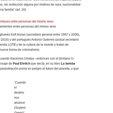
ho, sin restricción alguna por motivos de raza, nacionalidad
na familia” (art. 16).
samientos entre personas del mismo sexo
ghanés Kofi Annan (secretario general entre 1997 y 2006),
2016) y del portugués Antonio Guterres (actual secretario
enda LGTB y de la cultura de la muerte y tratan de
 nueva forma de colonialismo.
cuando Naciones Unidas –entonces con el birmano U-
mensaje de
Paul Ehrlich
que decía, en su libro
La bomba
perpoblación ponía en peligro el futuro del planeta, y que
‘Cuando
el
destino
nos
alcance
(Soylent
Green)’.