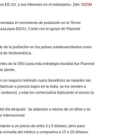
os EE.UU. y sus intereses en el extranjero». [Ver:
NSSM
esentaba el crecimiento de población en el Tercer
za para EEUU. Contó con el apoyo de Planned
nto de la población en los países subdesarrollados como
d de Norteamérica.
ntes de la ONU para esta estrategia mundial fue Planned
el aborto.
es un negocio redondo cuyos beneficios se reparten las
fabrican a precios bajos en la India, se los venden a
entavos) y esta los comercializa triplicando el precio (a
del día después: se adquiere a menos de un dólar y se
o internacional.
ompran a un precio de entre 3 y 5 dólares; pero para
a consulta del médico y comprarlos a 15 o 20 dólares.