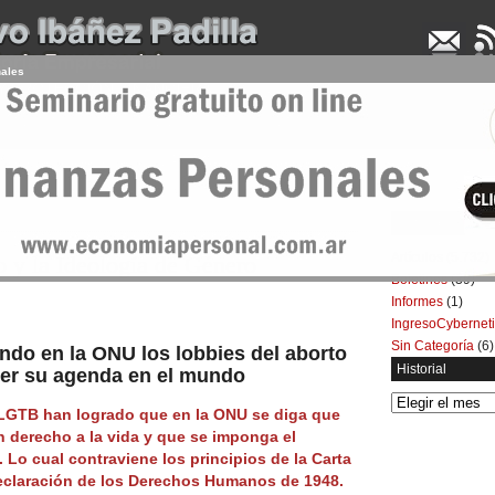
nales
UDENCIA APLICADA
SEMINARIOS
LA CONSULTORA
ARTÍCULOS
BOL
Categorías
Artículos
(5.732)
 y la Ideología de Género
Boletines
(39)
Informes
(1)
IngresoCybernet
Sin Categoría
(6)
rando en la ONU los lobbies del aborto
Historial
er su agenda en el mundo
Historial
 LGTB han logrado que en la ONU se diga que
n derecho a la vida y que se imponga el
Lo cual contraviene los principios de la Carta
Declaración de los Derechos Humanos de 1948.