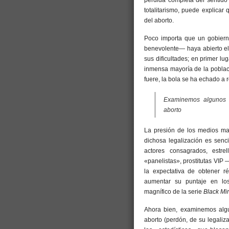
pérdida completa del sentido
totalitarismo, puede explicar
del aborto.
Poco importa que un gobiern
benevolente— haya abierto el
sus dificultades; en primer lu
inmensa mayoría de la poblac
fuere, la bola se ha echado a 
Examinemos algunos d
aborto
La presión de los medios mas
dichosa legalización es senci
actores consagrados, estrel
«panelistas», prostitutas VIP 
la expectativa de obtener r
aumentar su puntaje en los
magnífico de la serie
Black Mir
Ahora bien, examinemos algu
aborto (perdón, de su legaliz