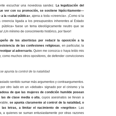
uente escuchar una novedosa sandez.
La legalización del
ue ver con su promoción, se sostiene hipócritamente—
 a la «salud pública»
, ajena a toda «creencia». ¡Como si la
 creencia ligada a los presupuestos inherentes al Estado
 pública» fuese un tema ideológicamente neutro que se
a! ¡Un mínimo de conocimiento histórico, por favor!
peño de los abortistas por reducir la oposición a la
resistencia de las confesiones religiosas
, en particular, la
reotipar al adversario.
Quien me conozca o haya leído mis
oy, como muchos otros opositores, de defender convicciones
e apunta la control de la natalidad
masiado sentido sumar más argumentos y contraargumentos.
por otro lado en un «debate» signado por el cinismo y la
iadosa de que las mujeres de condición humilde posean
las de clase media o alta
,
cuyos asesinatos se llevan a
orable,
se apunta claramente al control de la natalidad, o
 las letras, a limitar el nacimiento de «negritos»
. Las
a, a quienes se suman entusiastamente por otras razones