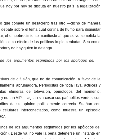
 común, en la que Hannah Arendt cifraba los orígenes del
 que hoy por hoy se discuta en nuestro país la legalización
o que comete un desacierto tras otro —dicho de manera
 debate sobre el tema cual cortina de humo para disimular
gar, el empobrecimiento manifiesto al que se ve sometida la
ión como efecto de las políticas implementadas. Sea como
rodar y no hay quien la detenga.
e los argumentos esgrimidos por los apólogos del
ivos de difusión, que no de comunicación, a favor de la
llamente abrumadora. Periodistas de toda laya, actrices y
litas efímeras de televisión, opinólogos del momento,
—y no tan VIP—, agitan sin cesar sus pañuelitos verdes, con
éditos de su opinión políticamente correcta. Sueñan con
 celulares interconectados, como muestra un episodio
ror
.
nos de los argumentos esgrimidos por los apólogos del
ación). Desde ya, no vale la pena detenerse un instante en