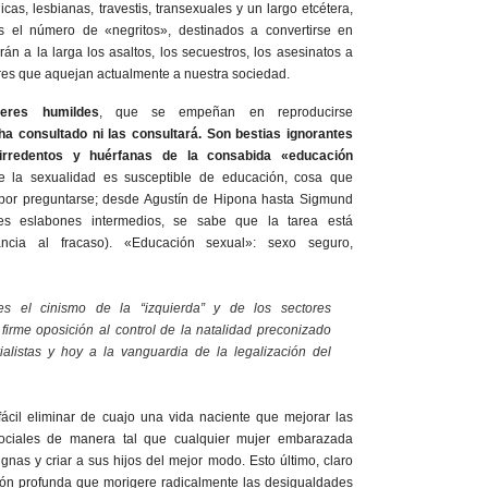
cas, lesbianas, travestis, transexuales y un largo etcétera,
s el número de «negritos», destinados a convertirse en
án a la larga los asaltos, los secuestros, los asesinatos a
res que aquejan actualmente a nuestra sociedad.
eres humildes
, que se empeñan en reproducirse
ha consultado ni las consultará. Son bestias ignorantes
irredentos y huérfanas de la consabida «educación
e la sexualidad es susceptible de educación, cosa que
por preguntarse; desde Agustín de Hipona hasta Sigmund
es eslabones intermedios, se sabe que la tarea está
ncia al fracaso). «Educación sexual»: sexo seguro,
es el cinismo de la “izquierda” y de los sectores
 firme oposición al control de la natalidad preconizado
ialistas y hoy a la vanguardia de la legalización del
cil eliminar de cuajo una vida naciente que mejorar las
ociales de manera tal que cualquier mujer embarazada
gnas y criar a sus hijos del mejor modo. Esto último, claro
ción profunda que morigere radicalmente las desigualdades