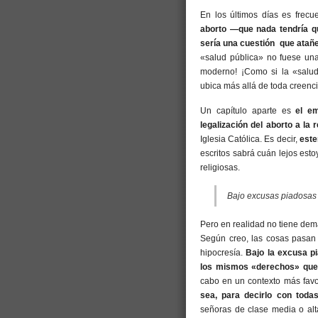
En los últimos días es frec
aborto —que nada tendría q
sería una cuestión que atañe
«salud pública» no fuese una
moderno! ¡Como si la «salud
ubica más allá de toda creenci
Un capítulo aparte es
el em
legalización del aborto a la 
Iglesia Católica. Es decir,
este
escritos sabrá cuán lejos est
religiosas.
Bajo excusas piadosas s
Pero en realidad no tiene de
Según creo, las cosas pasan 
hipocresía.
Bajo la excusa p
los mismos «derechos» que 
cabo en un contexto más fav
sea, para decirlo con todas
señoras de clase media o alt