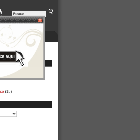
ETINES
NEGOCIOS
ico
(15)