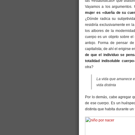
las «estadísticas» que blaso
Vayamos a los argumentos. U
mujer es «dueña de su cue
¿Dónde radica su subjetivida
residiría exclusivamente en l
los albores de la modernidad
cuerpo es un objeto sobre el
antojo. Forma de pensar de
capitalista; de ahí el erigirs
de que el individuo se pen
totalidad indisoluble cuerp
otra?
La vida que amanece en
vida distinta
Por lo demás, cabe agregar q
de ese cuerpo. Es un huésped 
distinta que habita durante un