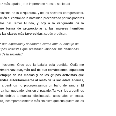
vez más agudas, que imperan en nuestra sociedad.
 cinismo de la «izquierda» y de los sectores «progresistas»
ición al control de la natalidad preconizado por los poderes
blos del Tercer Mundo,
y hoy a la vanguardia de la
como forma de proporcionar a las mujeres humildes
e las clases más favorecidas
, según predican.
ez que diputados y senadores cedan ante el empuje de
rupos activistas que pretenden imponer sus demandas
to de la sociedad
ilusiones. Creo que la batalla está perdida. Ojalá me
primera vez que, más allá de sus convicciones, diputados
empuje de los medios y de los grupos activistas que
das autoritariamente al resto de la sociedad.
Además,
 argentinos no protagonizamos un baño de sangre. El
al ya han quedado lejos en el pasado. Tal vez los argentinos
to, debido a nuestra idiosincrasia, asesinatos en masa.
tro, incomparablemente más siniestro que cualquiera de los