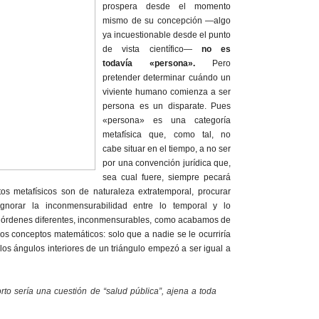
prospera desde el momento
mismo de su concepción —algo
ya incuestionable desde el punto
de vista científico—
no es
todavía «persona».
Pero
pretender determinar cuándo un
viviente humano comienza a ser
persona es un disparate. Pues
«persona» es una categoría
metafísica que, como tal, no
cabe situar en el tiempo, a no ser
por una convención jurídica que,
sea cual fuere, siempre pecará
tos metafísicos son de naturaleza extratemporal, procurar
ignorar la inconmensurabilidad entre lo temporal y lo
os órdenes diferentes, inconmensurables, como acabamos de
 los conceptos matemáticos: solo que a nadie se le ocurriría
os ángulos interiores de un triángulo empezó a ser igual a
rto sería una cuestión de “salud pública”, ajena a toda