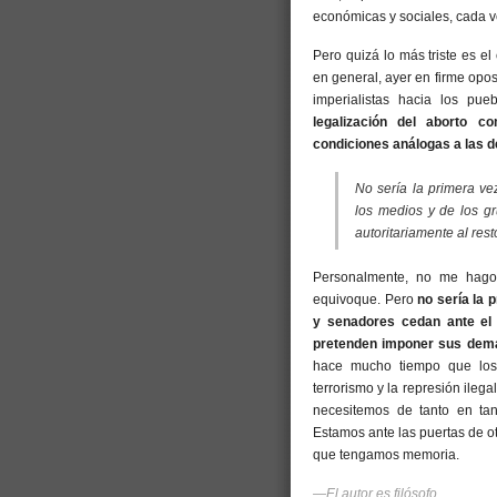
económicas y sociales, cada 
Pero quizá lo más triste es el
en general, ayer en firme opos
imperialistas hacia los pue
legalización del aborto 
condiciones análogas a las d
No sería la primera v
los medios y de los g
autoritariamente al res
Personalmente, no me hago 
equivoque. Pero
no sería la 
y senadores cedan ante el 
pretenden imponer sus deman
hace mucho tiempo que los
terrorismo y la represión ileg
necesitemos de tanto en tan
Estamos ante las puertas de o
que tengamos memoria.
—El autor es filósofo.