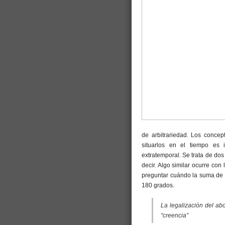
de arbitrariedad. Los concep
situarlos en el tiempo es 
extratemporal. Se trata de d
decir. Algo similar ocurre con
preguntar cuándo la suma de l
180 grados.
La legalización del abo
“creencia”