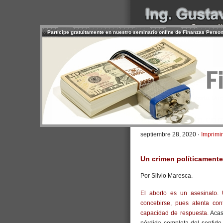
Participe gratuitamente en nuestro seminario online de Finanzas Perso
INICIO
SERVICIOS
PR
CONTACTO
USUARIO
>
Inicio
/
Artículos
/ El Aborto: Un 
El Aborto: Un crim
septiembre 28, 2020 ·
Imprimir
Un crimen políticamente
Por Silvio Maresca.
El aborto es un asesinato.
concebirse, pues atenta con
capacidad de respuesta.
Acas