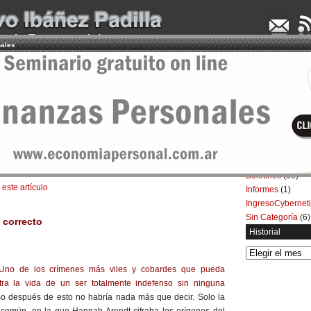
nales
UDENCIA APLICADA
SEMINARIOS
LA CONSULTORA
ARTÍCULOS
BOL
crimen políticamente correcto | Economía Personal
Categorías
Artículos
(5.732)
en políticamente correcto
Boletines
(39)
 este artículo
Informes
(1)
IngresoCybernet
Sin Categoría
(6)
 correcto
Historial
Historial
 Uno de los crímenes más viles y cobardes que pueda
tra la vida de un ser totalmente indefenso sin ninguna
o después de esto no habría nada más que decir. Solo la