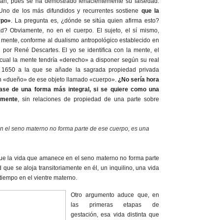
nan, pues se ha demostrado fehacientemente su falsedad.
no de los más difundidos y recurrentes sostiene
que la
rpo»
. La pregunta es, ¿dónde se sitúa quien afirma esto?
d? Obviamente, no en el cuerpo. El sujeto, el sí mismo,
a mente, conforme al dualismo antropológico establecido en
 por René Descartes. El yo se identifica con la mente, el
 cual la mente tendría «derecho» a disponer según su real
 1650 a la que se añade la sagrada propiedad privada
e en «dueño» de ese objeto llamado «cuerpo».
¿No sería hora
sase de una forma más integral, si se quiere como una
o-mente
, sin relaciones de propiedad de una parte sobre
 el seno materno no forma parte de ese cuerpo, es una
ue la vida que amanece en el seno materno no forma parte
que se aloja transitoriamente en él, un inquilino, una vida
 tiempo en el vientre materno.
Otro argumento aduce que, en
las primeras etapas de
gestación, esa vida distinta que