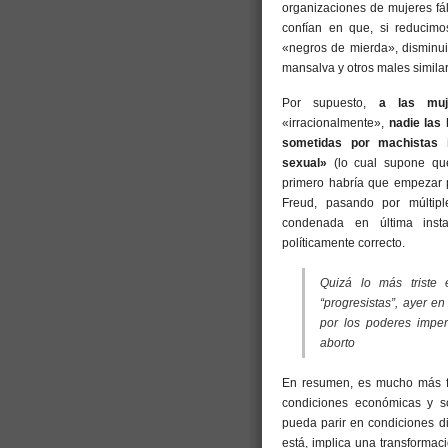
organizaciones de mujeres fáli
confían en que, si reducimo
«negros de mierda», disminuir
mansalva y otros males simila
Por supuesto,
a las muj
«irracionalmente»,
nadie las 
sometidas por machistas 
sexual»
(lo cual supone qu
primero habría que empezar 
Freud, pasando por múltipl
condenada en última insta
políticamente correcto.
Quizá lo más triste 
“progresistas”, ayer en
por los poderes imper
aborto
En resumen, es mucho más fá
condiciones económicas y s
pueda parir en condiciones di
está, implica una transforma