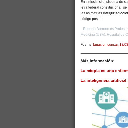
En síntesis, si el sistema de sa
letra federal constitucional,
las asimetrías
interjurisdicci
código postal.
─Roberto Borrone es Profesor 
Medicina (UBA). Hospital de C
Fuente:
lanacion.com.ar, 18/0
Más información:
La miopía es una enfer
La inteligencia artifici