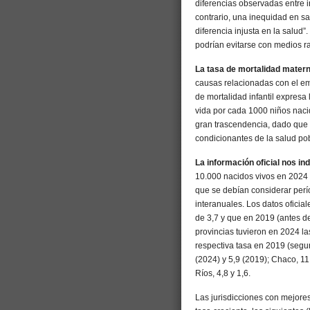
diferencias observadas entre i
contrario, una inequidad en s
diferencia injusta en la salud
podrían evitarse con medios r
La tasa de mortalidad matern
causas relacionadas con el em
de mortalidad infantil expresa
vida por cada 1000 niños naci
gran trascendencia, dado que
condicionantes de la salud po
La información oficial nos in
10.000 nacidos vivos en 2024 
que se debían considerar perí
interanuales. Los datos oficia
de 3,7 y que en 2019 (antes d
provincias tuvieron en 2024 la
respectiva tasa en 2019 (segu
(2024) y 5,9 (2019); Chaco, 11,
Ríos, 4,8 y 1,6.
Las jurisdicciones con mejore