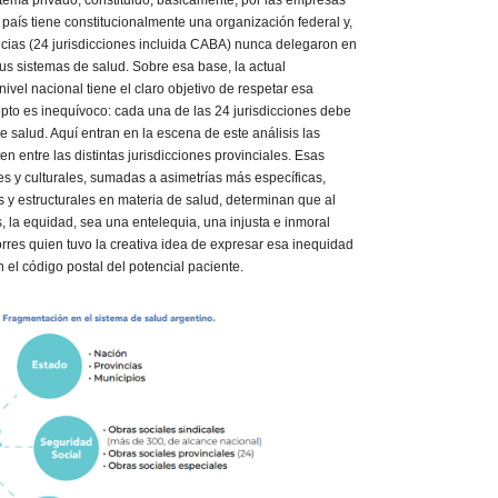
sistema privado, constituido, básicamente, por las empresas
país tiene constitucionalmente una organización federal y,
incias (24 jurisdicciones incluida CABA) nunca delegaron en
us sistemas de salud. Sobre esa base, la actual
ivel nacional tiene el claro objetivo de respetar esa
epto es inequívoco: cada una de las 24 jurisdicciones debe
 salud. Aquí entran en la escena de este análisis las
n entre las distintas jurisdicciones provinciales. Esas
s y culturales, sumadas a asimetrías más específicas,
y estructurales en materia de salud, determinan que al
 la equidad, sea una entelequia, una injusta e inmoral
orres quien tuvo la creativa idea de expresar esa inequidad
 el código postal del potencial paciente.