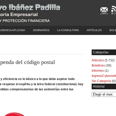
UDENCIA APLICADA
SEMINARIOS
LA CONSULTORA
ARTÍCULOS
BOL
Categorías
Artículos
(5.732)
penda del código postal
Boletines
(39)
Informes
(1)
IngresoCybernet
y eficiencia es lo básico a lo que debe aspirar todo
Sin Categoría
(6)
e respetar el espíritu y la letra federal constitucional, hay
Historial
didas compensatorias de las asimetrías entre las
Historial