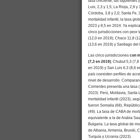
tasa creciente, las siguientes
Luis, 2,3 y 1,5; La Rioja, 2,9 y
Córdoba, 3,8 y 2,0; Santa Fe, 3
mortalidad infantil, la tasa gl
2023 y 8,5 en 2024. Ya explic
cinco jurisdicciones con peor 
(12,0 en 2019); Chaco 11,8 (1
(13,6 en 2019) y Santiago del 
Las cinco jurisdicciones
con m
(7,3 en 2019)
; Chubut 5,3 (7,8
en 2019) y San Luis 6,3 (8,6 
país coexisten perfiles de ac
nivel de desarrollo. Comparand
Corrientes presenta una tasa (
2023): Perú, Moldavia, Santa 
mortalidad infantil (2023), s
fueron Somalia (68), República
(49). La tasa de CABA de mortal
equivalente a la de Arabia Sa
Bulgaria. La tasa global de mor
de Albania, Armenia, Brunéi, C
Turquía y Ucrania (2023).