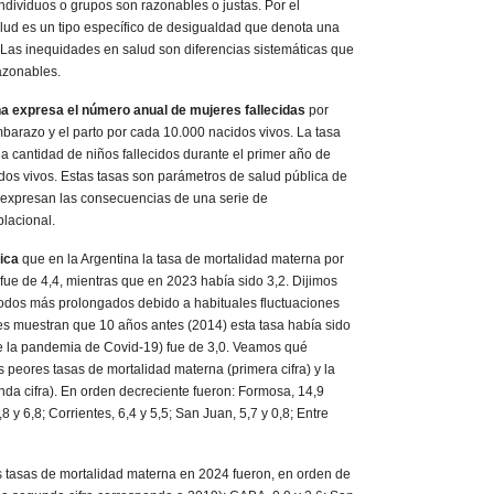
ndividuos o grupos son razonables o justas. Por el
alud es un tipo específico de desigualdad que denota una
”. Las inequidades en salud son diferencias sistemáticas que
azonables.
a expresa el número anual de mujeres fallecidas
por
barazo y el parto por cada 10.000 nacidos vivos. La tasa
 la cantidad de niños fallecidos durante el primer año de
dos vivos. Estas tasas son parámetros de salud pública de
 expresan las consecuencias de una serie de
blacional.
dica
que en la Argentina la tasa de mortalidad materna por
fue de 4,4, mientras que en 2023 había sido 3,2. Dijimos
odos más prolongados debido a habituales fluctuaciones
les muestran que 10 años antes (2014) esta tasa había sido
e la pandemia de Covid-19) fue de 3,0. Veamos qué
s peores tasas de mortalidad materna (primera cifra) y la
nda cifra). En orden decreciente fueron: Formosa, 14,9
8 y 6,8; Corrientes, 6,4 y 5,5; San Juan, 5,7 y 0,8; Entre
s tasas de mortalidad materna en 2024 fueron, en orden de