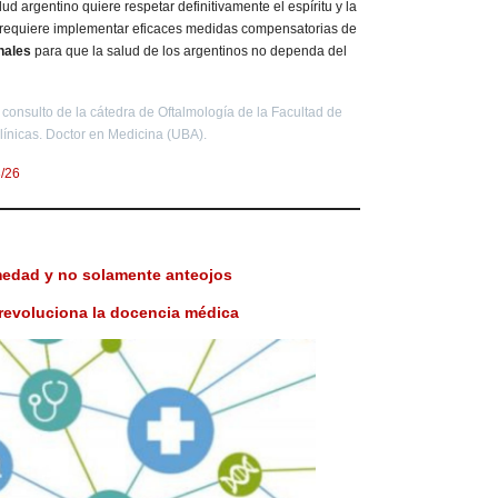
lud argentino quiere respetar definitivamente el espíritu y la
 se requiere implementar eficaces medidas compensatorias de
onales
para que la salud de los argentinos no dependa del
consulto de la cátedra de Oftalmología de la Facultad de
línicas. Doctor en Medicina (UBA).
3/26
medad y no solamente anteojos
al revoluciona la docencia médica