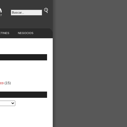
ETINES
NEGOCIOS
ico
(15)