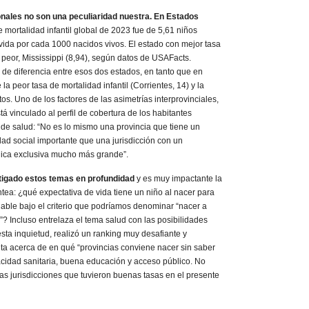
ionales no son una peculiaridad nuestra. En Estados
de mortalidad infantil global de 2023 fue de 5,61 niños
 vida por cada 1000 nacidos vivos. El estado con mejor tasa
 peor, Mississippi (8,94), según datos de USAFacts.
e diferencia entre esos dos estados, en tanto que en
 la peor tasa de mortalidad infantil (Corrientes, 14) y la
os. Uno de los factores de las asimetrías interprovinciales,
á vinculado al perfil de cobertura de los habitantes
 de salud: “No es lo mismo una provincia que tiene un
ad social importante que una jurisdicción con un
ica exclusiva mucho más grande”.
stigado estos temas en profundidad
y es muy impactante la
tea: ¿qué expectativa de vida tiene un niño al nacer para
able bajo el criterio que podríamos denominar “nacer a
? Incluso entrelaza el tema salud con las posibilidades
sta inquietud, realizó un ranking muy desafiante y
nta acerca de en qué “provincias conviene nacer sin saber
acidad sanitaria, buena educación y acceso público. No
as jurisdicciones que tuvieron buenas tasas en el presente