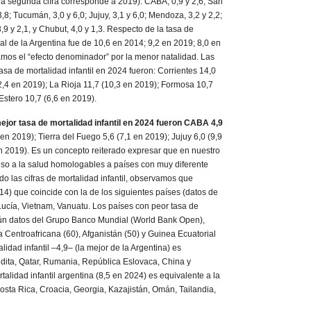
 (la segunda cifra corresponde a 2019): CABA, 0,9 y 2,6; San
 3,8; Tucumán, 3,0 y 6,0; Jujuy, 3,1 y 6,0; Mendoza, 3,2 y 2,2;
,9 y 2,1, y Chubut, 4,0 y 1,3. Respecto de la tasa de
obal de la Argentina fue de 10,6 en 2014; 9,2 en 2019; 8,0 en
amos el “efecto denominador” por la menor natalidad. Las
tasa de mortalidad infantil en 2024 fueron: Corrientes 14,0
2,4 en 2019); La Rioja 11,7 (10,3 en 2019); Formosa 10,7
Estero 10,7 (6,6 en 2019).
ejor tasa de mortalidad infantil en 2024 fueron CABA 4,9
 en 2019); Tierra del Fuego 5,6 (7,1 en 2019); Jujuy 6,0 (9,9
en 2019). Es un concepto reiterado expresar que en nuestro
ceso a la salud homologables a países con muy diferente
o las cifras de mortalidad infantil, observamos que
14) que coincide con la de los siguientes países (datos de
Lucía, Vietnam, Vanuatu. Los países con peor tasa de
egún datos del Grupo Banco Mundial (World Bank Open),
 Centroafricana (60), Afganistán (50) y Guinea Ecuatorial
idad infantil –4,9– (la mejor de la Argentina) es
udita, Qatar, Rumania, República Eslovaca, China y
talidad infantil argentina (8,5 en 2024) es equivalente a la
osta Rica, Croacia, Georgia, Kazajistán, Omán, Tailandia,