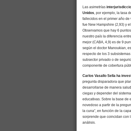
Las asimetrías
interjurisdicc
Unidos
, por ejemplo, la tasa 
fallecidos en el primer año de
fue New Hampshire (2,93) y el
Observamos que hay 6 puntos d
nuestro país la diferencia entre
mejor (CABA, 4,9) es de 9 punt
según el doctor Manoukian, est
respecto de los 3 subsistemas
subsector privado o de segurid
componente de cobertura públ
Carlos Vasallo Sella ha inve
pregunta disparadora que plan
desarrollarse de manera salud
ciegas y depender del sistema”
educativas. Sobre la base de e
novedoso a partir de la pregu
la cuna”, en función de la cap
sorprende que coincidan con l
análisis.