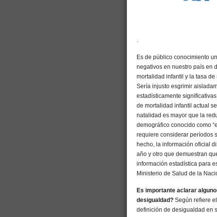
.
Es de público conocimiento un
negativos en nuestro país en 
mortalidad infantil y la tasa
Sería injusto esgrimir aislad
estadísticamente significativa
de mortalidad infantil actual s
natalidad es mayor que la red
demográfico conocido como “ef
requiere considerar períodos 
hecho, la información oficial 
año y otro que demuestran que 
información estadística para es
Ministerio de Salud de la Nació
Es importante aclarar alguno
desigualdad?
Según refiere e
definición de desigualdad en s