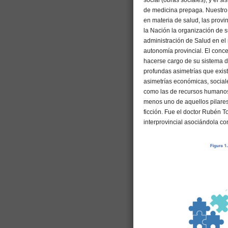
social (obras sociales), y el 
de medicina prepaga. Nuestro 
en materia de salud, las prov
la Nación la organización de s
administración de Salud en el n
autonomía provincial. El conc
hacerse cargo de su sistema de
profundas asimetrías que existe
asimetrías económicas, sociale
como las de recursos humanos 
menos uno de aquellos pilares,
ficción. Fue el doctor Rubén T
interprovincial asociándola con