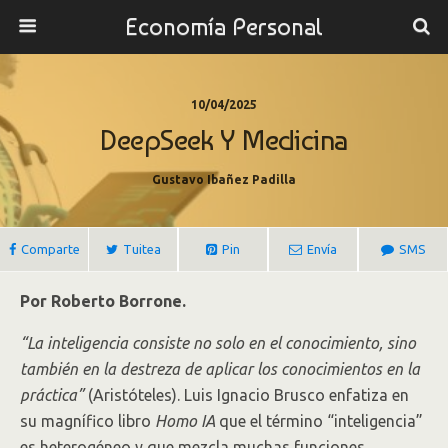
Economía Personal
10/04/2025
DeepSeek Y Medicina
Gustavo Ibañez Padilla
Comparte
Tuitea
Pin
Envía
SMS
Por Roberto Borrone.
“La inteligencia consiste no solo en el conocimiento, sino
también en la destreza de aplicar los conocimientos en la
práctica”
(Aristóteles). Luis Ignacio Brusco enfatiza en
su magnífico libro
Homo IA
que el término “inteligencia”
es heterogéneo y que mezcla muchas funciones