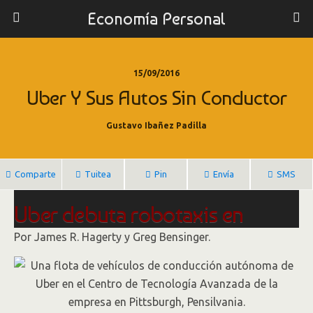
Economía Personal
15/09/2016
Uber Y Sus Autos Sin Conductor
Gustavo Ibañez Padilla
Comparte
Tuitea
Pin
Envía
SMS
Uber debuta robotaxis en
experimento de vehículos
Por James R. Hagerty y Greg Bensinger.
autónomos
Con una pequeña flota de Ford Fusions,