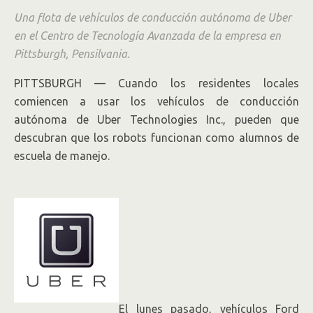
la empresa pone a prueba la efectividad
Una flota de vehículos de conducción autónoma de Uber
de los autos sin conductor.
en el Centro de Tecnología Avanzada de la empresa en
Pittsburgh, Pensilvania.
PITTSBURGH — Cuando los residentes locales
comiencen a usar los vehículos de conducción
autónoma de Uber Technologies Inc., pueden que
descubran que los robots funcionan como alumnos de
escuela de manejo.
El lunes pasado, vehículos Ford