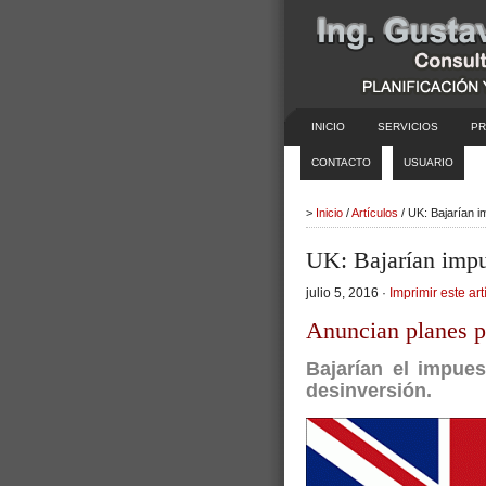
INICIO
SERVICIOS
PR
CONTACTO
USUARIO
>
Inicio
/
Artículos
/ UK: Bajarían i
UK: Bajarían impu
julio 5, 2016 ·
Imprimir este art
Anuncian planes p
Bajarían el impues
desinversión.