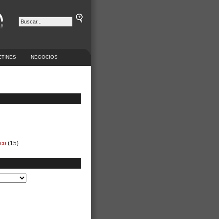
ETINES
NEGOCIOS
ico
(15)