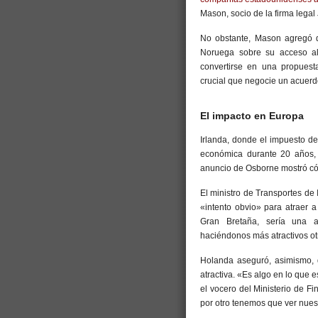
Mason, socio de la firma lega
No obstante, Mason agregó q
Noruega sobre su acceso al
convertirse en una propuesta
crucial que negocie un acuerd
El impacto en Europa
Irlanda, donde el impuesto de
económica durante 20 años, 
anuncio de Osborne mostró cóm
El ministro de Transportes de
«intento obvio» para atraer a
Gran Bretaña, sería una a
haciéndonos más atractivos otr
Holanda aseguró, asimismo, q
atractiva. «Es algo en lo que 
el vocero del Ministerio de F
por otro tenemos que ver nues