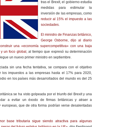
tras el Brexit, el gobierno estudia
medidas para estimular la
inversión de las empresas, como
reducir al 15% el impuesto a las
sociedades
.
El ministro de Finanzas británico,
George Osborne, dijo al diario
construir una «economía supercompetitiva» con una baja
 y un foco global
, al tiempo que expresó su determinación
llegue un nuevo primer ministro en septiembre.
iada sin una fecha tentativa, se compara con el objetivo
r los impuestos a las empresas hasta el 17% para 2020,
edio en los países más desarrollados del mundo es del 25
itánica se ha visto golpeada por el triunfo del Brexit y una
udar a evitar un éxodo de firmas británicas y atraer a
 europeas, que de otra forma podrían verse desalentadas
r base tributaria sigue siendo atractiva para algunas
esar del futuro estatus británico en la UE»
, dijo Ferdinand