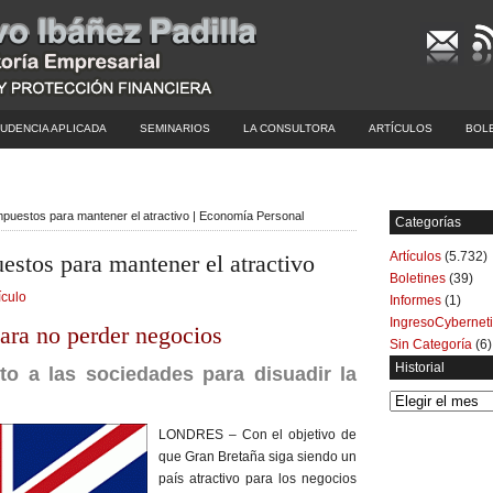
UDENCIA APLICADA
SEMINARIOS
LA CONSULTORA
ARTÍCULOS
BOL
mpuestos para mantener el atractivo | Economía Personal
Categorías
Artículos
(5.732)
estos para mantener el atractivo
Boletines
(39)
ículo
Informes
(1)
IngresoCybernet
ara no perder negocios
Sin Categoría
(6)
Historial
to a las sociedades para disuadir la
Historial
LONDRES – Con el objetivo de
que Gran Bretaña siga siendo un
país atractivo para los negocios