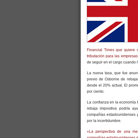
Financial Times que quiere 
tributación para las empresas
de seguir en el cargo cuando 
La nueva tasa, que fue anunc
previo de Osborne de rebaja
desde el 20% actual. El prom
por ciento.
La confianza en la economía br
rebaja impositiva podría ay
compañías estadounidenses y
por la incertidumbre.
«La perspectiva de una meno
compañías estadounidenses a p