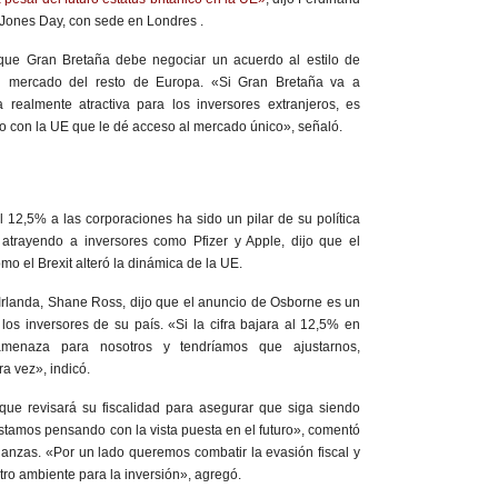
l Jones Day, con sede en Londres .
ue Gran Bretaña debe negociar un acuerdo al estilo de
 mercado del resto de Europa. «Si Gran Bretaña va a
 realmente atractiva para los inversores extranjeros, es
o con la UE que le dé acceso al mercado único», señaló.
l 12,5% a las corporaciones ha sido un pilar de su política
atrayendo a inversores como Pfizer y Apple, dijo que el
o el Brexit alteró la dinámica de la UE.
 Irlanda, Shane Ross, dijo que el anuncio de Osborne es un
 los inversores de su país. «Si la cifra bajara al 12,5% en
menaza para nosotros y tendríamos que ajustarnos,
a vez», indicó.
ue revisará su fiscalidad para asegurar que siga siendo
estamos pensando con la vista puesta en el futuro», comentó
inanzas. «Por un lado queremos combatir la evasión fiscal y
tro ambiente para la inversión», agregó.