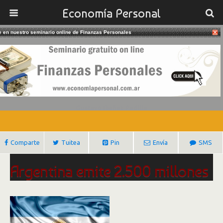
Economía Personal
te en nuestro seminario online de Finanzas Personales
05/10/2016
Argentina Capta 2.500 Millones De
Euros En Deuda
Gustavo Ibañez Padilla
Comparte
Tuitea
Pin
Envía
SMS
Argentina emite 2.500 millones
de euros en deuda
Por Emese Bartha.