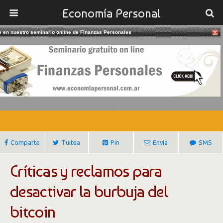
Economía Personal
te en nuestro seminario online de Finanzas Personales
12/02/2018
Bitcoin: ¿Una Burbuja A Punto De
Explotar?
Gustavo Ibañez Padilla
Comparte
Tuitea
Pin
Envía
SMS
Críticas y reclamos para
desactivar la burbuja del
bitcoin