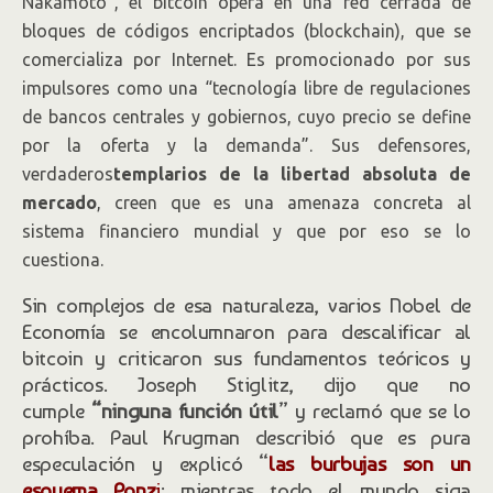
Nakamoto”, el bitcoin opera en una red cerrada de
bloques de códigos encriptados (blockchain), que se
comercializa por Internet. Es promocionado por sus
impulsores como una “tecnología libre de regulaciones
de bancos centrales y gobiernos, cuyo precio se define
por la oferta y la demanda”. Sus defensores,
verdaderos
templarios de la libertad absoluta de
mercado
, creen que es una amenaza concreta al
sistema financiero mundial y que por eso se lo
cuestiona.
Sin complejos de esa naturaleza, varios Nobel de
Economía se encolumnaron para descalificar al
bitcoin y criticaron sus fundamentos teóricos y
prácticos. Joseph Stiglitz, dijo que no
cumple
“ninguna función útil
” y reclamó que se lo
prohíba. Paul Krugman describió que es pura
especulación y explicó “
las burbujas son un
esquema Ponz
i
: mientras todo el mundo siga