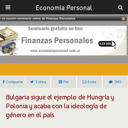
Economía Personal
te en nuestro seminario online de Finanzas Personales
25/11/2018
Bulgaria Destierra La Ideología De
Género Del País
Gustavo Ibañez Padilla
Comparte
Tuitea
Pin
Envía
SMS
Bulgaria sigue el ejemplo de Hungría y
Polonia y acaba con la ideología de
género en el país