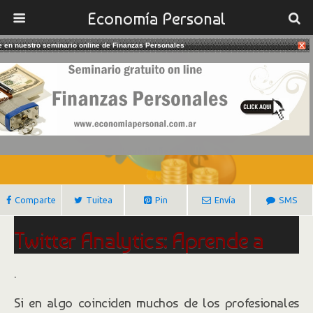
Economía Personal
te en nuestro seminario online de Finanzas Personales
08/06/2020
Cómo Mejorar Tu Marketing Con
Twitter Analytics
Gustavo Ibañez Padilla
Comparte
Tuitea
Pin
Envía
SMS
Twitter Analytics: Aprende a
usarlo con estos trucos
.
Si en algo coinciden muchos de los profesionales