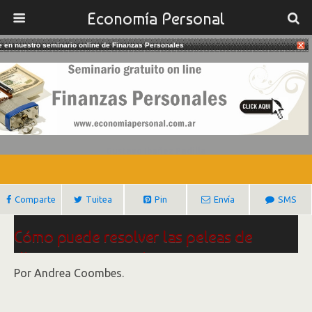
Economía Personal
te en nuestro seminario online de Finanzas Personales
07/05/2015
Cómo Resolver Las Peleas De Dinero
Con Su Pareja
Gustavo Ibañez Padilla
Comparte
Tuitea
Pin
Envía
SMS
Cómo puede resolver las peleas de
dinero con su pareja
Por
Andrea Coombes.