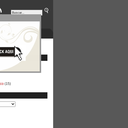
ETINES
NEGOCIOS
ico
(15)