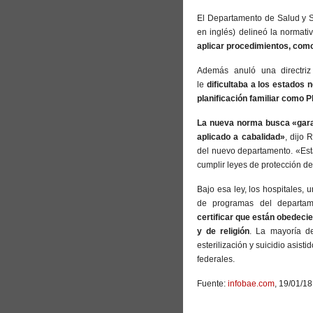
El Departamento de Salud y 
en inglés) delineó la normati
aplicar procedimientos, como 
Además anuló una directri
le
dificultaba a los estados 
planificación familiar como 
La nueva norma busca «gara
aplicado a cabalidad»
, dijo
del nuevo departamento. «Est
cumplir leyes de protección de
Bajo esa ley, los hospitales, 
de programas del departa
certificar que están obedeci
y de religión
. La mayoría de
esterilización y suicidio asist
federales.
Fuente:
infobae.com
, 19/01/18