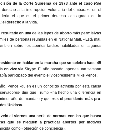
decisión de la Corte Suprema de 1973 ante el caso
Roe
l derecho a la interrupción voluntaria del embarazo en el
ndería el que es el primer derecho consagrado en la
a:
el derecho a la vida.
 resultado en una de las leyes de aborto más permisivas
 miles de personas reunidas en el National Mall. «Está mal,
ambién sobre los abortos tardíos habilitados en algunos
residente en hablar en la marcha que se celebra hace 45
la en vivo vía Skype.
El año pasado, apenas una semana
abía participado del evento el vicepresidente Mike Pence.
año, Pence -quien es un conocido activista por esta causa
nservadores- dijo que Trump «ha hecho una diferencia en
u primer año de mandato y que
«es el presidente más pro-
tados Unidos».
eveló el viernes una serie de normas con las que busca
cas que se nieguen a practicar abortos por motivos
onocida como «objeción de conciencia».