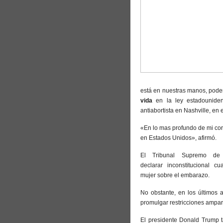
está en nuestras manos, podemo
vida
en la ley estadounide
antiabortista en Nashville, en
«En lo mas profundo de mi cor
en Estados Unidos», afirmó.
El Tribunal Supremo de
declarar inconstitucional c
mujer sobre el embarazo.
No obstante, en los últimos a
promulgar restricciones ampar
El presidente Donald Trump 