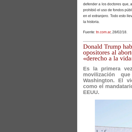
defender a los doctores que, a
prohibió el uso de fondos públ
en el extranjero. Todo esto ll
la historia.
Fuente:
tn.com.ar
, 28/02/18.
Donald Trump habl
opositores al abor
«derecho a la vida
Es la primera ve
movilización q
Washington. El vi
como el mandatario
EEUU.