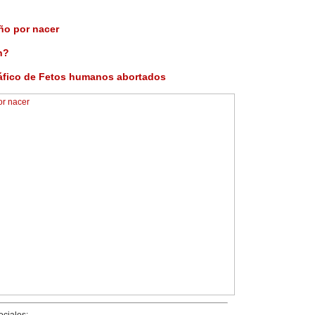
iño por nacer
n?
áfico de Fetos humanos abortados
ciales: