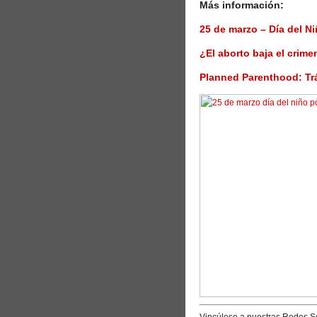
Más información:
25 de marzo – Día del N
¿El aborto baja el crime
Planned Parenthood: Tr
Vincúlese a nuestras Redes So