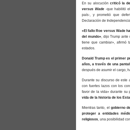
En su alocución
criticó la 
versus Wade
-que habilitó e
país-, y prometió que defe
Declaración de Independenci
«El fallo Roe versus Wade ha
del mundo»
, dijo Trump ante
tiene que cambiar», afirmó t
estados.
Donald Trump es el primer p
años, a través de una pantal
después de asumir el cargo, h
Durante su discurso de este 
con fuertes lazos con los co
favor de la vida» durante s
vida de la historia de los Es
Mientras tanto, el
gobierno d
proteger a entidades médi
religiosos
, una posibilidad c