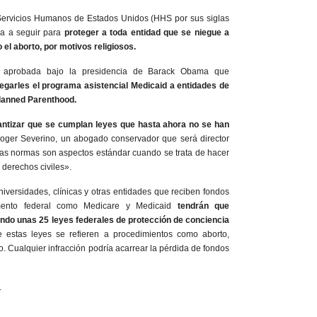
Servicios Humanos de Estados Unidos (HHS por sus siglas
va a seguir para
proteger a toda entidad que se niegue a
el aborto, por motivos religiosos.
z aprobada bajo la presidencia de Barack Obama que
negarles el programa asistencial Medicaid a entidades de
Planned Parenthood.
ntizar que se cumplan leyes que hasta ahora no se han
 Roger Severino, un abogado conservador que será director
as normas son aspectos estándar cuando se trata de hacer
 derechos civiles».
universidades, clínicas y otras entidades que reciben fondos
mento federal como Medicare y Medicaid
tendrán que
endo unas 25 leyes federales de protección de conciencia
 estas leyes se refieren a procedimientos como aborto,
ido. Cualquier infracción podría acarrear la pérdida de fondos
.