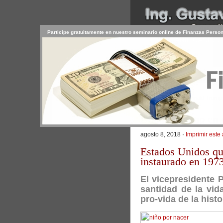
Participe gratuitamente en nuestro seminario online de Finanzas Perso
INICIO
SERVICIOS
PR
CONTACTO
USUARIO
>
Inicio
/
Artículos
/ Donald Trump 
Donald Trump en c
agosto 8, 2018 ·
Imprimir este 
Estados Unidos qui
instaurado en 197
El vicepresidente P
santidad de la vi
pro-vida de la histo