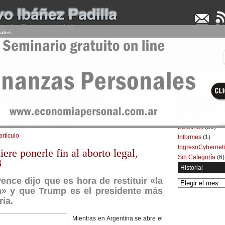
nales
UDENCIA APLICADA
SEMINARIOS
LA CONSULTORA
ARTÍCULOS
BOL
en contra del aborto | Economía Personal
Categorías
Artículos
(5.732)
ontra del aborto
Boletines
(39)
artículo
Informes
(1)
IngresoCybernet
ere ponerle fin al aborto legal,
Sin Categoría
(6)
3
Historial
ence dijo que es hora de restituir «la
Historial
da» y que Trump es el presidente más
ria.
Mientras en Argentina se abre el